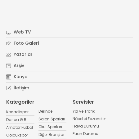
Web TV
Foto Galeri
Yazarlar
Arşiv
Künye
İletişim
Kategoriler
Servisler
Derince
Yol ve Trafik
Kocaelispor
Nöbetçi Eczaneler
Salon Sporları
Darıca G.B.
Hava Durumu
Okul Sporları
Amatör Futbol
Puan Durumu
Diğer Branşlar
Gölcükspor