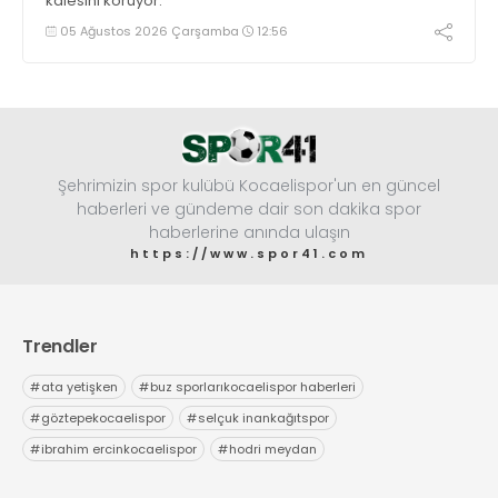
kalesini koruyor.
05 Ağustos 2026 Çarşamba
12:56
Şehrimizin spor kulübü Kocaelispor'un en güncel
haberleri ve gündeme dair son dakika spor
haberlerine anında ulaşın
https://www.spor41.com
Trendler
#
ata yetişken
#
buz sporlarıkocaelispor haberleri
#
göztepekocaelispor
#
selçuk inankağıtspor
#
ibrahim ercinkocaelispor
#
hodri meydan