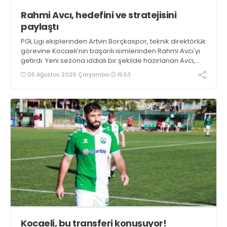
Rahmi Avcı, hedefini ve stratejisini
paylaştı
PGL Ligi ekiplerinden Artvin Borçkaspor, teknik direktörlük
görevine Kocaeli’nin başarılı isimlerinden Rahmi Avcı'yı
getirdi. Yeni sezona iddialı bir şekilde hazırlanan Avcı,
duygularını aktardı.
05 Ağustos 2026 Çarşamba
15:53
Kocaeli, bu transferi konuşuyor!