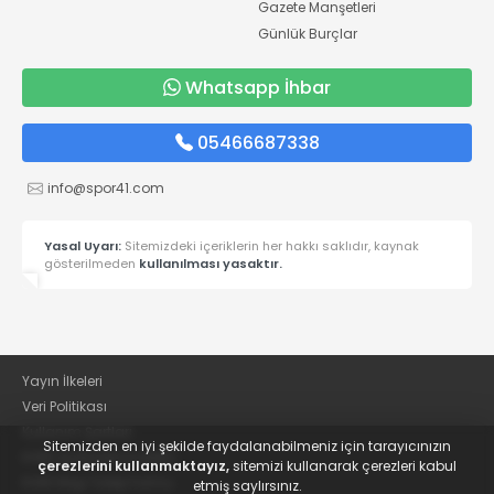
Gazete Manşetleri
Günlük Burçlar
Whatsapp İhbar
05466687338
info@spor41.com
Yasal Uyarı:
Sitemizdeki içeriklerin her hakkı saklıdır, kaynak
gösterilmeden
kullanılması yasaktır.
Yayın İlkeleri
Veri Politikası
Kullanım Şartları
Sitemizden en iyi şekilde faydalanabilmeniz için tarayıcınızın
KVKK Aydınlatma Metni
çerezlerini kullanmaktayız,
sitemizi kullanarak çerezleri kabul
KVKK Bilgi Talep Formu
etmiş saylırsınız.