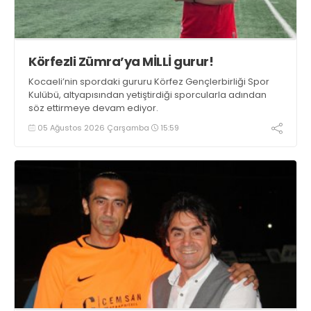
Körfezli Zümra’ya MİLLİ gurur!
Kocaeli’nin spordaki gururu Körfez Gençlerbirliği Spor
Kulübü, altyapısından yetiştirdiği sporcularla adından
söz ettirmeye devam ediyor.
05 Ağustos 2026 Çarşamba
15:59