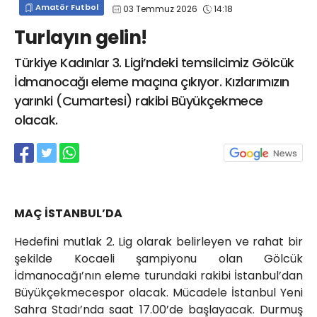
Amatör Futbol
03 Temmuz 2026
14:18
info@spor41.com
Turlayın gelin!
Türkiye Kadınlar 3. Ligi’ndeki temsilcimiz Gölcük
İdmanocağı eleme maçına çıkıyor. Kızlarımızın
yarınki (Cumartesi) rakibi Büyükçekmece
olacak.
MAÇ İSTANBUL’DA
Hedefini mutlak 2. Lig olarak belirleyen ve rahat bir
şekilde Kocaeli şampiyonu olan Gölcük
İdmanocağı’nın eleme turundaki rakibi İstanbul’dan
Büyükçekmecespor olacak. Mücadele İstanbul Yeni
Sahra Stadı’nda saat 17.00’de başlayacak. Durmuş