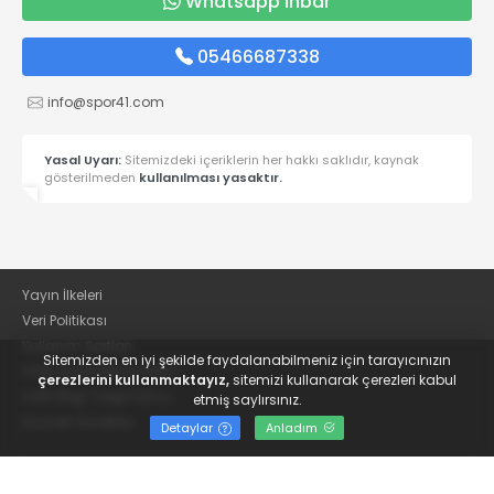
Whatsapp İhbar
05466687338
info@spor41.com
Yasal Uyarı:
Sitemizdeki içeriklerin her hakkı saklıdır, kaynak
gösterilmeden
kullanılması yasaktır.
Yayın İlkeleri
Veri Politikası
Kullanım Şartları
Sitemizden en iyi şekilde faydalanabilmeniz için tarayıcınızın
KVKK Aydınlatma Metni
çerezlerini kullanmaktayız,
sitemizi kullanarak çerezleri kabul
KVKK Bilgi Talep Formu
etmiş saylırsınız.
Kocaeli Gazetesi
Detaylar
Anladım
© 2022
Güncel Kocaelispor Haberleri ve Spor Haberleri | Spor41