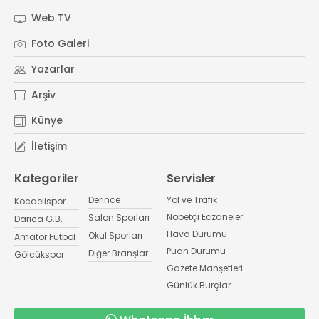
Web TV
Foto Galeri
Yazarlar
Arşiv
Künye
İletişim
Kategoriler
Servisler
Derince
Yol ve Trafik
Kocaelispor
Nöbetçi Eczaneler
Salon Sporları
Darıca G.B.
Hava Durumu
Okul Sporları
Amatör Futbol
Puan Durumu
Diğer Branşlar
Gölcükspor
Gazete Manşetleri
Günlük Burçlar