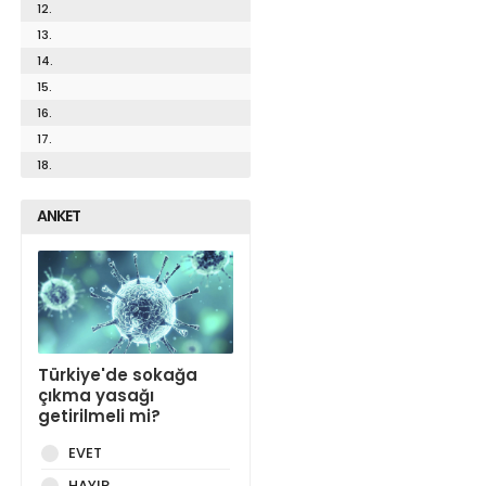
12.
13.
14.
15.
16.
17.
18.
ANKET
Türkiye'de sokağa
çıkma yasağı
getirilmeli mi?
EVET
HAYIR