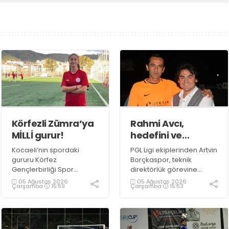
Körfezli Zümra’ya
Rahmi Avcı,
MİLLİ gurur!
hedefini ve
stratejisini
Kocaeli’nin spordaki
PGL Ligi ekiplerinden Artvin
paylaştı
gururu Körfez
Borçkaspor, teknik
Gençlerbirliği Spor
direktörlük görevine
Kulübü, altyapısından
Kocaeli’nin başarılı
05 Ağustos 2026
05 Ağustos 2026
Çarşamba
15:59
Çarşamba
15:53
yetiştirdiği sporcularla
isimlerinden Rahmi Avcı'yı
adından söz ettirmeye
getirdi. Yeni sezona iddialı
devam ediyor.
bir şekilde hazırlanan
Avcı, duygularını aktardı.