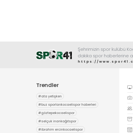
Şehrimizin spor kulübü K
dakika spor haberlerine a
https://www.spor41.
Trendler
#
ata yetişken
#
buz sporlarıkocaelispor haberleri
#
göztepekocaelispor
#
selçuk inankağıtspor
#
ibrahim ercinkocaelispor