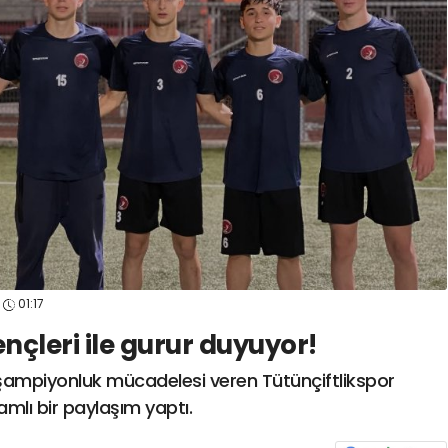
spor41
#
kocaelisporme
spor41
#
kocaelispo
01:17
nçleri ile gurur duyuyor!
şampiyonluk mücadelesi veren Tütünçiftlikspor
amlı bir paylaşım yaptı.