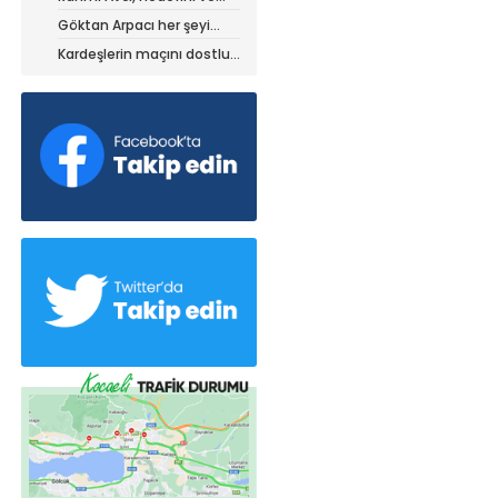
stratejisini paylaştı
Göktan Arpacı her şeyi
yaptı, ama?
Kardeşlerin maçını dostluk
kazandı