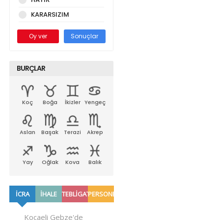
KARARSIZIM
Oy ver
Sonuçlar
BURÇLAR
Koç
Boğa
İkizler
Yengeç
Aslan
Başak
Terazi
Akrep
Yay
Oğlak
Kova
Balık