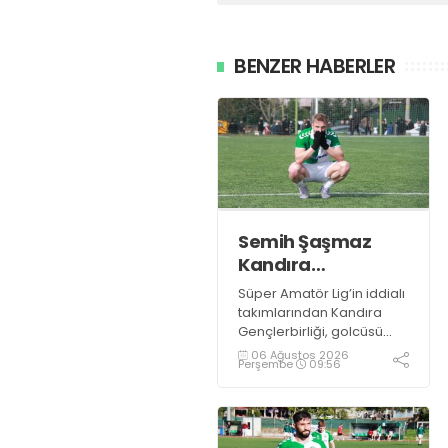
BENZER HABERLER
Semih Şaşmaz
Kandıra
Gençlerbirliği’nde
Süper Amatör Lig’in iddialı
devam dedi!
takımlarından Kandıra
Gençlerbirliği, golcüsü
Semih Şaşmaz ile devam
06 Ağustos 2026
Perşembe
09:56
ediyor.