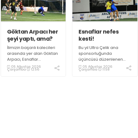
Göktan Arpacı her
Esnaflar nefes
şeyi yaptı, ama?
kesti!
İlimizin başarılı kalecileri
Bu yıl Ultra Çelik ana
arasında yer alan Göktan
sponsorluğunda
Arpacı, Esnaflar
üçüncüsü düzenlenen
Turnuvası’nda Ultra Çelik
Esnaflar Futbol
05 Ağustos 2026
05 Ağustos 2026
Çarşamba
12:56
Çarşamba
11:58
takımının kalesini koruyor.
Turnuvası’ndaki maçlar
müthiş mücadelelere
sahne oluyor.