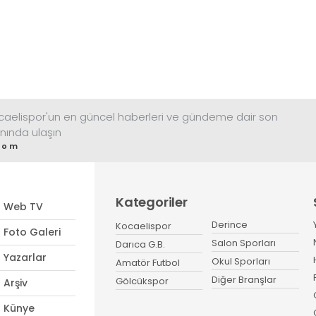
ocaelispor'un en güncel haberleri ve gündeme dair son
nında ulaşın
com
Kategoriler
Web TV
Derince
Kocaelispor
Foto Galeri
Salon Sporları
Darıca G.B.
Yazarlar
Okul Sporları
Amatör Futbol
Diğer Branşlar
Gölcükspor
Arşiv
Künye