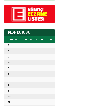
PUAN DURUMU
Takım
O
G
B
M
P
1.
2.
3.
4.
5.
6.
7.
8.
9.
10.
11.