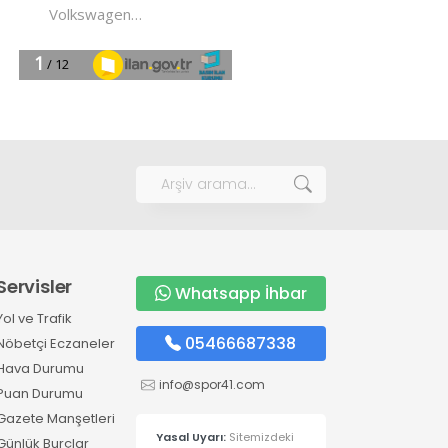
Servisler
Whatsapp İhbar
Yol ve Trafik
05466687338
Nöbetçi Eczaneler
Hava Durumu
info@spor41.com
Puan Durumu
Gazete Manşetleri
Yasal Uyarı:
Sitemizdeki
Günlük Burçlar