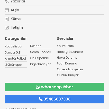
Yazarlar
Arşiv
Künye
İletişim
Kategoriler
Servisler
Derince
Yol ve Trafik
Kocaelispor
Nöbetçi Eczaneler
Salon Sporları
Darıca G.B.
Hava Durumu
Okul Sporları
Amatör Futbol
Puan Durumu
Diğer Branşlar
Gölcükspor
Gazete Manşetleri
Günlük Burçlar
Whatsapp İhbar
05466687338