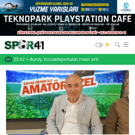
Kocaelispor
Amatör Futbol
Gölcük
Buray, Kocaelisporluları mest etti
23:30
Onurcan Piri: Kocaeli Stadı’nın a
Bld. Derince
Darıca GB.
Salon Sporları
Okul Sporları
Web TV
Galeri
Yazarlar