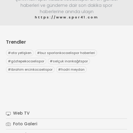
haberleri ve gündeme dair son dakika spor
haberlerine anında ulaşın
https://www.spor41.com
Trendler
#
ata yetişken
#
buz sporlarıkocaelispor haberleri
#
göztepekocaelispor
#
selçuk inankağıtspor
#
ibrahim ercinkocaelispor
#
hodri meydan
Web TV
Foto Galeri