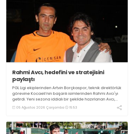
Rahmi Avcı, hedefini ve stratejisini
paylaştı
PGL Ligi ekiplerinden Artvin Borçkaspor, teknik direktörlük
görevine Kocaeli’nin başarılı isimlerinden Rahmi Avcı'yı
getirdi. Yeni sezona iddialı bir şekilde hazırlanan Avcı,
duygularını aktardı.
05 Ağustos 2026 Çarşamba
15:53