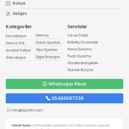
Künye
İletişim
Kategoriler
Servisler
Derince
Yol ve Trafik
Kocaelispor
Nöbetçi Eczaneler
Salon Sporları
Darıca G.B.
Hava Durumu
Okul Sporları
Amatör Futbol
Puan Durumu
Diğer Branşlar
Gölcükspor
Gazete Manşetleri
Günlük Burçlar
Whatsapp İhbar
05466687338
info@spor41.com
Yasal Uyarı:
Sitemizdeki içeriklerin her hakkı saklıdır, kaynak