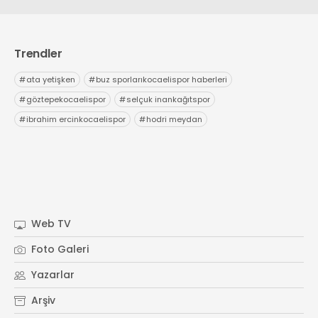
Trendler
#
ata yetişken
#
buz sporlarıkocaelispor haberleri
#
göztepekocaelispor
#
selçuk inankağıtspor
#
ibrahim ercinkocaelispor
#
hodri meydan
Web TV
Foto Galeri
Yazarlar
Arşiv