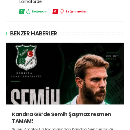
1.amatörde
0
Beğendim
0
Beğenmedim
BENZER HABERLER
Kandıra GB’de Semih Şaşmaz resmen
TAMAM!
Süper Amatör Lig takımlarından Kandıra Gençlerbirliği