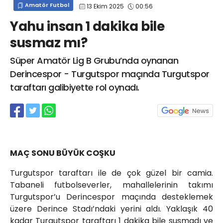
Amatör Futbol
13 Ekim 2025
00:56
info@spor41.com
Yahu insan 1 dakika bile
susmaz mı?
Süper Amatör Lig B Grubu’nda oynanan
Derincespor - Turgutspor maçında Turgutspor
taraftarı galibiyette rol oynadı.
MAÇ SONU BÜYÜK COŞKU
Turgutspor taraftarı ile de çok güzel bir camia.
Tabaneli futbolseverler, mahallelerinin takımı
Turgutspor’u Derincespor maçında desteklemek
üzere Derince Stadı’ndaki yerini aldı. Yaklaşık 40
kadar Turgutspor taraftarı 1 dakika bile susmadı ve