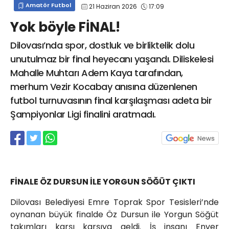
Amatör Futbol
21 Haziran 2026
17:09
info@spor41.com
Yok böyle FİNAL!
Dilovası’nda spor, dostluk ve birliktelik dolu
unutulmaz bir final heyecanı yaşandı. Diliskelesi
Mahalle Muhtarı Adem Kaya tarafından,
merhum Vezir Kocabay anısına düzenlenen
futbol turnuvasının final karşılaşması adeta bir
Şampiyonlar Ligi finalini aratmadı.
FİNALE ÖZ DURSUN İLE YORGUN SÖĞÜT ÇIKTI
Dilovası Belediyesi Emre Toprak Spor Tesisleri’nde
oynanan büyük finalde Öz Dursun ile Yorgun Söğüt
takımları karşı karşıya geldi. İş insanı Enver