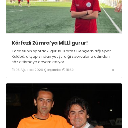
Körfezli Zümra’ya MİLLİ gurur!
Kocaeli’nin spordaki gururu Körfez Gençlerbirliği Spor
Kulübü, altyapısından yetiştirdiği sporcularla adından
söz ettirmeye devam ediyor.
05 Ağustos 2026 Çarşamba
15:59