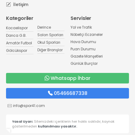
İletişim
Kategoriler
Servisler
Derince
Yol ve Trafik
Kocaelispor
Nöbetçi Eczaneler
Salon Sporları
Darıca G.B.
Hava Durumu
Okul Sporları
Amatör Futbol
Puan Durumu
Diğer Branşlar
Gölcükspor
Gazete Manşetleri
Günlük Burçlar
Whatsapp İhbar
05466687338
info@spor41.com
Yasal Uyarı:
Sitemizdeki içeriklerin her hakkı saklıdır, kaynak
gösterilmeden
kullanılması yasaktır.