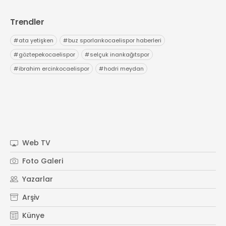
Trendler
#
ata yetişken
#
buz sporlarıkocaelispor haberleri
#
göztepekocaelispor
#
selçuk inankağıtspor
#
ibrahim ercinkocaelispor
#
hodri meydan
Web TV
Foto Galeri
Yazarlar
Arşiv
Künye