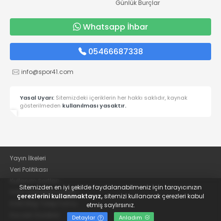
Günlük Burçlar
Whatsapp İhbar
05466687338
info@spor41.com
Yasal Uyarı:
Sitemizdeki içeriklerin her hakkı saklıdır, kaynak
gösterilmeden
kullanılması yasaktır.
Yayın İlkeleri
Veri Politikası
Kullanım Şartları
Sitemizden en iyi şekilde faydalanabilmeniz için tarayıcınızın
KVKK Aydınlatma Metni
çerezlerini kullanmaktayız,
sitemizi kullanarak çerezleri kabul
KVKK Bilgi Talep Formu
etmiş saylırsınız.
Kocaeli Gazetesi
Detaylar
Anladım