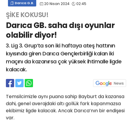
Darıca G.B.
20 Nisan 2024
02:45
info@spor41.com
ŞİKE KOKUSU!
Darıca GB. saha dışı oyunlar
olabilir diyor!
3. Lig 3. Grup’ta son iki haftaya ateş hattının
kıyısında giren Darıca Gençlerbirliği kalan iki
maçını da kazanırsa çok yüksek ihtimalle ligde
kalacak.
Temsilcimizle aynı puana sahip Bayburt da kazansa
dahi, genel averajdaki altı gollük fark kapanmazsa
ekibimiz ligde kalacak. Ancak Darıca’nın bir endişesi
var.