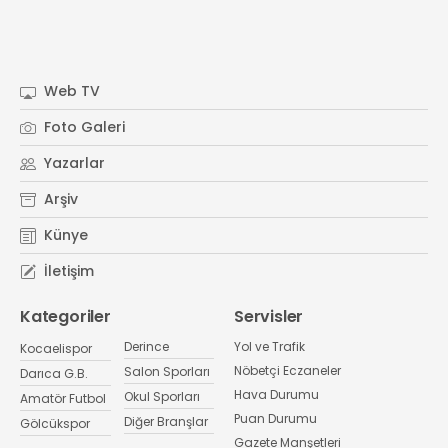
Web TV
Foto Galeri
Yazarlar
Arşiv
Künye
İletişim
Kategoriler
Servisler
Derince
Yol ve Trafik
Kocaelispor
Nöbetçi Eczaneler
Salon Sporları
Darıca G.B.
Hava Durumu
Okul Sporları
Amatör Futbol
Puan Durumu
Diğer Branşlar
Gölcükspor
Gazete Manşetleri