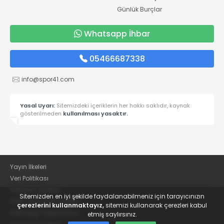
Günlük Burçlar
Whatsapp İhbar
05466687338
info@spor41.com
Yasal Uyarı:
Sitemizdeki içeriklerin her hakkı saklıdır, kaynak
gösterilmeden
kullanılması yasaktır.
Yayın İlkeleri
Veri Politikası
Kullanım Şartları
Sitemizden en iyi şekilde faydalanabilmeniz için tarayıcınızın
KVKK Aydınlatma Metni
çerezlerini kullanmaktayız,
sitemizi kullanarak çerezleri kabul
KVKK Bilgi Talep Formu
etmiş saylırsınız.