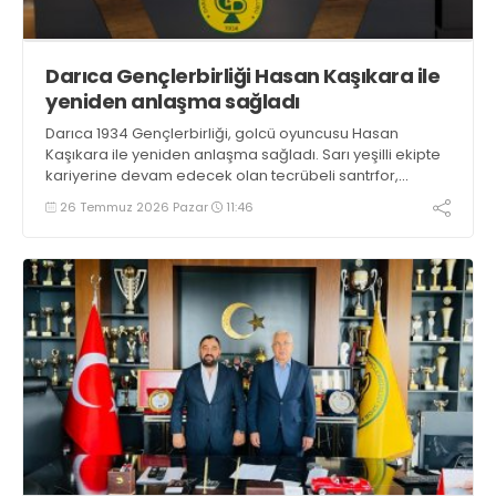
Darıca Gençlerbirliği Hasan Kaşıkara ile
yeniden anlaşma sağladı
Darıca 1934 Gençlerbirliği, golcü oyuncusu Hasan
Kaşıkara ile yeniden anlaşma sağladı. Sarı yeşilli ekipte
kariyerine devam edecek olan tecrübeli santrfor,
geçtiğimiz sezon takımın hücum hattında önemli bir rol
26 Temmuz 2026 Pazar
11:46
üstlendi.