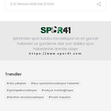
heyetin raporu doğrultusunda eksik bölgeleri sağlam
21 Temmuz 2026 Salı
10:50
takviyelerle dolduran Darıca temsilcisi hata yapmak
istemiyor.
Şehrimizin spor kulübü Kocaelispor'un en güncel
haberleri ve gündeme dair son dakika spor
haberlerine anında ulaşın
https://www.spor41.com
Trendler
#
ata yetişken
#
buz sporlarıkocaelispor haberleri
#
göztepekocaelispor
#
selçuk inankağıtspor
#
ibrahim ercinkocaelispor
#
hodri meydan