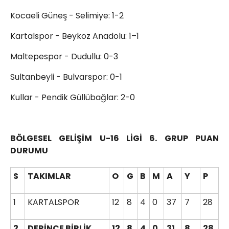
Kocaeli Güneş - Selimiye: 1-2
Kartalspor - Beykoz Anadolu: 1–1
Maltepespor - Dudullu: 0-3
Sultanbeyli - Bulvarspor: 0-1
Kullar - Pendik Güllübağlar: 2-0
BÖLGESEL GELİŞİM U-16 LİGİ 6. GRUP PUAN
DURUMU
S
TAKIMLAR
O
G
B
M
A
Y
P
1
KARTALSPOR
12
8
4
0
37
7
28
2
DERİNCE BİRLİK
12
8
4
0
31
8
28