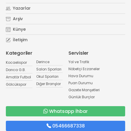
Yazarlar
Arşiv
Künye
İletişim
Kategoriler
Servisler
Derince
Yol ve Trafik
Kocaelispor
Nöbetçi Eczaneler
Salon Sporları
Darıca G.B.
Hava Durumu
Okul Sporları
Amatör Futbol
Puan Durumu
Diğer Branşlar
Gölcükspor
Gazete Manşetleri
Günlük Burçlar
Whatsapp İhbar
05466687338