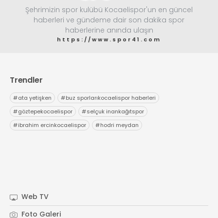
Şehrimizin spor kulübü Kocaelispor'un en güncel
haberleri ve gündeme dair son dakika spor
haberlerine anında ulaşın
https://www.spor41.com
Trendler
#
ata yetişken
#
buz sporlarıkocaelispor haberleri
#
göztepekocaelispor
#
selçuk inankağıtspor
#
ibrahim ercinkocaelispor
#
hodri meydan
Web TV
Foto Galeri