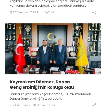
Kaşıkara ile yeniden anlaşma sağladı. Sarı yeşilli ekipte
kariyerine devam edecek olan tecrübeli santrfor,
geçtiğimiz sezon takımın hücum hattında önemli bir rol
26 Temmuz 2026 Pazar
11:46
üstlendi.
Kaymakam Dönmez, Darıca
Gençlerbirliği’nin konuğu oldu
Darıca Kaymakamı Yaşar Dönmez, PGL takımlarından
Darıca Gençlerbirliği’ni ziyaret etti.
24 Temmuz 2026 Cuma
15:07