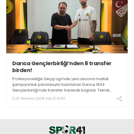
Darıca Gençlerbirliği’nden 8 transfer
birden!
Profesyonelliğe Geçiş Ligi’nde yeni sezona mutlak
şampiyonluk parolasıyla hazırlanan Darıca 1934
Gençlerbirliği’nde transfer harekatı başladı. Teknik
heyetin raporu doğrultusunda eksik bölgeleri sağlam
21 Temmuz 2026 Salı
10:50
takviyelerle dolduran Darıca temsilcisi hata yapmak
istemiyor.