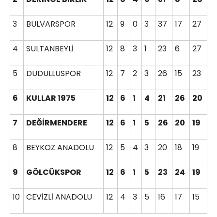
3
BULVARSPOR
12
9
0
3
37
17
27
4
SULTANBEYLİ
12
8
3
1
23
6
27
5
DUDULLUSPOR
12
7
2
3
26
15
23
6
KULLAR 1975
12
6
1
4
21
26
20
7
DEĞİRMENDERE
12
6
1
5
26
20
19
8
BEYKOZ ANADOLU
12
5
4
3
20
18
19
9
GÖLCÜKSPOR
12
6
1
5
23
24
19
10
CEVİZLİ ANADOLU
12
4
3
5
16
17
15