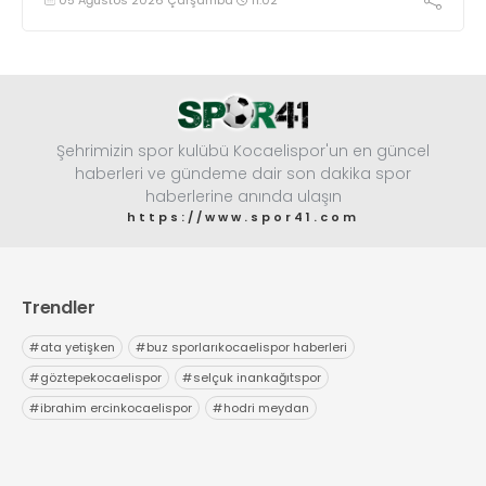
başarıya imza atarak Dünya ikincisi oldu.
Şehrimizin spor kulübü Kocaelispor'un en güncel
haberleri ve gündeme dair son dakika spor
haberlerine anında ulaşın
https://www.spor41.com
Trendler
#
ata yetişken
#
buz sporlarıkocaelispor haberleri
#
göztepekocaelispor
#
selçuk inankağıtspor
#
ibrahim ercinkocaelispor
#
hodri meydan