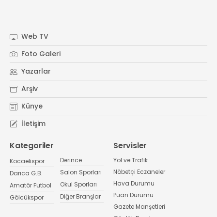
Web TV
Foto Galeri
Yazarlar
Arşiv
Künye
İletişim
Kategoriler
Servisler
Derince
Yol ve Trafik
Kocaelispor
Nöbetçi Eczaneler
Salon Sporları
Darıca G.B.
Hava Durumu
Okul Sporları
Amatör Futbol
Puan Durumu
Diğer Branşlar
Gölcükspor
Gazete Manşetleri