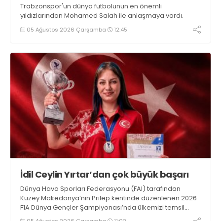
Trabzonspor'un dünya futbolunun en önemli
yıldızlarından Mohamed Salah ile anlaşmaya vardı.
05 Ağustos 2026 Çarşamba
12:45
İdil Ceylin Yırtar’dan çok büyük başarı
Dünya Hava Sporları Federasyonu (FAI) tarafından
Kuzey Makedonya’nın Prilep kentinde düzenlenen 2026
F1A Dünya Gençler Şampiyonası’nda ülkemizi temsil
eden millî sporcumuz İdil Ceylin YIRTAR, büyük bir
05 Ağustos 2026 Çarşamba
11:02