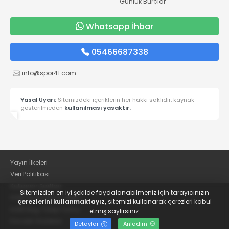
Günlük Burçlar
Whatsapp İhbar
05466687338
info@spor41.com
Yasal Uyarı:
Sitemizdeki içeriklerin her hakkı saklıdır, kaynak
gösterilmeden
kullanılması yasaktır.
Yayın İlkeleri
Veri Politikası
Kullanım Şartları
Sitemizden en iyi şekilde faydalanabilmeniz için tarayıcınızın
KVKK Aydınlatma Metni
çerezlerini kullanmaktayız,
sitemizi kullanarak çerezleri kabul
KVKK Bilgi Talep Formu
etmiş saylırsınız.
Kocaeli Gazetesi
Detaylar
Anladım