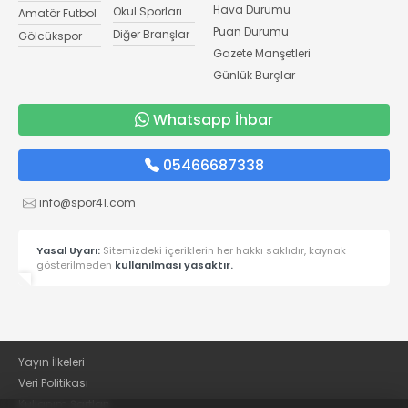
Hava Durumu
Okul Sporları
Amatör Futbol
Puan Durumu
Diğer Branşlar
Gölcükspor
Gazete Manşetleri
Günlük Burçlar
Whatsapp İhbar
05466687338
info@spor41.com
Yasal Uyarı:
Sitemizdeki içeriklerin her hakkı saklıdır, kaynak
gösterilmeden
kullanılması yasaktır.
Yayın İlkeleri
Veri Politikası
Kullanım Şartları