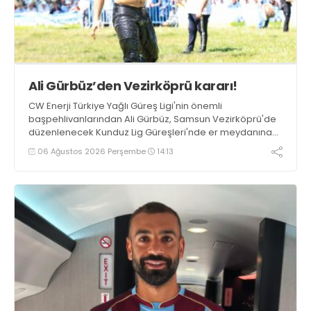
Ali Gürbüz’den Vezirköprü kararı!
CW Enerji Türkiye Yağlı Güreş Ligi'nin önemli
başpehlivanlarından Ali Gürbüz, Samsun Vezirköprü'de
düzenlenecek Kunduz Lig Güreşleri'nde er meydanına
çıkmayacak.
06 Ağustos 2026 Perşembe
14:13