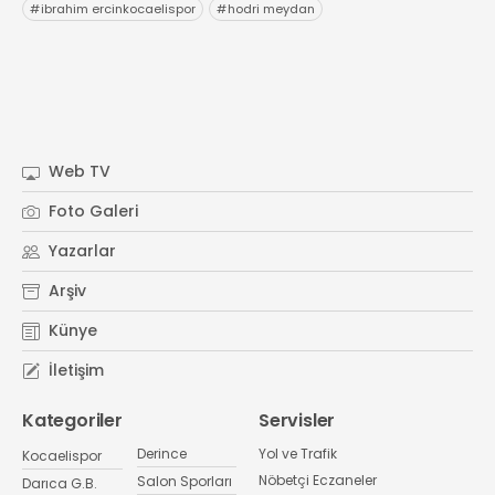
#
ibrahim ercinkocaelispor
#
hodri meydan
Web TV
Foto Galeri
Yazarlar
Arşiv
Künye
İletişim
Kategoriler
Servisler
Derince
Yol ve Trafik
Kocaelispor
Nöbetçi Eczaneler
Salon Sporları
Darıca G.B.