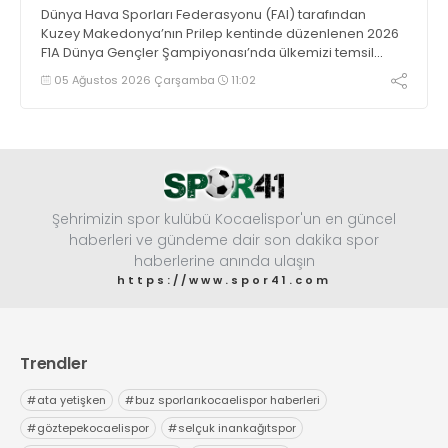
Dünya Hava Sporları Federasyonu (FAI) tarafından
Kuzey Makedonya’nın Prilep kentinde düzenlenen 2026
F1A Dünya Gençler Şampiyonası’nda ülkemizi temsil
eden millî sporcumuz İdil Ceylin YIRTAR, büyük bir
05 Ağustos 2026 Çarşamba
11:02
başarıya imza atarak Dünya ikincisi oldu.
Şehrimizin spor kulübü Kocaelispor'un en güncel
haberleri ve gündeme dair son dakika spor
haberlerine anında ulaşın
https://www.spor41.com
Trendler
#
ata yetişken
#
buz sporlarıkocaelispor haberleri
#
göztepekocaelispor
#
selçuk inankağıtspor