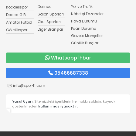
Derince
Yol ve Trafik
Kocaelispor
Nöbetçi Eczaneler
Salon Sporları
Darıca G.B.
Hava Durumu
Okul Sporları
Amatör Futbol
Puan Durumu
Diğer Branşlar
Gölcükspor
Gazete Manşetleri
Günlük Burçlar
Whatsapp İhbar
05466687338
info@spor41.com
Yasal Uyarı:
Sitemizdeki içeriklerin her hakkı saklıdır, kaynak
gösterilmeden
kullanılması yasaktır.