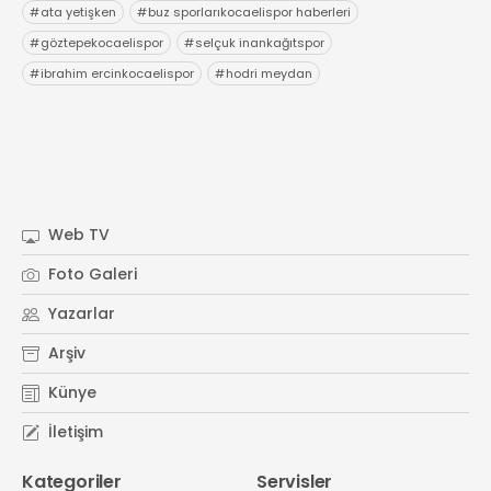
#
ata yetişken
#
buz sporlarıkocaelispor haberleri
#
göztepekocaelispor
#
selçuk inankağıtspor
#
ibrahim ercinkocaelispor
#
hodri meydan
Web TV
Foto Galeri
Yazarlar
Arşiv
Künye
İletişim
Kategoriler
Servisler