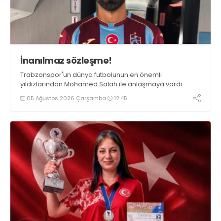
İnanılmaz sözleşme!
Trabzonspor'un dünya futbolunun en önemli
yıldızlarından Mohamed Salah ile anlaşmaya vardı.
05 Ağustos 2026 Çarşamba
12:45