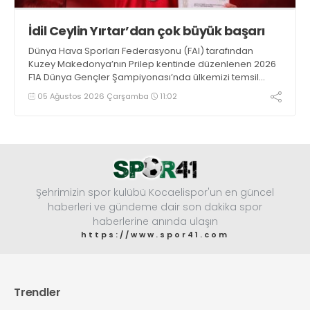
İdil Ceylin Yırtar’dan çok büyük başarı
Dünya Hava Sporları Federasyonu (FAI) tarafından
Kuzey Makedonya’nın Prilep kentinde düzenlenen 2026
F1A Dünya Gençler Şampiyonası’nda ülkemizi temsil
eden millî sporcumuz İdil Ceylin YIRTAR, büyük bir
05 Ağustos 2026 Çarşamba
11:02
başarıya imza atarak Dünya ikincisi oldu.
Şehrimizin spor kulübü Kocaelispor'un en güncel
haberleri ve gündeme dair son dakika spor
haberlerine anında ulaşın
https://www.spor41.com
Trendler