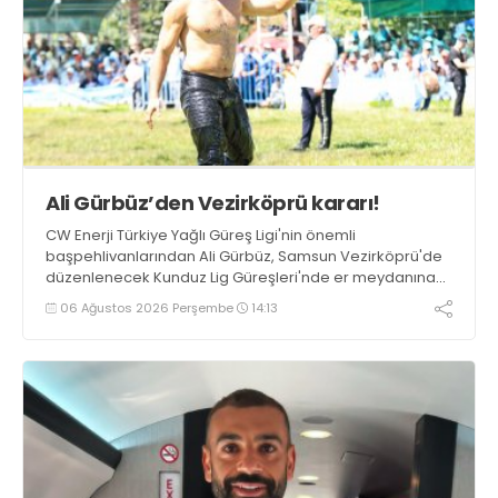
Ali Gürbüz’den Vezirköprü kararı!
CW Enerji Türkiye Yağlı Güreş Ligi'nin önemli
başpehlivanlarından Ali Gürbüz, Samsun Vezirköprü'de
düzenlenecek Kunduz Lig Güreşleri'nde er meydanına
çıkmayacak.
06 Ağustos 2026 Perşembe
14:13