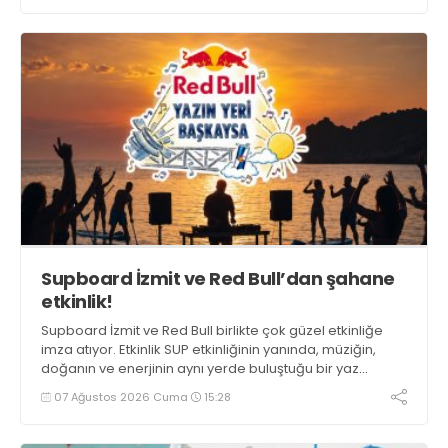
Supboard İzmit ve Red Bull’dan şahane
etkinlik!
Supboard İzmit ve Red Bull birlikte çok güzel etkinliğe
imza atıyor. Etkinlik SUP etkinliğinin yanında, müziğin,
doğanın ve enerjinin aynı yerde buluştuğu bir yaz
deneyimini de buluşturuyor.
07 Ağustos 2026 Cuma
15:28