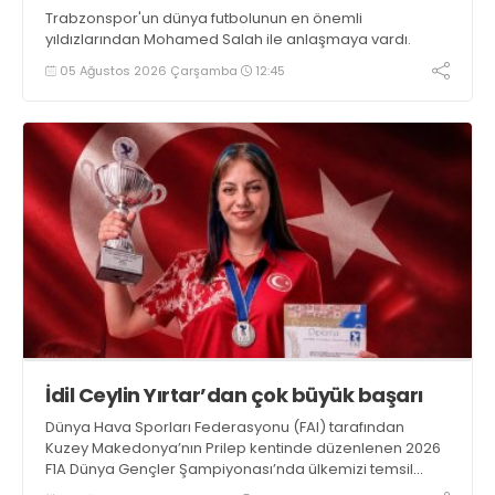
Trabzonspor'un dünya futbolunun en önemli
yıldızlarından Mohamed Salah ile anlaşmaya vardı.
05 Ağustos 2026 Çarşamba
12:45
İdil Ceylin Yırtar’dan çok büyük başarı
Dünya Hava Sporları Federasyonu (FAI) tarafından
Kuzey Makedonya’nın Prilep kentinde düzenlenen 2026
F1A Dünya Gençler Şampiyonası’nda ülkemizi temsil
eden millî sporcumuz İdil Ceylin YIRTAR, büyük bir