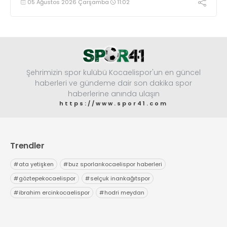
05 Ağustos 2026 Çarşamba
11:02
başarıya imza atarak Dünya ikincisi oldu.
Şehrimizin spor kulübü Kocaelispor'un en güncel
haberleri ve gündeme dair son dakika spor
haberlerine anında ulaşın
https://www.spor41.com
Trendler
#
ata yetişken
#
buz sporlarıkocaelispor haberleri
#
göztepekocaelispor
#
selçuk inankağıtspor
#
ibrahim ercinkocaelispor
#
hodri meydan