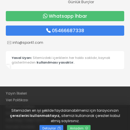
Günlük Burçlar
Whatsapp İhbar
05466687338
info@spor41.com
Yasal Uyarı:
Sitemizdeki içeriklerin her hakkı saklıdır, kaynak
gösterilmeden
kullanılması yasaktır.
Yayın İlkeleri
Veri Politikası
Kullanım Şartları
Sitemizden en iyi şekilde faydalanabilmeniz için tarayıcınızın
KVKK Aydınlatma Metni
çerezlerini kullanmaktayız,
sitemizi kullanarak çerezleri kabul
KVKK Bilgi Talep Formu
etmiş saylırsınız.
Kocaeli Gazetesi
Detaylar
Anladım