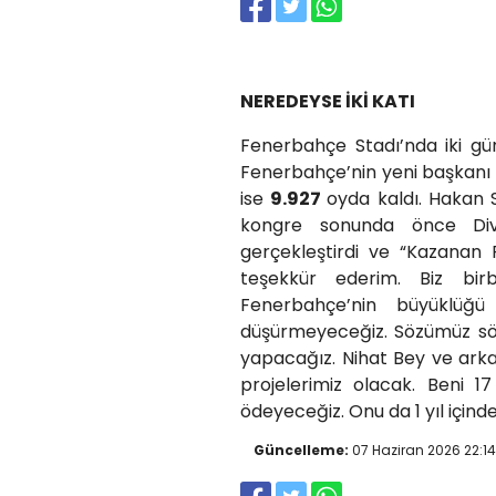
NEREDEYSE İKİ KATI
Fenerbahçe Stadı’nda iki gü
Fenerbahçe’nin yeni başkanı A
ise
9.927
oyda kaldı. Hakan S
kongre sonunda önce Diva
gerçekleştirdi ve “Kazanan F
teşekkür ederim. Biz birb
Fenerbahçe’nin büyüklüğü 
düşürmeyeceğiz. Sözümüz söz,
yapacağız. Nihat Bey ve arkad
projelerimiz olacak. Beni 1
ödeyeceğiz. Onu da 1 yıl içind
Güncelleme:
07 Haziran 2026 22:14