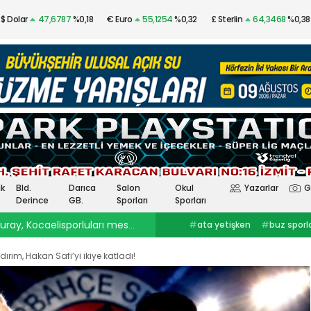
$ Dolar
47,6787
%0,18
€ Euro
55,1254
%0,32
£ Sterlin
64,3468
%0,38
Altın
$4.341,53
%2,40
Gümüş
97,48
%3,57
k
Bld.
Darıca
Salon
Okul
Yazarlar
G
Derince
GB.
Sporları
Sporları
ray, Kocaelisporluları mest etti
23:30
Onurcan Piri: Kocaeli Stadı’nın atmosferini biliyor
#
ata yetişken
#
buz sporlarıkocaelispor
#
Selçuk İnan
haberleri
#
göztepekocaelispor
#
Kocaelispor haberler
#
selçuk inankağıtspor
#
ibrahim
#
Yüksel Sarıçiçekskriniar
ldırım, Hakan Safi’yi ikiye katladı!
ercinkocaelispor
#
hodri meydanFurkan
#
Kocaelispor
#
Fene
Akar
#
Ata YetişkenKocaelispor
Yalçın
#
Enes Çinemre
#
Smolcic
#
Kocaelispor haberleri
#
Serdar Topraktepeceng
#
seka park güreşlerime