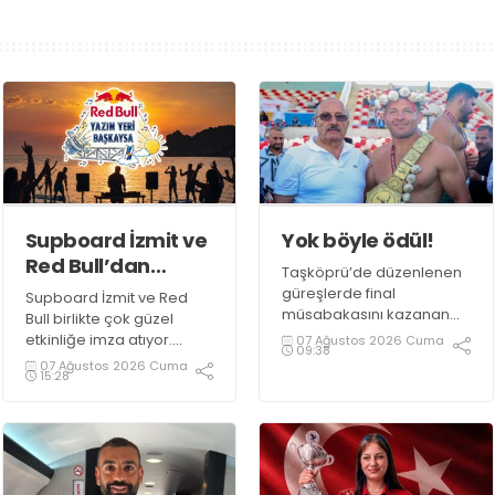
Supboard İzmit ve
Yok böyle ödül!
Red Bull’dan
Taşköprü’de düzenlenen
şahane etkinlik!
güreşlerde final
Supboard İzmit ve Red
müsabakasını kazanan
Bull birlikte çok güzel
İsmail Balaban altın
etkinliğe imza atıyor.
07 Ağustos 2026 Cuma
09:38
kemeri kazandı.
Etkinlik SUP etkinliğinin
07 Ağustos 2026 Cuma
15:28
Sarımsağı ile ünlü ilçeden
yanında, müziğin,
Balaban’a farklı bir ödül
doğanın ve enerjinin aynı
de takdim edildi.
yerde buluştuğu bir yaz
deneyimini de
buluşturuyor.