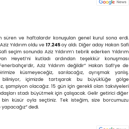
n süren ve haftalardır konuşulan genel kurul sona erdi.
ziz Yıldırım oldu ve
17.245
oy aldı. Diğer aday Hakan Safi
afi seçim sonunda Aziz Yıldırım’ı tebrik ederken Yıldırım
n Heyeti’ni kutladı ardından teşekkür konuşması
enerbahçe’dir, Aziz Yıldırım değildir” Hakan Safi’ye de
irimize küsmeyeceğiz, sarılacağız, ayrışmak yanlış.
biliniyor, içimizde tartışarak bu büyüklüğe gölge
 şampiyon olacağız. 15 gün için gerekli olan takviyeleri
aşları stadı büyütmek için çalışacak. Gelir getirici diğer
7 bin küsür oyla seçtiniz. Tek isteğim, size borcumuzu
e yapacağız” dedi.