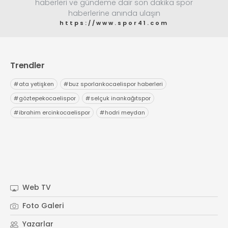
haberleri ve gündeme dair son dakika spor
haberlerine anında ulaşın
https://www.spor41.com
Trendler
#
ata yetişken
#
buz sporlarıkocaelispor haberleri
#
göztepekocaelispor
#
selçuk inankağıtspor
#
ibrahim ercinkocaelispor
#
hodri meydan
Web TV
Foto Galeri
Yazarlar