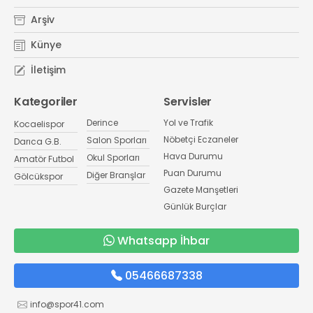
Arşiv
Künye
İletişim
Kategoriler
Servisler
Derince
Yol ve Trafik
Kocaelispor
Nöbetçi Eczaneler
Salon Sporları
Darıca G.B.
Hava Durumu
Okul Sporları
Amatör Futbol
Puan Durumu
Diğer Branşlar
Gölcükspor
Gazete Manşetleri
Günlük Burçlar
Whatsapp İhbar
05466687338
info@spor41.com