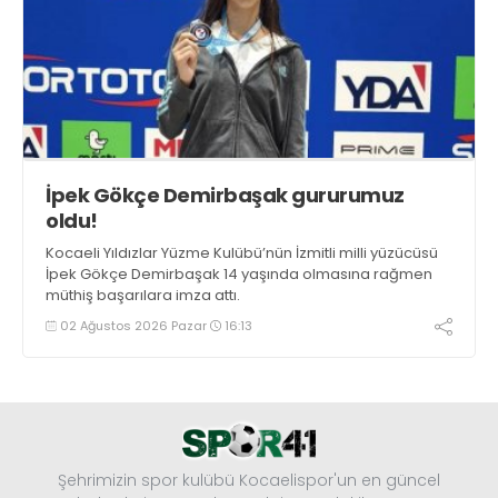
İpek Gökçe Demirbaşak gururumuz
oldu!
Kocaeli Yıldızlar Yüzme Kulübü’nün İzmitli milli yüzücüsü
İpek Gökçe Demirbaşak 14 yaşında olmasına rağmen
müthiş başarılara imza attı.
02 Ağustos 2026 Pazar
16:13
Şehrimizin spor kulübü Kocaelispor'un en güncel