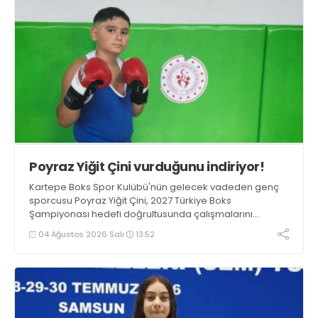
Poyraz Yiğit Çini vurduğunu indiriyor!
Kartepe Boks Spor Kulübü'nün gelecek vadeden genç
sporcusu Poyraz Yiğit Çini, 2027 Türkiye Boks
Şampiyonası hedefi doğrultusunda çalışmalarını
aralıksız sürdürüyor.
04 Ağustos 2026 Salı
13:52