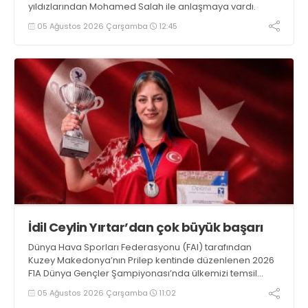
yıldızlarından Mohamed Salah ile anlaşmaya vardı.
05 Ağustos 2026 Çarşamba
12:45
İdil Ceylin Yırtar’dan çok büyük başarı
Dünya Hava Sporları Federasyonu (FAI) tarafından
Kuzey Makedonya’nın Prilep kentinde düzenlenen 2026
F1A Dünya Gençler Şampiyonası’nda ülkemizi temsil
eden millî sporcumuz İdil Ceylin YIRTAR, büyük bir
05 Ağustos 2026 Çarşamba
11:02
başarıya imza atarak Dünya ikincisi oldu.