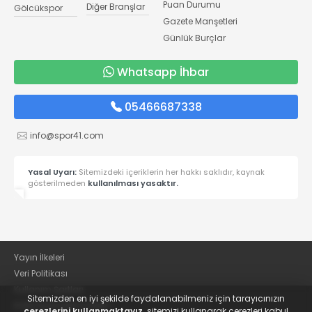
Puan Durumu
Diğer Branşlar
Gölcükspor
Gazete Manşetleri
Günlük Burçlar
Whatsapp İhbar
05466687338
info@spor41.com
Yasal Uyarı:
Sitemizdeki içeriklerin her hakkı saklıdır, kaynak
gösterilmeden
kullanılması yasaktır.
Yayın İlkeleri
Veri Politikası
Kullanım Şartları
Sitemizden en iyi şekilde faydalanabilmeniz için tarayıcınızın
KVKK Aydınlatma Metni
çerezlerini kullanmaktayız,
sitemizi kullanarak çerezleri kabul