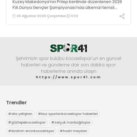
Kuzey Makedonya’nın Prilep kentinde düzenlenen 2026
F1A Dünya Gençler Şampiyonası’nda ülkemizi temsil
eden millî sporcumuz İdil Ceylin YIRTAR, büyük bir
05 Ağustos 2026 Çarşamba
11:02
başarıya imza atarak Dünya ikincisi oldu.
Şehrimizin spor kulübü Kocaelispor'un en güncel
haberleri ve gündeme dair son dakika spor
haberlerine anında ulaşın
https://www.spor41.com
Trendler
#
ata yetişken
#
buz sporlarıkocaelispor haberleri
#
göztepekocaelispor
#
selçuk inankağıtspor
#
ibrahim ercinkocaelispor
#
hodri meydan