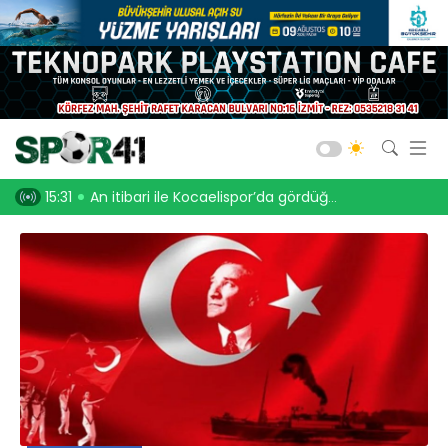
Kocaelispor
Amatör Futbol
Gölcük
 tablo
14:16
Kandıra Gençlerbirliği, Kaynarcaspor’u ağırladı
13:28
Selçuk Kö
Bld. Derince
Darıca GB.
Salon Sporları
Okul Sporları
Web TV
Galeri
Yazarlar