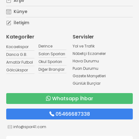
Arşiv
Künye
İletişim
Kategoriler
Servisler
Derince
Yol ve Trafik
Kocaelispor
Nöbetçi Eczaneler
Salon Sporları
Darıca G.B.
Hava Durumu
Okul Sporları
Amatör Futbol
Puan Durumu
Diğer Branşlar
Gölcükspor
Gazete Manşetleri
Günlük Burçlar
Whatsapp İhbar
05466687338
info@spor41.com