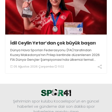
İdil Ceylin Yırtar’dan çok büyük başarı
Dünya Hava Sporları Federasyonu (FAI) tarafından
Kuzey Makedonya’nın Prilep kentinde düzenlenen 2026
F1A Dünya Gençler Şampiyonası’nda ülkemizi temsil
eden millî sporcumuz İdil Ceylin YIRTAR, büyük bir
05 Ağustos 2026 Çarşamba
11:02
başarıya imza atarak Dünya ikincisi oldu.
Şehrimizin spor kulübü Kocaelispor'un en güncel
haberleri ve gündeme dair son dakika spor
haberlerine anında ulaşın