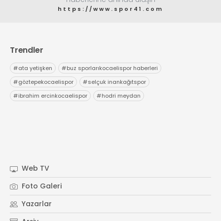
https://www.spor41.com
Trendler
#
ata yetişken
#
buz sporlarıkocaelispor haberleri
#
göztepekocaelispor
#
selçuk inankağıtspor
#
ibrahim ercinkocaelispor
#
hodri meydan
Web TV
Foto Galeri
Yazarlar