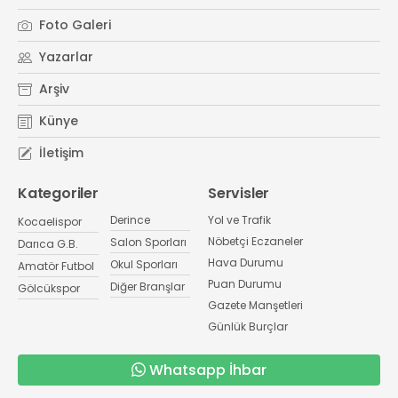
Foto Galeri
Yazarlar
Arşiv
Künye
İletişim
Kategoriler
Servisler
Derince
Yol ve Trafik
Kocaelispor
Nöbetçi Eczaneler
Salon Sporları
Darıca G.B.
Hava Durumu
Okul Sporları
Amatör Futbol
Puan Durumu
Diğer Branşlar
Gölcükspor
Gazete Manşetleri
Günlük Burçlar
Whatsapp İhbar