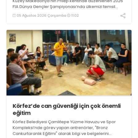
Kuzey Makedonya’nın Prilep kentinde düzenlenen 2026
F1A Dünya Gençler Şampiyonası’nda ülkemizi temsil
eden millî sporcumuz İdil Ceylin YIRTAR, büyük bir
05 Ağustos 2026 Çarşamba
11:02
başarıya imza atarak Dünya ikincisi oldu.
Körfez’de can güvenliği için çok önemli
eğitim
Körfez Belediyesi Çamlıtepe Yüzme Havuzu ve Spor
Kompleksi’nde görev yapan antrenörler, "Bronz
Cankurtaranlık Eğitimi" alarak bilgi ve belgelerini