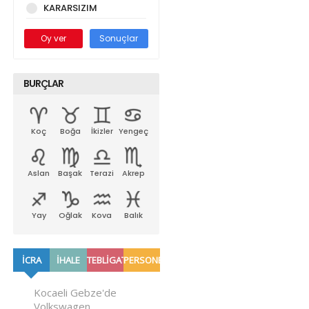
KARARSIZIM
Oy ver
Sonuçlar
BURÇLAR
Koç
Boğa
İkizler
Yengeç
Aslan
Başak
Terazi
Akrep
Yay
Oğlak
Kova
Balık