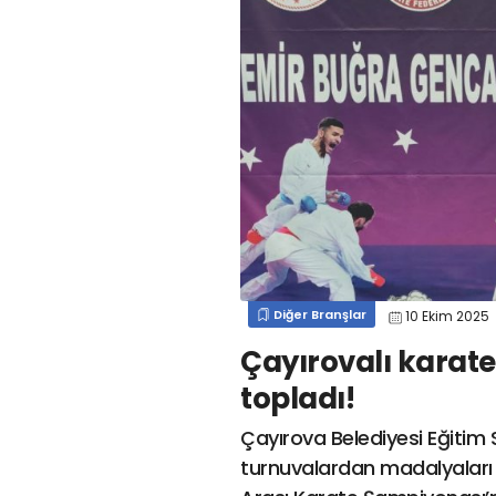
#
kocaelispor
#
gökhan
mert cengiz
#
engin koyun
#
fırat
değirmenci
gülspor41
#
kocaelispor
#
mert
cengiz
#
erdem övüç
#
gençlerbirliği
#
eleke
#
lua lua
#
barış alıcı
#
metin diyadinspor41
#
erdem övüç
#
kocaelispor
#
beykan şimşek
Diğer Branşlar
10 Ekim 2025
Çayırovalı karate
topladı!
Çayırova Belediyesi Eğitim 
turnuvalardan madalyaları