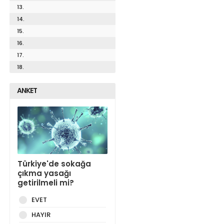
13.
14.
15.
16.
17.
18.
ANKET
Türkiye'de sokağa
çıkma yasağı
getirilmeli mi?
EVET
HAYIR