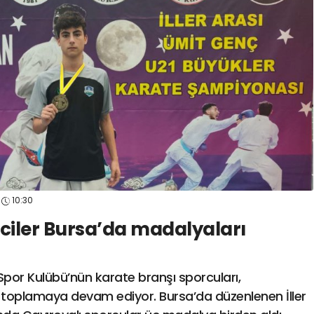
spor41
#
kocaelispo
10:30
ciler Bursa’da madalyaları
Spor Kulübü’nün karate branşı sporcuları,
 toplamaya devam ediyor. Bursa’da düzenlenen İller