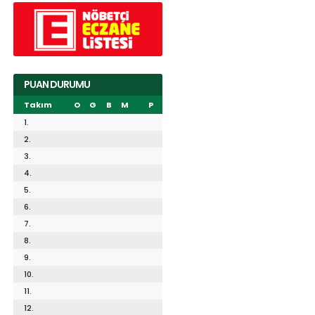
PUAN DURUMU
Takım
O
G
B
M
P
1.
2.
3.
4.
5.
6.
7.
8.
9.
10.
11.
12.