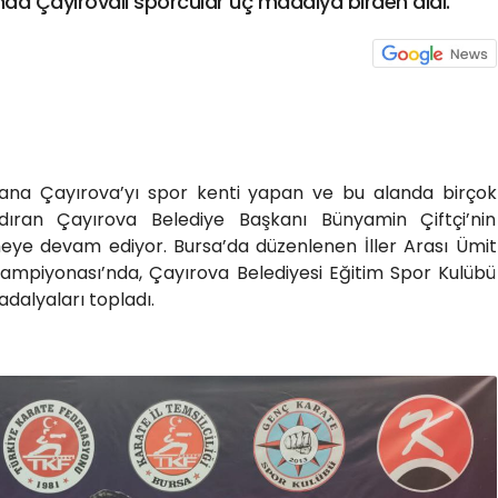
da Çayırovalı sporcular üç madalya birden aldı.
ana Çayırova’yı spor kenti yapan ve bu alanda birçok
dıran Çayırova Belediye Başkanı Bünyamin Çiftçi’nin
meye devam ediyor. Bursa’da düzenlenen İller Arası Ümit
ampiyonası’nda, Çayırova Belediyesi Eğitim Spor Kulübü
adalyaları topladı.