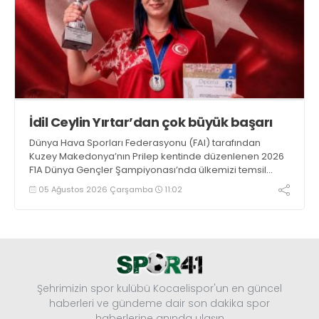
İdil Ceylin Yırtar’dan çok büyük başarı
Dünya Hava Sporları Federasyonu (FAI) tarafından
Kuzey Makedonya’nın Prilep kentinde düzenlenen 2026
F1A Dünya Gençler Şampiyonası’nda ülkemizi temsil
eden millî sporcumuz İdil Ceylin YIRTAR, büyük bir
05 Ağustos 2026 Çarşamba
11:02
başarıya imza atarak Dünya ikincisi oldu.
Şehrimizin spor kulübü Kocaelispor'un en güncel
haberleri ve gündeme dair son dakika spor
haberlerine anında ulaşın