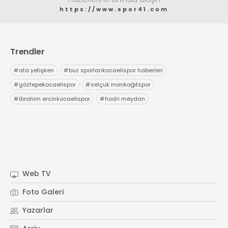
https://www.spor41.com
Trendler
#
ata yetişken
#
buz sporlarıkocaelispor haberleri
#
göztepekocaelispor
#
selçuk inankağıtspor
#
ibrahim ercinkocaelispor
#
hodri meydan
Web TV
Foto Galeri
Yazarlar