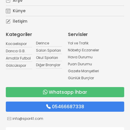
Arşiv
Künye
İletişim
Kategoriler
Servisler
Derince
Yol ve Trafik
Kocaelispor
Nöbetçi Eczaneler
Salon Sporları
Darıca G.B.
Hava Durumu
Okul Sporları
Amatör Futbol
Puan Durumu
Diğer Branşlar
Gölcükspor
Gazete Manşetleri
Günlük Burçlar
Whatsapp İhbar
05466687338
info@spor41.com