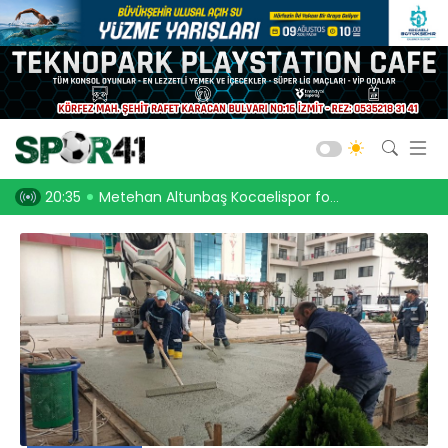
Kocaelispor
Amatör Futbol
Gölcük
nbaş Kocaelispor forması ile
20:13
Kocaelispor halka karıştı!
Bld. Derince
Darıca GB.
Salon Sporları
Okul Sporları
Web TV
Galeri
Yazarlar