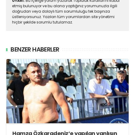
UYARI:
Bu içeriğe yorum yazarak Topluluk Kuralları'nı kabul
etmiş bulunuyor ve bu alana yaptığınız yorumunuzla ilgili
doğrudan veya dolaylı tüm sorumluluğu tek başınıza
üstleniyorsunuz. Yazılan tüm yorumlardan site yönetimi
hiçbir şekilde sorumlu tutulamaz.
BENZER HABERLER
Hamza Özkaradeniz’e yapılan yanlışın