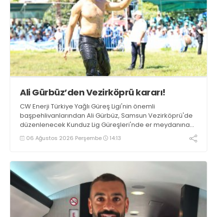
Ali Gürbüz’den Vezirköprü kararı!
CW Enerji Türkiye Yağlı Güreş Ligi'nin önemli
başpehlivanlarından Ali Gürbüz, Samsun Vezirköprü'de
düzenlenecek Kunduz Lig Güreşleri'nde er meydanına
çıkmayacak.
06 Ağustos 2026 Perşembe
14:13