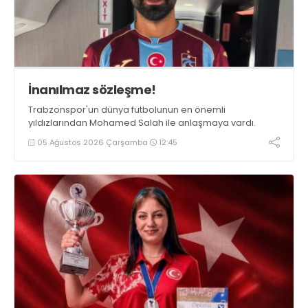
İnanılmaz sözleşme!
Trabzonspor'un dünya futbolunun en önemli
yıldızlarından Mohamed Salah ile anlaşmaya vardı.
05 Ağustos 2026 Çarşamba
12:45