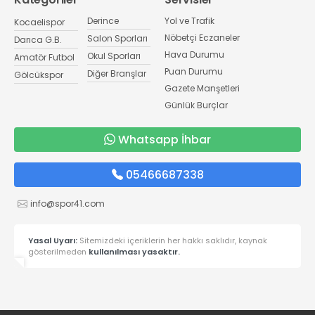
Derince
Yol ve Trafik
Kocaelispor
Nöbetçi Eczaneler
Salon Sporları
Darıca G.B.
Hava Durumu
Okul Sporları
Amatör Futbol
Puan Durumu
Diğer Branşlar
Gölcükspor
Gazete Manşetleri
Günlük Burçlar
Whatsapp İhbar
05466687338
info@spor41.com
Yasal Uyarı:
Sitemizdeki içeriklerin her hakkı saklıdır, kaynak
gösterilmeden
kullanılması yasaktır.