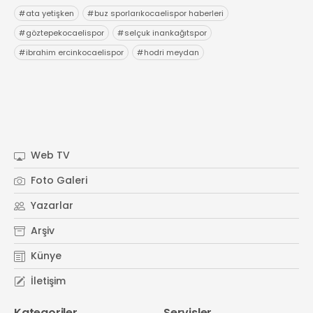
#
ata yetişken
#
buz sporlarıkocaelispor haberleri
#
göztepekocaelispor
#
selçuk inankağıtspor
#
ibrahim ercinkocaelispor
#
hodri meydan
Web TV
Foto Galeri
Yazarlar
Arşiv
Künye
İletişim
Kategoriler
Servisler