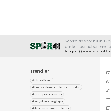
Şehrimizin spor kulübü K
dakika spor haberlerine a
https://www.spor41.
Trendler
#
ata yetişken
#
buz sporlarıkocaelispor haberleri
#
göztepekocaelispor
#
selçuk inankağıtspor
#
ibrahim ercinkocaelispor