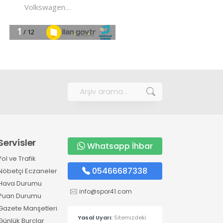
Servisler
Whatsapp İhbar
Yol ve Trafik
05466687338
Nöbetçi Eczaneler
Hava Durumu
info@spor41.com
Puan Durumu
Gazete Manşetleri
Yasal Uyarı:
Sitemizdeki
Günlük Burçlar