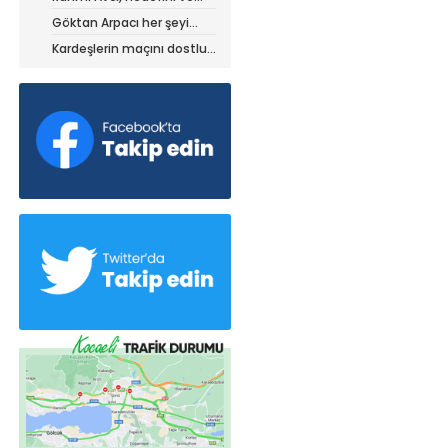
stratejisini paylaştı
Göktan Arpacı her şeyi
yaptı, ama?
Kardeşlerin maçını dostluk
kazandı