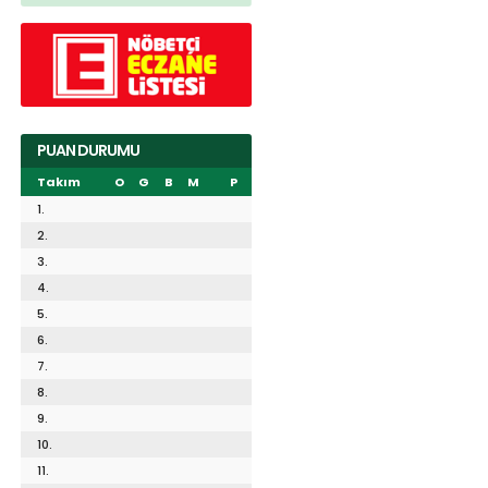
PUAN DURUMU
Takım
O
G
B
M
P
1.
2.
3.
4.
5.
6.
7.
8.
9.
10.
11.