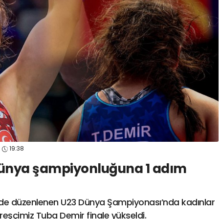
spor41
#
kocaelisporme
spor41
#
kocaelispo
19:38
Dünya şampiyonluğuna 1 adım
inde düzenlenen U23 Dünya Şampiyonası’nda kadınlar
eşçimiz Tuba Demir finale yükseldi.