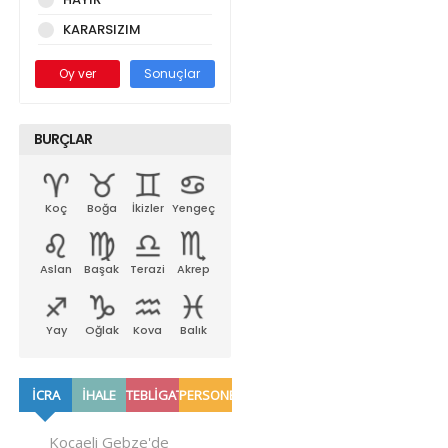
KARARSIZIM
Oy ver
Sonuçlar
BURÇLAR
Koç
Boğa
İkizler
Yengeç
Aslan
Başak
Terazi
Akrep
Yay
Oğlak
Kova
Balık