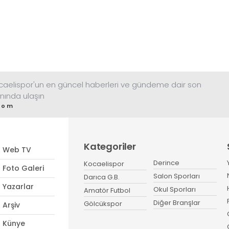
ocaelispor'un en güncel haberleri ve gündeme dair son
nında ulaşın
com
Kategoriler
Web TV
Derince
Kocaelispor
Foto Galeri
Salon Sporları
Darıca G.B.
Yazarlar
Okul Sporları
Amatör Futbol
Diğer Branşlar
Gölcükspor
Arşiv
Künye