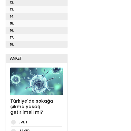
12.
13.
14.
15.
16.
17.
18.
ANKET
Türkiye'de sokağa
çıkma yasağı
getirilmeli mi?
EVET
HAYIR