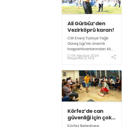
Ali Gürbüz’den
Vezirköprü kararı!
CW Enerji Türkiye Yağlı
Güreş Ligi'nin önemli
başpehlivanlarından Ali
Gürbüz, Samsun
06 Ağustos 2026
Perşembe
14:13
Vezirköprü'de
düzenlenecek Kunduz Lig
Güreşleri'nde er
meydanına çıkmayacak.
Körfez’de can
güvenliği için çok
önemli eğitim
Körfez Belediyesi