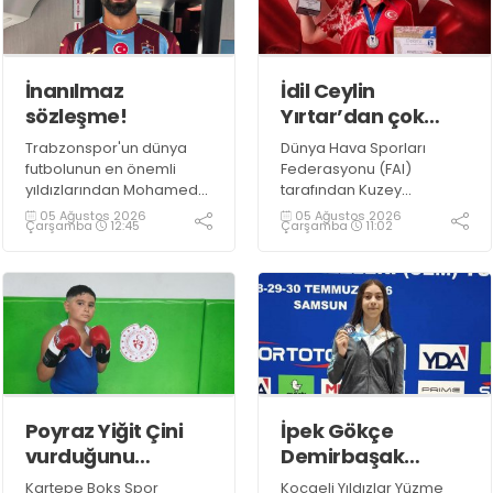
İnanılmaz
İdil Ceylin
sözleşme!
Yırtar’dan çok
büyük başarı
Trabzonspor'un dünya
Dünya Hava Sporları
futbolunun en önemli
Federasyonu (FAI)
yıldızlarından Mohamed
tarafından Kuzey
Salah ile anlaşmaya
Makedonya’nın Prilep
05 Ağustos 2026
05 Ağustos 2026
Çarşamba
12:45
Çarşamba
11:02
vardı.
kentinde düzenlenen
2026 F1A Dünya Gençler
Şampiyonası’nda ülkemizi
temsil eden millî
sporcumuz İdil Ceylin
YIRTAR, büyük bir başarıya
imza atarak Dünya ikincisi
oldu.
Poyraz Yiğit Çini
İpek Gökçe
vurduğunu
Demirbaşak
indiriyor!
gururumuz oldu!
Kartepe Boks Spor
Kocaeli Yıldızlar Yüzme