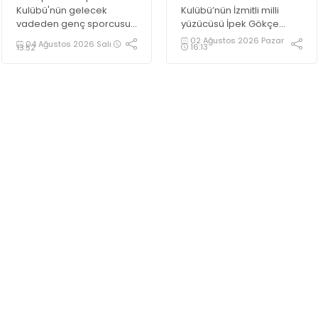
Kulübü'nün gelecek
Kulübü’nün İzmitli milli
vadeden genç sporcusu
yüzücüsü İpek Gökçe
Poyraz Yiğit Çini, 2027
Demirbaşak 14 yaşında
02 Ağustos 2026 Pazar
04 Ağustos 2026 Salı
16:13
13:52
Türkiye Boks Şampiyonası
olmasına rağmen müthiş
hedefi doğrultusunda
başarılara imza attı.
çalışmalarını aralıksız
sürdürüyor.