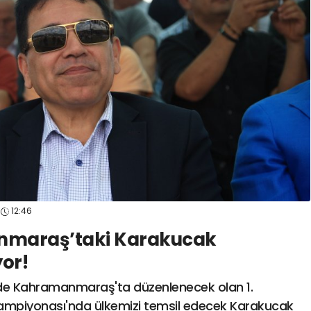
spor41
#
kocaelisporme
spor41
#
kocaelispo
12:46
nmaraş’taki Karakucak
yor!
nde Kahramanmaraş'ta düzenlenecek olan 1.
mpiyonası'nda ülkemizi temsil edecek Karakucak