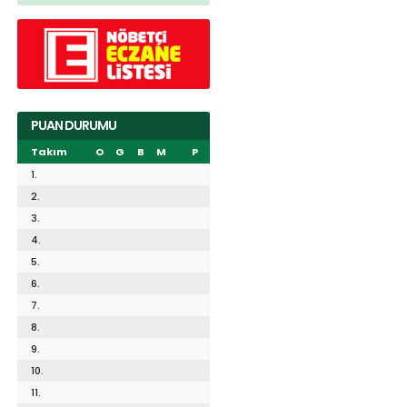
PUAN DURUMU
Takım
O
G
B
M
P
1.
2.
3.
4.
5.
6.
7.
8.
9.
10.
11.