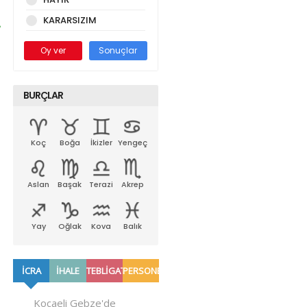
KARARSIZIM
Oy ver
Sonuçlar
BURÇLAR
Koç
Boğa
İkizler
Yengeç
Aslan
Başak
Terazi
Akrep
Yay
Oğlak
Kova
Balık