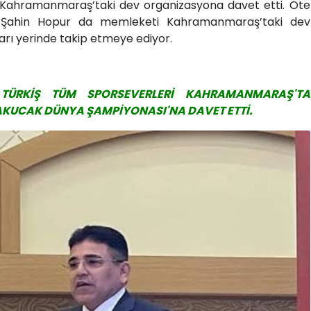
i Kahramanmaraş’taki dev organizasyona davet etti. Öte
 Şahin Hopur da memleketi Kahramanmaraş’taki dev
arı yerinde takip etmeye ediyor.
TÜRKİŞ TÜM SPORSEVERLERİ KAHRAMANMARAŞ'TA
AKUCAK DÜNYA ŞAMPİYONASI'NA DAVET ETTİ.