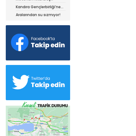
Kocaelispor forması ile
Kandıra Gençlerbirliği’ne
müthiş kanat!
Aralarından su sızmıyor!