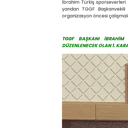
İbrahim Türkiş sporseverler
yandan TGGF Başkanvekili
organizasyon öncesi çalışmal
TGGF BAŞKANI İBRAHİM 
DÜZENLENECEK OLAN 1. KAR