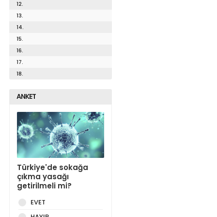
12.
13.
14.
15.
16.
17.
18.
ANKET
Türkiye'de sokağa
çıkma yasağı
getirilmeli mi?
EVET
HAYIR