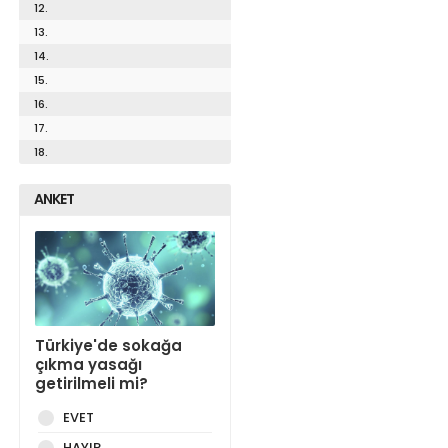
12.
13.
14.
15.
16.
17.
18.
ANKET
Türkiye'de sokağa
çıkma yasağı
getirilmeli mi?
EVET
HAYIR