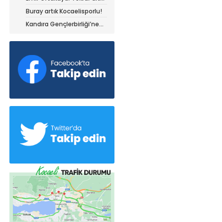
olduğum yerdeyim
Buray artık Kocaelisporlu!
Kandıra Gençlerbirliği’ne
müthiş kanat!