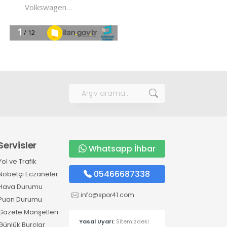
Servisler
Whatsapp İhbar
Yol ve Trafik
05466687338
Nöbetçi Eczaneler
Hava Durumu
info@spor41.com
Puan Durumu
Gazete Manşetleri
Yasal Uyarı:
Sitemizdeki
Günlük Burçlar