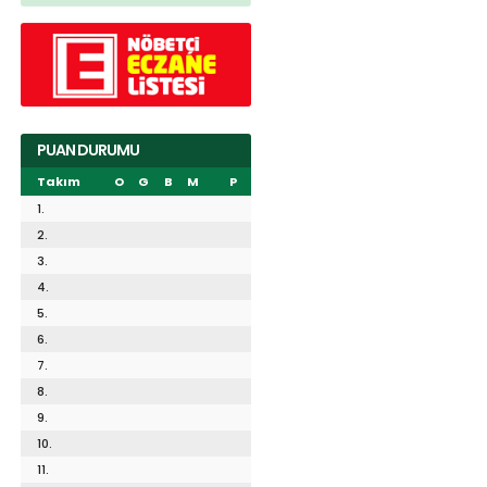
PUAN DURUMU
Takım
O
G
B
M
P
1.
2.
3.
4.
5.
6.
7.
8.
9.
10.
11.