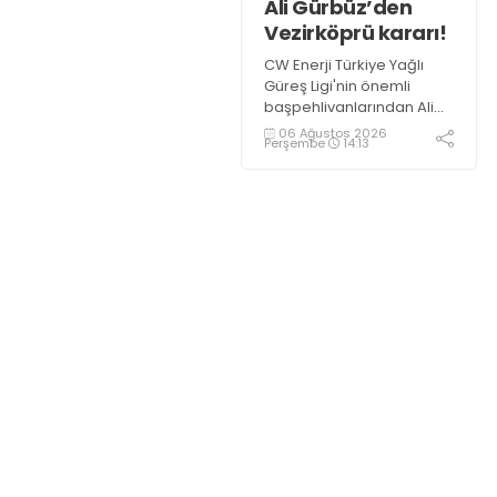
Ali Gürbüz’den
Vezirköprü kararı!
CW Enerji Türkiye Yağlı
Güreş Ligi'nin önemli
başpehlivanlarından Ali
Gürbüz, Samsun
06 Ağustos 2026
Perşembe
14:13
Vezirköprü'de
düzenlenecek Kunduz Lig
Güreşleri'nde er
meydanına çıkmayacak.