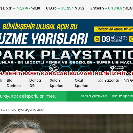
$ Dolar
47,6787
%0,18
€ Euro
55,1254
%0,32
£ Sterlin
64,3468
%0,38
Altın
$4.341,53
%2,40
Gümüş
97,48
%3,57
k
Bld.
Darıca
Salon
Okul
Yazarlar
G
Derince
GB.
Sporları
Sporları
ray, Kocaelisporluları mest etti
23:30
Onurcan Piri: Kocaeli Stadı’nın atmosferini biliyor
#
ata yetişken
#
buz sporlarıkocaelispor
#
Selçuk İnan
haberleri
#
göztepekocaelispor
#
Kocaelispor haberler
#
selçuk inankağıtspor
#
ibrahim
#
Yüksel Sarıçiçekskriniar
 Yasin dünya üçüncüsü!
ercinkocaelispor
#
hodri meydanFurkan
#
Kocaelispor
#
Fene
Akar
#
Ata YetişkenKocaelispor
Yalçın
#
Enes Çinemre
#
Smolcic
#
Kocaelispor haberleri
#
Serdar Topraktepeceng
#
seka park güreşlerime