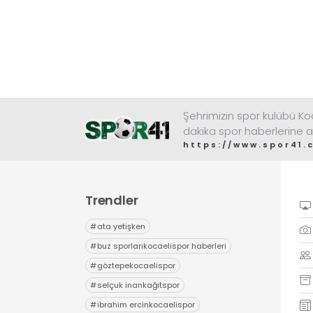
Şehrimizin spor kulübü K
dakika spor haberlerine a
https://www.spor41.
Trendler
#
ata yetişken
#
buz sporlarıkocaelispor haberleri
#
göztepekocaelispor
#
selçuk inankağıtspor
#
ibrahim ercinkocaelispor