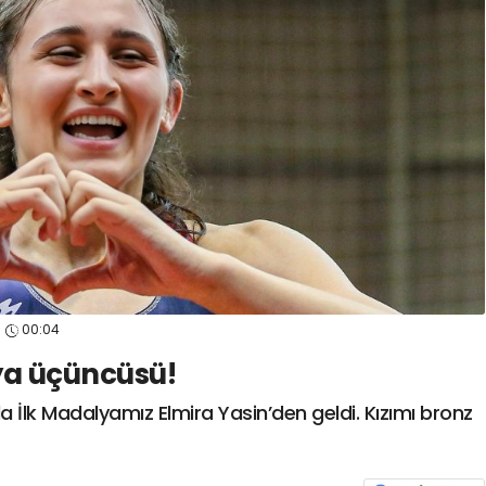
spor41
#
kocaelisporme
spor41
#
kocaelispo
00:04
ya üçüncüsü!
İlk Madalyamız Elmira Yasin’den geldi. Kızımı bronz