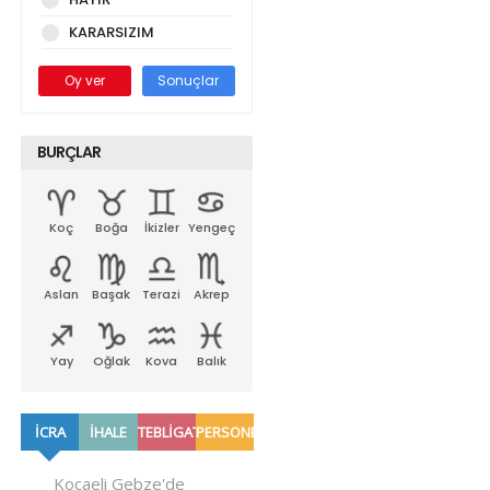
KARARSIZIM
Oy ver
Sonuçlar
BURÇLAR
Koç
Boğa
İkizler
Yengeç
Aslan
Başak
Terazi
Akrep
Yay
Oğlak
Kova
Balık