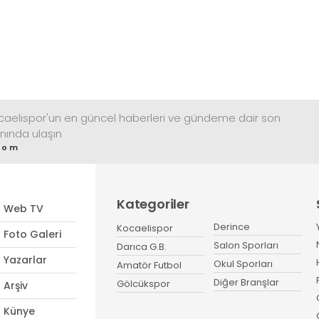
ocaelispor'un en güncel haberleri ve gündeme dair son
nında ulaşın
com
Kategoriler
Web TV
Derince
Kocaelispor
Foto Galeri
Salon Sporları
Darıca G.B.
Yazarlar
Okul Sporları
Amatör Futbol
Diğer Branşlar
Gölcükspor
Arşiv
Künye