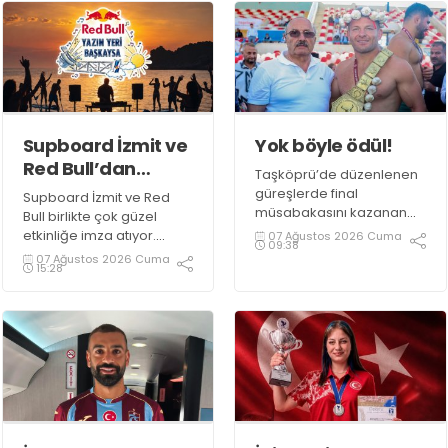
Supboard İzmit ve
Yok böyle ödül!
Red Bull’dan
Taşköprü’de düzenlenen
şahane etkinlik!
güreşlerde final
Supboard İzmit ve Red
müsabakasını kazanan
Bull birlikte çok güzel
İsmail Balaban altın
etkinliğe imza atıyor.
07 Ağustos 2026 Cuma
09:38
kemeri kazandı.
Etkinlik SUP etkinliğinin
07 Ağustos 2026 Cuma
15:28
Sarımsağı ile ünlü ilçeden
yanında, müziğin,
Balaban’a farklı bir ödül
doğanın ve enerjinin aynı
de takdim edildi.
yerde buluştuğu bir yaz
deneyimini de
buluşturuyor.