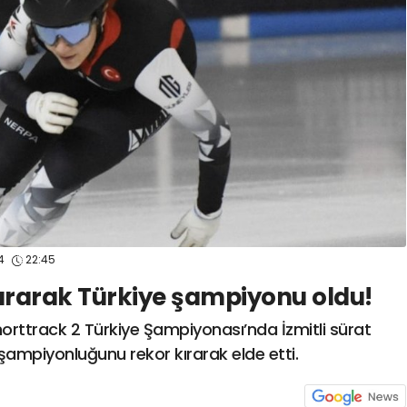
spor41
#
kocaelispo
24
22:45
kırarak Türkiye şampiyonu oldu!
ttrack 2 Türkiye Şampiyonası’nda İzmitli sürat
şampiyonluğunu rekor kırarak elde etti.