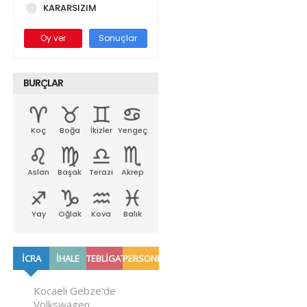
KARARSIZIM
Oy ver
Sonuçlar
BURÇLAR
Koç
Boğa
İkizler
Yengeç
Aslan
Başak
Terazi
Akrep
Yay
Oğlak
Kova
Balık