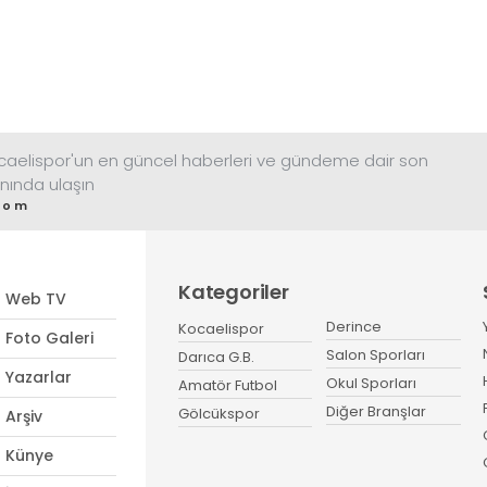
imza atarak Dünya ikincisi
oldu.
ocaelispor'un en güncel haberleri ve gündeme dair son
nında ulaşın
com
Kategoriler
Web TV
Derince
Kocaelispor
Foto Galeri
Salon Sporları
Darıca G.B.
Yazarlar
Okul Sporları
Amatör Futbol
Diğer Branşlar
Gölcükspor
Arşiv
Künye