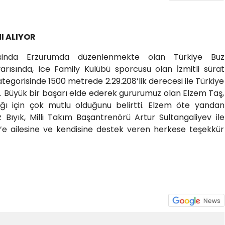
I ALIYOR
asinda Erzurumda düzenlenmekte olan Türkiye Buz
rısında, Ice Family Kulübü sporcusu olan İzmitli sürat
tegorisinde 1500 metrede 2.29.208’lik derecesi ile Türkiye
. Büyük bir başarı elde ederek gururumuz olan Elzem Taş,
ldığı için çok mutlu olduğunu belirtti. Elzem öte yandan
z Bıyık, Milli Takım Başantrenörü Artur Sultangaliyev ile
e ailesine ve kendisine destek veren herkese teşekkür