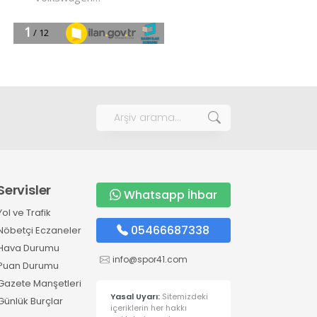
Servisler
Whatsapp İhbar
Yol ve Trafik
05466687338
Nöbetçi Eczaneler
Hava Durumu
info@spor41.com
Puan Durumu
Gazete Manşetleri
Yasal Uyarı:
Sitemizdeki
Günlük Burçlar
içeriklerin her hakkı