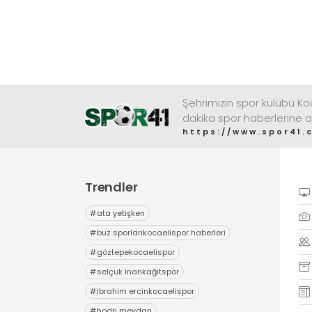
Şehrimizin spor kulübü K
dakika spor haberlerine a
https://www.spor41.
Trendler
#
ata yetişken
#
buz sporlarıkocaelispor haberleri
#
göztepekocaelispor
#
selçuk inankağıtspor
#
ibrahim ercinkocaelispor
#
hodri meydan