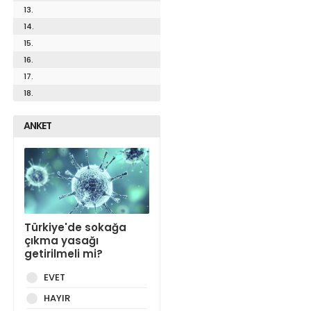
13.
14.
15.
16.
17.
18.
ANKET
Türkiye'de sokağa
çıkma yasağı
getirilmeli mi?
EVET
HAYIR