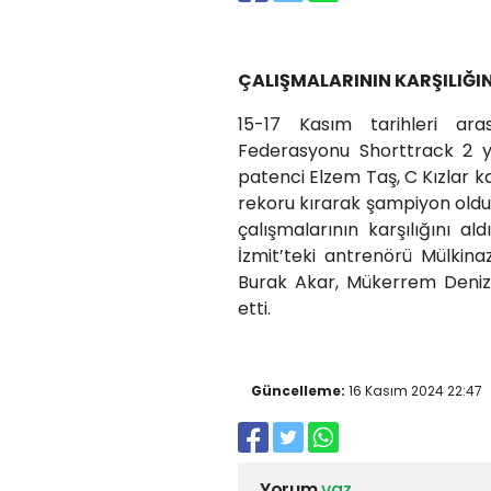
ÇALIŞMALARININ KARŞILIĞIN
15-17 Kasım tarihleri ar
Federasyonu Shorttrack 2 ya
patenci Elzem Taş, C Kızlar ka
rekoru kırarak şampiyon oldu
çalışmalarının karşılığını a
İzmit’teki antrenörü Mülkina
Burak Akar, Mükerrem Deniz’
etti.
Güncelleme:
16 Kasım 2024 22:47
Yorum
yaz