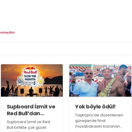
enmedim
Supboard İzmit ve
Yok böyle ödül!
Red Bull’dan
Taşköprü’de düzenlenen
şahane etkinlik!
güreşlerde final
Supboard İzmit ve Red
müsabakasını kazanan
Bull birlikte çok güzel
İsmail Balaban altın