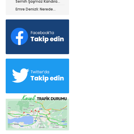
Semih Şaşmaz Kandıra
iz ile ayrıldı!
Gençlerbirliği’nde devam
Emre Denizli: Nerede
dedi!
olduğumuzu gördük