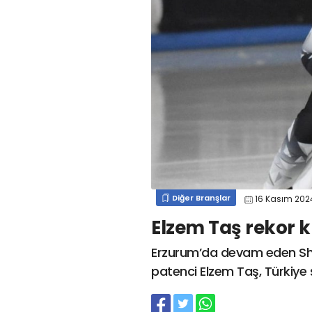
#
kocaelispor
#
gökhan
mert cengiz
#
engin koyun
#
fırat
değirmenci
gülspor41
#
kocaelispor
#
mert
cengiz
#
erdem övüç
#
gençlerbirliği
#
eleke
#
lua lua
#
barış alıcı
#
metin diyadinspor41
#
erdem övüç
#
kocaelispor
#
beykan şimşek
Diğer Branşlar
16 Kasım 20
Elzem Taş rekor 
Erzurum’da devam eden Shor
patenci Elzem Taş, Türkiye 