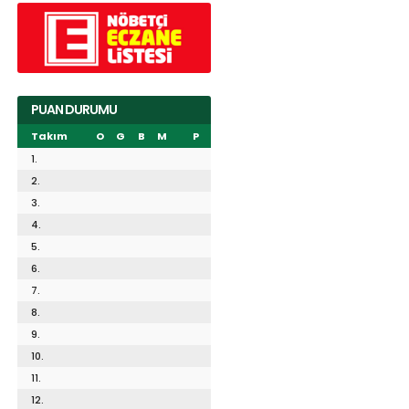
PUAN DURUMU
Takım
O
G
B
M
P
1.
2.
3.
4.
5.
6.
7.
8.
9.
10.
11.
12.