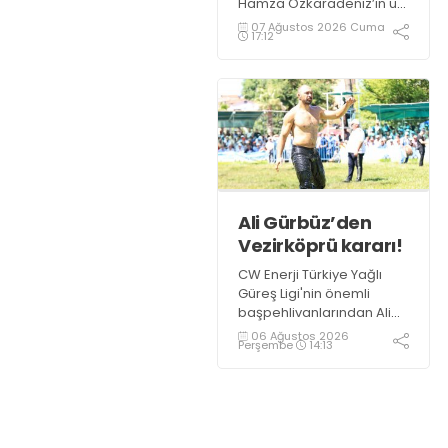
Hamza Özkaradeniz’in üst
üste hakem hataları
07 Ağustos 2026 Cuma
17:12
nedeni ile hakkının
yendiği belirtiliyor.
Ali Gürbüz’den
Vezirköprü kararı!
CW Enerji Türkiye Yağlı
Güreş Ligi'nin önemli
başpehlivanlarından Ali
Gürbüz, Samsun
06 Ağustos 2026
Perşembe
14:13
Vezirköprü'de
düzenlenecek Kunduz Lig
Güreşleri'nde er
meydanına çıkmayacak.