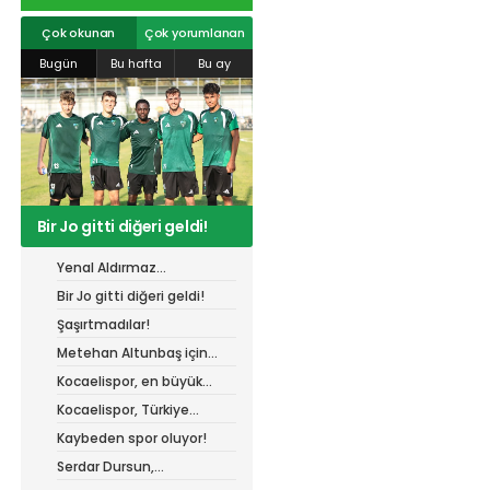
r
#
gökhan
mert cengiz
#
engin koyun
#
fırat
info@spor41.com
değirmenci
gülspor41
#
kocaelispor
#
mert
Çok okunan
Çok yorumlanan
cengiz
#
erdem övüç
#
gençlerbirliği
Bugün
Bu hafta
Bu ay
#
eleke
#
lua lua
#
barış alıcı
#
metin diyadinspor41
#
erdem övüç
#
kocaelispor
#
beykan şimşek
Bir Jo gitti diğeri geldi!
Yenal Aldırmaz
Kocaelispor’da!
Bir Jo gitti diğeri geldi!
Şaşırtmadılar!
Metehan Altunbaş için
resmi açıklama bekleniyor
Kocaelispor, en büyük
gücü taraftarı ile
Kocaelispor, Türkiye
buluşuyor!
Kupası'ndaki ilk maçını
Kaybeden spor oluyor!
hangi turda oynayacak?
Serdar Dursun,
Kocaelispor’dan 15 dikişlik