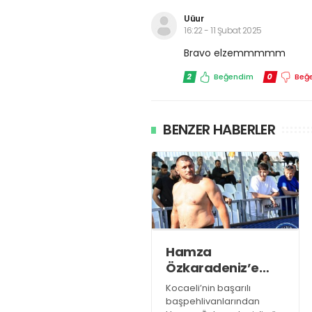
Uüur
16:22 - 11 Şubat 2025
Bravo elzemmmmm
2
Beğendim
0
Beğ
BENZER HABERLER
Hamza
Özkaradeniz’e
yapılan yanlışın
Kocaeli’nin başarılı
haddi hesabı yok!
başpehlivanlarından