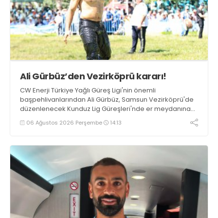
Ali Gürbüz’den Vezirköprü kararı!
CW Enerji Türkiye Yağlı Güreş Ligi'nin önemli
başpehlivanlarından Ali Gürbüz, Samsun Vezirköprü'de
düzenlenecek Kunduz Lig Güreşleri'nde er meydanına
çıkmayacak.
06 Ağustos 2026 Perşembe
14:13