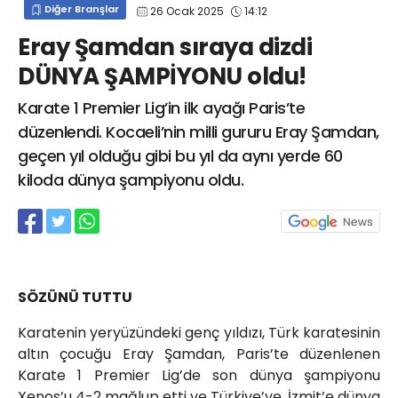
Diğer Branşlar
26 Ocak 2025
14:12
info@spor41.com
Eray Şamdan sıraya dizdi
DÜNYA ŞAMPİYONU oldu!
Karate 1 Premier Lig’in ilk ayağı Paris’te
düzenlendi. Kocaeli’nin milli gururu Eray Şamdan,
geçen yıl olduğu gibi bu yıl da aynı yerde 60
kiloda dünya şampiyonu oldu.
SÖZÜNÜ TUTTU
Karatenin yeryüzündeki genç yıldızı, Türk karatesinin
altın çocuğu Eray Şamdan, Paris’te düzenlenen
Karate 1 Premier Lig’de son dünya şampiyonu
Xenos’u 4-2 mağlup etti ve Türkiye’ye, İzmit’e dünya