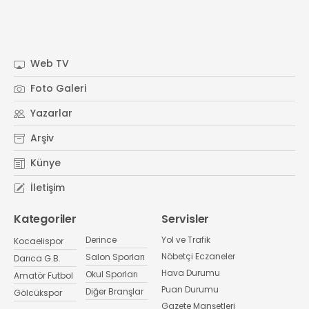
Web TV
Foto Galeri
Yazarlar
Arşiv
Künye
İletişim
Kategoriler
Servisler
Derince
Yol ve Trafik
Kocaelispor
Nöbetçi Eczaneler
Salon Sporları
Darıca G.B.
Hava Durumu
Okul Sporları
Amatör Futbol
Puan Durumu
Diğer Branşlar
Gölcükspor
Gazete Manşetleri