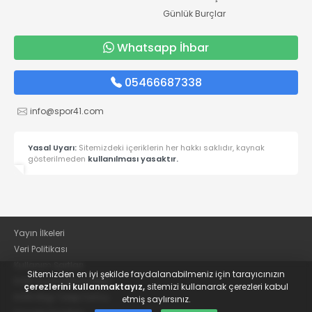
Günlük Burçlar
Whatsapp İhbar
05466687338
info@spor41.com
Yasal Uyarı:
Sitemizdeki içeriklerin her hakkı saklıdır, kaynak
gösterilmeden
kullanılması yasaktır.
Yayın İlkeleri
Veri Politikası
Kullanım Şartları
Sitemizden en iyi şekilde faydalanabilmeniz için tarayıcınızın
KVKK Aydınlatma Metni
çerezlerini kullanmaktayız,
sitemizi kullanarak çerezleri kabul
KVKK Bilgi Talep Formu
etmiş saylırsınız.