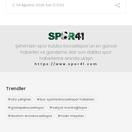
aralıksız sürdürüyor.
04 Ağustos 2026 Salı
13:52
Şehrimizin spor kulübü Kocaelispor'un en güncel
haberleri ve gündeme dair son dakika spor
haberlerine anında ulaşın
https://www.spor41.com
Trendler
#
ata yetişken
#
buz sporlarıkocaelispor haberleri
#
göztepekocaelispor
#
selçuk inankağıtspor
#
ibrahim ercinkocaelispor
#
hodri meydan