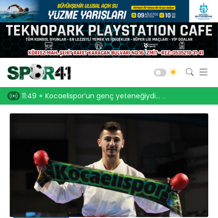
Kocaelispor
Amatör Futbol
Gölcük
iydi… Biga ile anlaştı
11:30
Filenin Sultanları, Fransa’yı devirdi! “3-1”
11:14
Bld. Derince
Darıca GB.
Salon Sporları
Okul Sporları
Web TV
Galeri
Yazarlar