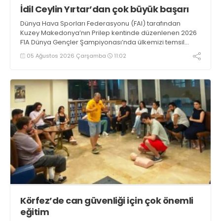
İdil Ceylin Yırtar’dan çok büyük başarı
Dünya Hava Sporları Federasyonu (FAI) tarafından
Kuzey Makedonya’nın Prilep kentinde düzenlenen 2026
F1A Dünya Gençler Şampiyonası’nda ülkemizi temsil
eden millî sporcumuz İdil Ceylin YIRTAR, büyük bir
05 Ağustos 2026 Çarşamba
11:02
başarıya imza atarak Dünya ikincisi oldu.
Körfez’de can güvenliği için çok önemli
eğitim