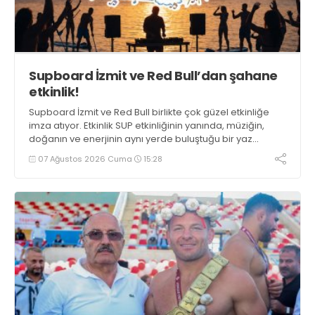
Supboard İzmit ve Red Bull’dan şahane
etkinlik!
Supboard İzmit ve Red Bull birlikte çok güzel etkinliğe
imza atıyor. Etkinlik SUP etkinliğinin yanında, müziğin,
doğanın ve enerjinin aynı yerde buluştuğu bir yaz
deneyimini de buluşturuyor.
07 Ağustos 2026 Cuma
15:28