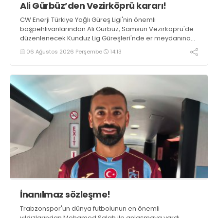
Ali Gürbüz’den Vezirköprü kararı!
CW Enerji Türkiye Yağlı Güreş Ligi'nin önemli
başpehlivanlarından Ali Gürbüz, Samsun Vezirköprü'de
düzenlenecek Kunduz Lig Güreşleri'nde er meydanına
çıkmayacak.
06 Ağustos 2026 Perşembe
14:13
İnanılmaz sözleşme!
Trabzonspor'un dünya futbolunun en önemli
yıldızlarından Mohamed Salah ile anlaşmaya vardı.