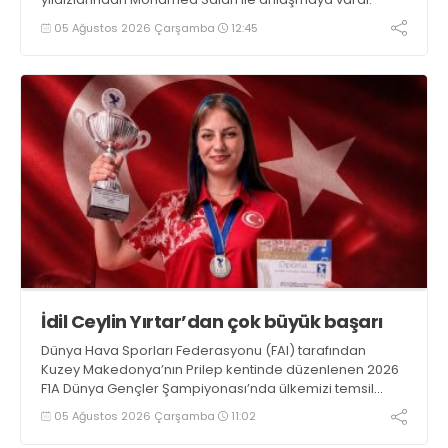
05 Ağustos 2026 Çarşamba
12:45
İdil Ceylin Yırtar’dan çok büyük başarı
Dünya Hava Sporları Federasyonu (FAI) tarafından
Kuzey Makedonya’nın Prilep kentinde düzenlenen 2026
F1A Dünya Gençler Şampiyonası’nda ülkemizi temsil
eden millî sporcumuz İdil Ceylin YIRTAR, büyük bir
05 Ağustos 2026 Çarşamba
11:02
başarıya imza atarak Dünya ikincisi oldu.