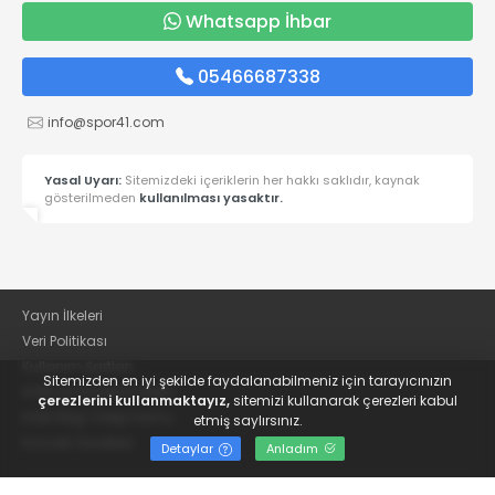
Whatsapp İhbar
05466687338
info@spor41.com
Yasal Uyarı:
Sitemizdeki içeriklerin her hakkı saklıdır, kaynak
gösterilmeden
kullanılması yasaktır.
Yayın İlkeleri
Veri Politikası
Kullanım Şartları
Sitemizden en iyi şekilde faydalanabilmeniz için tarayıcınızın
KVKK Aydınlatma Metni
çerezlerini kullanmaktayız,
sitemizi kullanarak çerezleri kabul
KVKK Bilgi Talep Formu
etmiş saylırsınız.
Kocaeli Gazetesi
Detaylar
Anladım