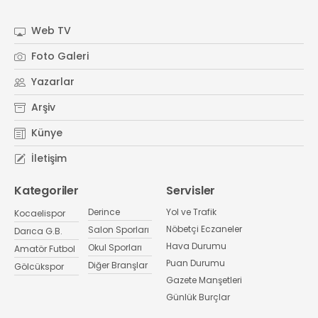
Web TV
Foto Galeri
Yazarlar
Arşiv
Künye
İletişim
Kategoriler
Servisler
Derince
Yol ve Trafik
Kocaelispor
Nöbetçi Eczaneler
Salon Sporları
Darıca G.B.
Hava Durumu
Okul Sporları
Amatör Futbol
Puan Durumu
Diğer Branşlar
Gölcükspor
Gazete Manşetleri
Günlük Burçlar