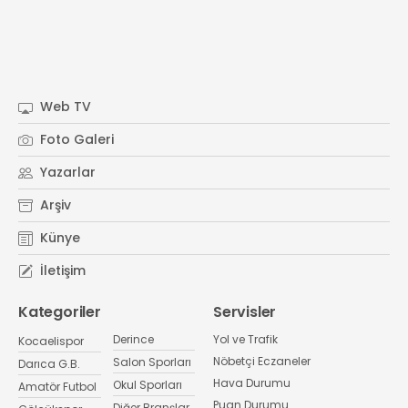
Web TV
Foto Galeri
Yazarlar
Arşiv
Künye
İletişim
Kategoriler
Servisler
Derince
Yol ve Trafik
Kocaelispor
Nöbetçi Eczaneler
Salon Sporları
Darıca G.B.
Hava Durumu
Okul Sporları
Amatör Futbol
Puan Durumu
Diğer Branşlar