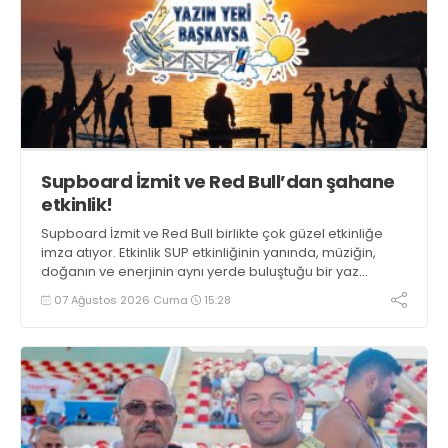
Supboard İzmit ve Red Bull’dan şahane
etkinlik!
Supboard İzmit ve Red Bull birlikte çok güzel etkinliğe
imza atıyor. Etkinlik SUP etkinliğinin yanında, müziğin,
doğanın ve enerjinin aynı yerde buluştuğu bir yaz
deneyimini de buluşturuyor.
07 Ağustos 2026 Cuma
15:28