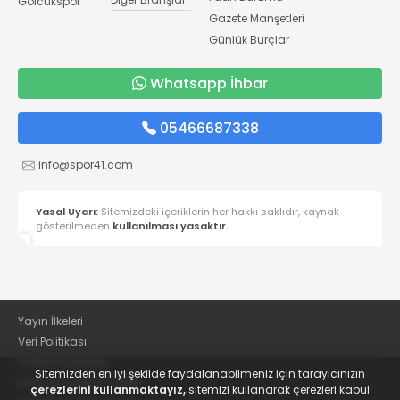
Gölcükspor
Gazete Manşetleri
Günlük Burçlar
Whatsapp İhbar
05466687338
info@spor41.com
Yasal Uyarı:
Sitemizdeki içeriklerin her hakkı saklıdır, kaynak
gösterilmeden
kullanılması yasaktır.
Yayın İlkeleri
Veri Politikası
Kullanım Şartları
Sitemizden en iyi şekilde faydalanabilmeniz için tarayıcınızın
KVKK Aydınlatma Metni
çerezlerini kullanmaktayız,
sitemizi kullanarak çerezleri kabul