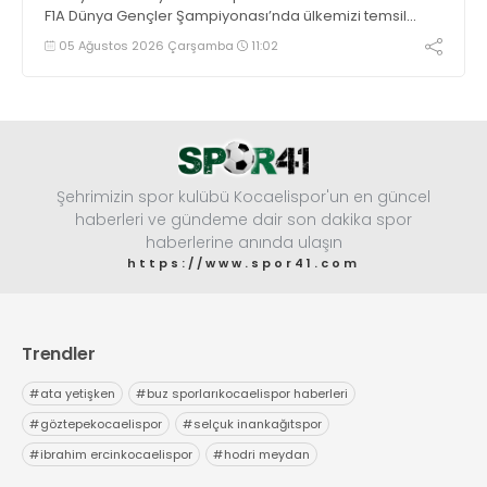
F1A Dünya Gençler Şampiyonası’nda ülkemizi temsil
eden millî sporcumuz İdil Ceylin YIRTAR, büyük bir
05 Ağustos 2026 Çarşamba
11:02
başarıya imza atarak Dünya ikincisi oldu.
Şehrimizin spor kulübü Kocaelispor'un en güncel
haberleri ve gündeme dair son dakika spor
haberlerine anında ulaşın
https://www.spor41.com
Trendler
#
ata yetişken
#
buz sporlarıkocaelispor haberleri
#
göztepekocaelispor
#
selçuk inankağıtspor
#
ibrahim ercinkocaelispor
#
hodri meydan