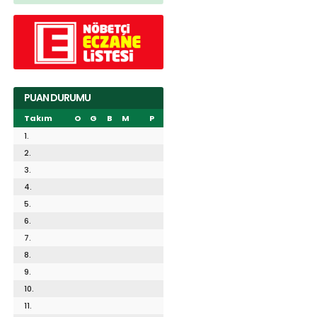
PUAN DURUMU
Takım
O
G
B
M
P
1.
2.
3.
4.
5.
6.
7.
8.
9.
10.
11.