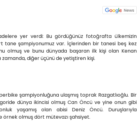
adelere yer verdi: Bu gördüğünüz fotoğrafta ülkemizin
rt tane şampiyonumuz var. İçlerinden bir tanesi beş kez
u olmuş ve bunu dünyada başaran ilk kişi olan Kenan
 zamanda, diğer üçünü de yetiştiren kişi.
Süperbike şampiyonluğuna ulaşmış toprak Razgatlıoğlu. Bir
egoride dünya ikincisi olmuş Can Öncü ve yine onun gibi
onluk yaşamış olan abisi Deniz Öncü. Duruşlarıyla
ne örnek olmuş dört mütevazı şahsiyet.