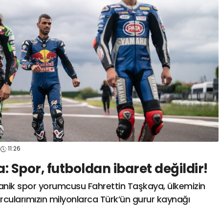
spor41
#
kocaelisporme
spor41
#
kocaelispo
11:26
: Spor, futboldan ibaret değildir!
anik spor yorumcusu Fahrettin Taşkaya, ülkemizin
rcularımızın milyonlarca Türk’ün gurur kaynağı