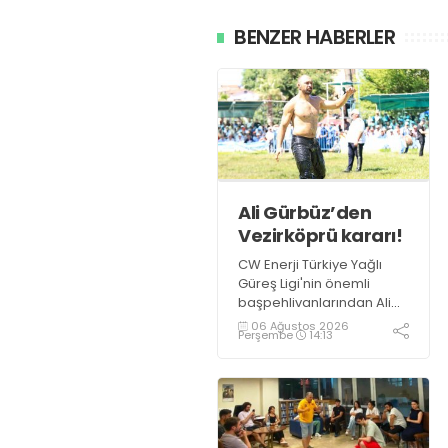
BENZER HABERLER
Ali Gürbüz’den
Vezirköprü kararı!
CW Enerji Türkiye Yağlı
Güreş Ligi'nin önemli
başpehlivanlarından Ali
Gürbüz, Samsun
06 Ağustos 2026
Perşembe
14:13
Vezirköprü'de
düzenlenecek Kunduz Lig
Güreşleri'nde er
meydanına çıkmayacak.