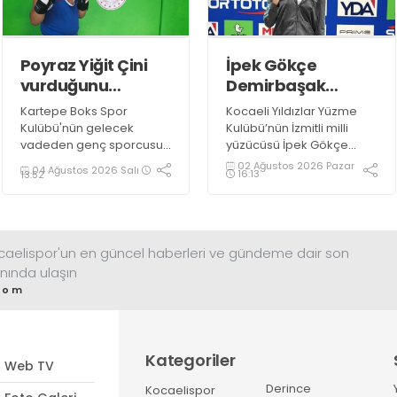
imza atarak Dünya ikincisi
oldu.
Poyraz Yiğit Çini
İpek Gökçe
vurduğunu
Demirbaşak
indiriyor!
gururumuz oldu!
Kartepe Boks Spor
Kocaeli Yıldızlar Yüzme
Kulübü'nün gelecek
Kulübü’nün İzmitli milli
vadeden genç sporcusu
yüzücüsü İpek Gökçe
Poyraz Yiğit Çini, 2027
Demirbaşak 14 yaşında
02 Ağustos 2026 Pazar
04 Ağustos 2026 Salı
16:13
13:52
Türkiye Boks Şampiyonası
olmasına rağmen müthiş
hedefi doğrultusunda
başarılara imza attı.
çalışmalarını aralıksız
sürdürüyor.
ocaelispor'un en güncel haberleri ve gündeme dair son
nında ulaşın
com
Kategoriler
Web TV
Derince
Kocaelispor