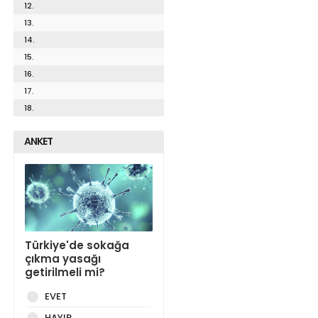
12.
13.
14.
15.
16.
17.
18.
ANKET
Türkiye'de sokağa
çıkma yasağı
getirilmeli mi?
EVET
HAYIR