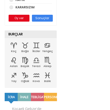
KARARSIZIM
Oy ver
Sonuçlar
BURÇLAR
Koç
Boğa
İkizler
Yengeç
Aslan
Başak
Terazi
Akrep
Yay
Oğlak
Kova
Balık