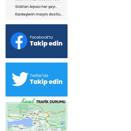
stratejisini paylaştı
Göktan Arpacı her şeyi
yaptı, ama?
Kardeşlerin maçını dostluk
kazandı