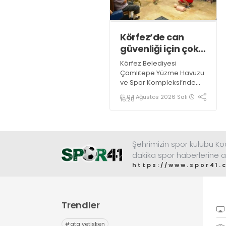
Körfez’de can
güvenliği için çok
önemli eğitim
Körfez Belediyesi
Çamlıtepe Yüzme Havuzu
ve Spor Kompleksi’nde
görev yapan antrenörler,
04 Ağustos 2026 Salı
16:26
"Bronz Cankurtaranlık
Eğitimi" alarak bilgi ve
belgelerini tazelediler.
Şehrimizin spor kulübü K
dakika spor haberlerine a
https://www.spor41.
Trendler
#
ata yetişken