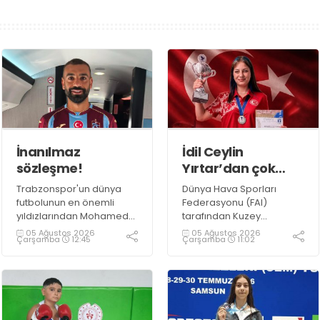
İnanılmaz
İdil Ceylin
sözleşme!
Yırtar’dan çok
büyük başarı
Trabzonspor'un dünya
Dünya Hava Sporları
futbolunun en önemli
Federasyonu (FAI)
yıldızlarından Mohamed
tarafından Kuzey
Salah ile anlaşmaya
Makedonya’nın Prilep
05 Ağustos 2026
05 Ağustos 2026
Çarşamba
12:45
Çarşamba
11:02
vardı.
kentinde düzenlenen
2026 F1A Dünya Gençler
Şampiyonası’nda ülkemizi
temsil eden millî
sporcumuz İdil Ceylin
YIRTAR, büyük bir başarıya