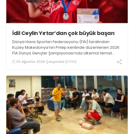
İdil Ceylin Yırtar’dan çok büyük başarı
Dünya Hava Sporları Federasyonu (FAI) tarafından
Kuzey Makedonya’nın Prilep kentinde düzenlenen 2026
F1A Dünya Gençler Şampiyonası’nda ülkemizi temsil
eden millî sporcumuz İdil Ceylin YIRTAR, büyük bir
05 Ağustos 2026 Çarşamba
11:02
başarıya imza atarak Dünya ikincisi oldu.