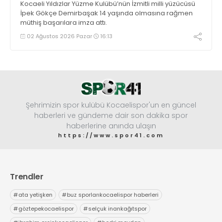
Kocaeli Yıldızlar Yüzme Kulübü’nün İzmitli milli yüzücüsü
İpek Gökçe Demirbaşak 14 yaşında olmasına rağmen
müthiş başarılara imza attı.
02 Ağustos 2026 Pazar
16:13
Şehrimizin spor kulübü Kocaelispor'un en güncel
haberleri ve gündeme dair son dakika spor
haberlerine anında ulaşın
https://www.spor41.com
Trendler
#
ata yetişken
#
buz sporlarıkocaelispor haberleri
#
göztepekocaelispor
#
selçuk inankağıtspor