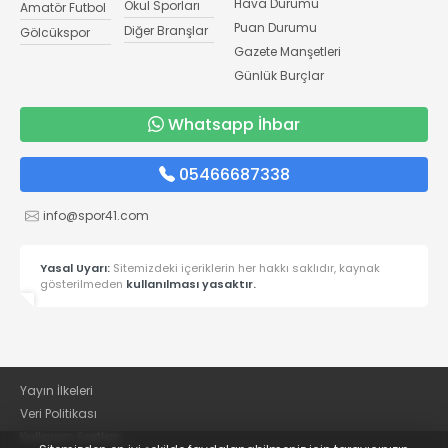
Hava Durumu
Okul Sporları
Amatör Futbol
Puan Durumu
Diğer Branşlar
Gölcükspor
Gazete Manşetleri
Günlük Burçlar
Whatsapp İhbar
05466687338
info@spor41.com
Yasal Uyarı:
Sitemizdeki içeriklerin her hakkı saklıdır, kaynak
gösterilmeden
kullanılması yasaktır.
Yayın İlkeleri
Veri Politikası
Kullanım Şartları