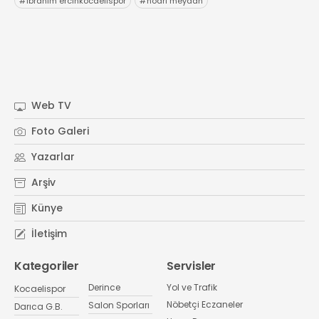
#
ibrahim ercinkocaelispor
#
hodri meydan
Web TV
Foto Galeri
Yazarlar
Arşiv
Künye
İletişim
Kategoriler
Servisler
Derince
Yol ve Trafik
Kocaelispor
Nöbetçi Eczaneler
Salon Sporları
Darıca G.B.