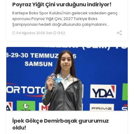
Poyraz Yiğit Çini vurduğunu indiriyor!
Kartepe Boks Spor Kulübü'nün gelecek vadeden genç
sporcusu Poyraz Yiğit Çini, 2027 Türkiye Boks
Şampiyonası hedefi doğrultusunda çalışmalarını
aralıksız sürdürüyor.
04 Ağustos 2026 Salı
13:52
İpek Gökçe Demirbaşak gururumuz
oldu!