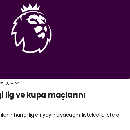
spor41
#
kocaelispo
025
14:56
 lig ve kupa maçlarını
rın hangi ligleri yayınlayacağını listeledik. İşte o