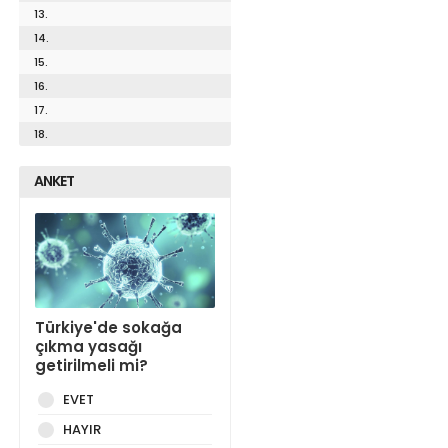
13.
14.
15.
16.
17.
18.
ANKET
Türkiye'de sokağa
çıkma yasağı
getirilmeli mi?
EVET
HAYIR