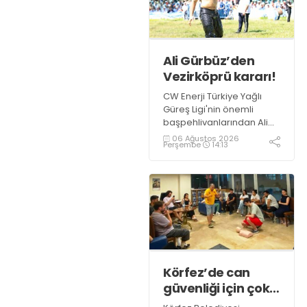
Ali Gürbüz’den
Vezirköprü kararı!
CW Enerji Türkiye Yağlı
Güreş Ligi'nin önemli
başpehlivanlarından Ali
Gürbüz, Samsun
06 Ağustos 2026
Perşembe
14:13
Vezirköprü'de
düzenlenecek Kunduz Lig
Güreşleri'nde er
meydanına çıkmayacak.
Körfez’de can
güvenliği için çok
önemli eğitim