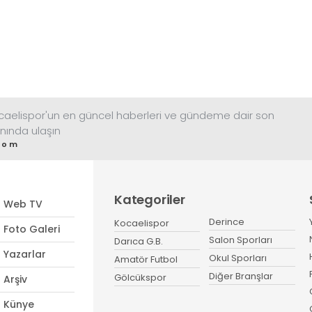
ocaelispor'un en güncel haberleri ve gündeme dair son
nında ulaşın
com
Kategoriler
Web TV
Derince
Kocaelispor
Foto Galeri
Salon Sporları
Darıca G.B.
Yazarlar
Okul Sporları
Amatör Futbol
Diğer Branşlar
Gölcükspor
Arşiv
Künye