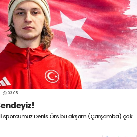
spor41
#
kocaelisporme
spor41
#
kocaelispo
6
03:05
Sendeyiz!
milli sporcumuz Denis Örs bu akşam (Çarşamba) çok