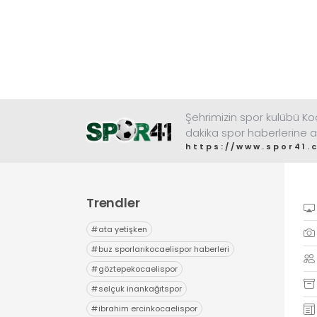
Şehrimizin spor kulübü K
dakika spor haberlerine a
https://www.spor41.
Trendler
#
ata yetişken
#
buz sporlarıkocaelispor haberleri
#
göztepekocaelispor
#
selçuk inankağıtspor
#
ibrahim ercinkocaelispor