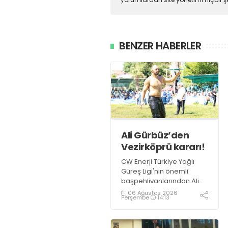
BENZER HABERLER
Ali Gürbüz’den
Vezirköprü kararı!
CW Enerji Türkiye Yağlı
Güreş Ligi'nin önemli
başpehlivanlarından Ali
Gürbüz, Samsun
06 Ağustos 2026
Perşembe
14:13
Vezirköprü'de
düzenlenecek Kunduz Lig
Güreşleri'nde er