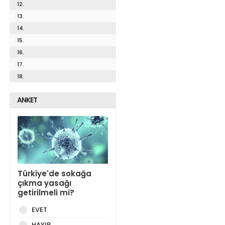
12.
13.
14.
15.
16.
17.
18.
ANKET
Türkiye'de sokağa
çıkma yasağı
getirilmeli mi?
EVET
HAYIR