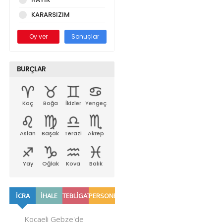
KARARSIZIM
Oy ver
Sonuçlar
BURÇLAR
Koç
Boğa
İkizler
Yengeç
Aslan
Başak
Terazi
Akrep
Yay
Oğlak
Kova
Balık