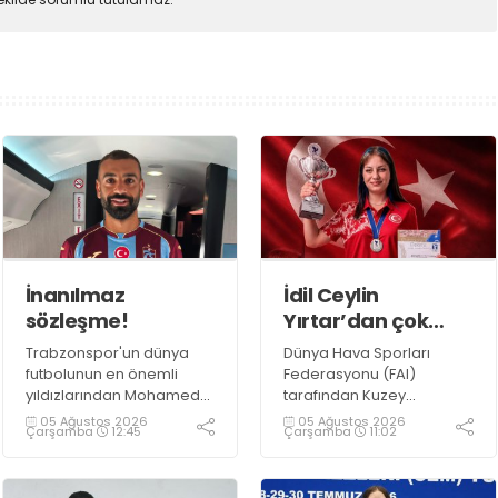
İnanılmaz
İdil Ceylin
sözleşme!
Yırtar’dan çok
büyük başarı
Trabzonspor'un dünya
Dünya Hava Sporları
futbolunun en önemli
Federasyonu (FAI)
yıldızlarından Mohamed
tarafından Kuzey
Salah ile anlaşmaya
Makedonya’nın Prilep
05 Ağustos 2026
05 Ağustos 2026
Çarşamba
12:45
Çarşamba
11:02
vardı.
kentinde düzenlenen
2026 F1A Dünya Gençler
Şampiyonası’nda ülkemizi