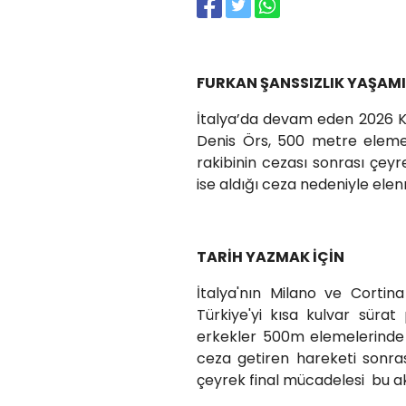
FURKAN ŞANSSIZLIK YAŞAMI
İtalya’da devam eden 2026 Kış
Denis Örs, 500 metre eleme
rakibinin cezası sonrası çey
ise aldığı ceza nedeniyle elenm
TARİH YAZMAK İÇİN
İtalya'nın Milano ve Cortin
Türkiye'yi kısa kulvar süra
erkekler 500m elemelerinde s
ceza getiren hareketi sonra
çeyrek final mücadelesi bu a