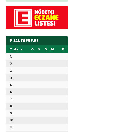
PUAN DURUMU
Takım
O
G
B
M
P
1.
2.
3.
4.
5.
6.
7.
8.
9.
10.
11.