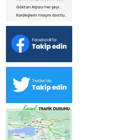
stratejisini paylaştı
Göktan Arpacı her şeyi
yaptı, ama?
Kardeşlerin maçını dostluk
kazandı