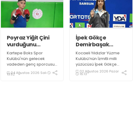
temsil eden millî
sporcumuz İdil Ceylin
YIRTAR, büyük bir başarıya
imza atarak Dünya ikincisi
oldu.
Poyraz Yiğit Çini
İpek Gökçe
vurduğunu
Demirbaşak
indiriyor!
gururumuz oldu!
Kartepe Boks Spor
Kocaeli Yıldızlar Yüzme
Kulübü'nün gelecek
Kulübü’nün İzmitli milli
vadeden genç sporcusu
yüzücüsü İpek Gökçe
Poyraz Yiğit Çini, 2027
Demirbaşak 14 yaşında
02 Ağustos 2026 Pazar
04 Ağustos 2026 Salı
16:13
13:52
Türkiye Boks Şampiyonası
olmasına rağmen müthiş
hedefi doğrultusunda
başarılara imza attı.
çalışmalarını aralıksız
sürdürüyor.