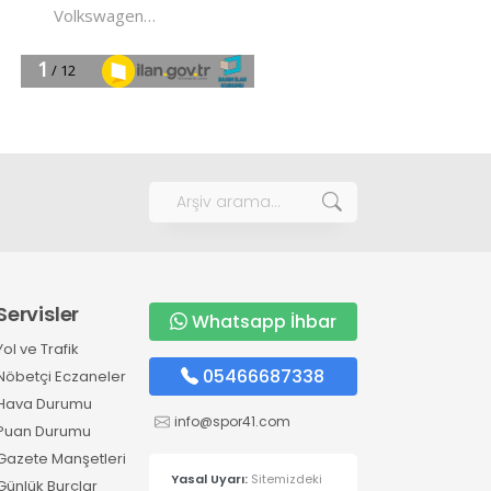
Servisler
Whatsapp İhbar
Yol ve Trafik
05466687338
Nöbetçi Eczaneler
Hava Durumu
info@spor41.com
Puan Durumu
Gazete Manşetleri
Yasal Uyarı:
Sitemizdeki
Günlük Burçlar