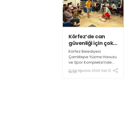
meydanına çıkmayacak.
Körfez’de can
güvenliği için çok
önemli eğitim
Körfez Belediyesi
Çamlıtepe Yüzme Havuzu
ve Spor Kompleksi’nde
görev yapan antrenörler,
04 Ağustos 2026 Salı
16:26
"Bronz Cankurtaranlık
Eğitimi" alarak bilgi ve
belgelerini tazelediler.