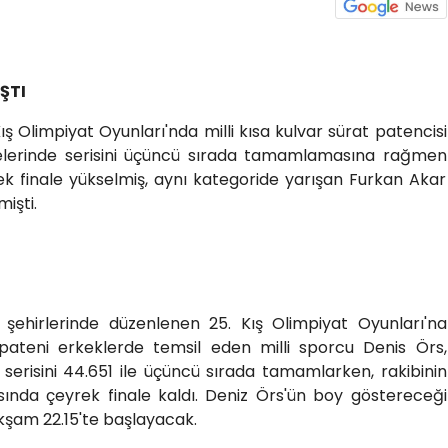
ŞTI
 Olimpiyat Oyunları'nda milli kısa kulvar sürat patencisi
lerinde serisini üçüncü sırada tamamlamasına rağmen
rek finale yükselmiş, aynı kategoride yarışan Furkan Akar
işti.
a şehirlerinde düzenlenen 25. Kış Olimpiyat Oyunları'na
t pateni erkeklerde temsil eden milli sporcu Denis Örs,
erisini 44.651 ile üçüncü sırada tamamlarken, rakibinin
sında çeyrek finale kaldı. Deniz Örs'ün boy göstereceği
kşam 22.15'te başlayacak.