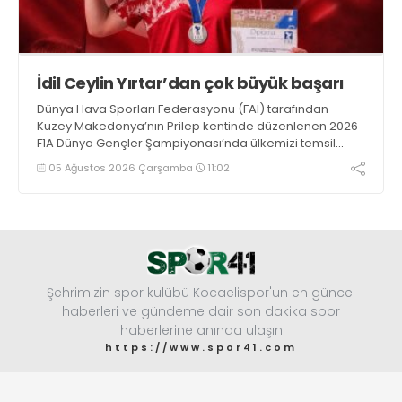
İdil Ceylin Yırtar’dan çok büyük başarı
Dünya Hava Sporları Federasyonu (FAI) tarafından
Kuzey Makedonya’nın Prilep kentinde düzenlenen 2026
F1A Dünya Gençler Şampiyonası’nda ülkemizi temsil
eden millî sporcumuz İdil Ceylin YIRTAR, büyük bir
05 Ağustos 2026 Çarşamba
11:02
başarıya imza atarak Dünya ikincisi oldu.
Şehrimizin spor kulübü Kocaelispor'un en güncel
haberleri ve gündeme dair son dakika spor
haberlerine anında ulaşın
https://www.spor41.com