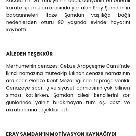
Kocaeli’nin ve Türkiye’nin değil, dünyanın en önemli
karate sporcuları arasında yer alan Eray Şamdan’ın
babaanneleri İfaze Şamdan yaşlılığa bağlı
nedenlerden ötürü 90 yaşında evinde hayatını
kaybetti.
AİLEDEN TEŞEKKÜR
Merhumenin cenazesi Gebze Arapçeşme Camii’nde
ikindi namazına müteakip kılınan cenaze namazının
ardından Gebze Kent Mezarlığı’nda toprağa verildi.
Cenazeye spor, iş ve siyaset camiasının çok bilinen
siması katılırken, Şamdan ailesi kendilerini zor
günlerinde yalnız bırakmayan tüm eş, dost ve
akrabalarına teşekkür etti.
ERAY ŞAMDAN’IN MOTİVASYON KAYNAĞIYDI