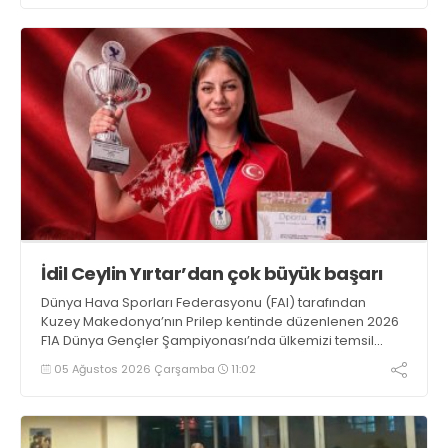
İdil Ceylin Yırtar’dan çok büyük başarı
Dünya Hava Sporları Federasyonu (FAI) tarafından
Kuzey Makedonya’nın Prilep kentinde düzenlenen 2026
F1A Dünya Gençler Şampiyonası’nda ülkemizi temsil
eden millî sporcumuz İdil Ceylin YIRTAR, büyük bir
05 Ağustos 2026 Çarşamba
11:02
başarıya imza atarak Dünya ikincisi oldu.