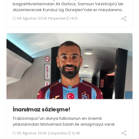
başpehlivanlarından Ali Gürbüz, Samsun Vezirköprü'de
düzenlenecek Kunduz Lig Güreşleri'nde er meydanına
çıkmayacak.
06 Ağustos 2026 Perşembe
14:13
İnanılmaz sözleşme!
Trabzonspor'un dünya futbolunun en önemli
yıldızlarından Mohamed Salah ile anlaşmaya vardı.
05 Ağustos 2026 Çarşamba
12:45