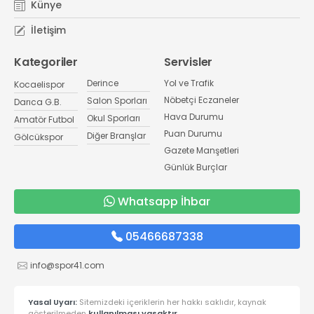
Künye
İletişim
Kategoriler
Servisler
Derince
Yol ve Trafik
Kocaelispor
Nöbetçi Eczaneler
Salon Sporları
Darıca G.B.
Hava Durumu
Okul Sporları
Amatör Futbol
Puan Durumu
Diğer Branşlar
Gölcükspor
Gazete Manşetleri
Günlük Burçlar
Whatsapp İhbar
05466687338
info@spor41.com
Yasal Uyarı:
Sitemizdeki içeriklerin her hakkı saklıdır, kaynak
gösterilmeden
kullanılması yasaktır.