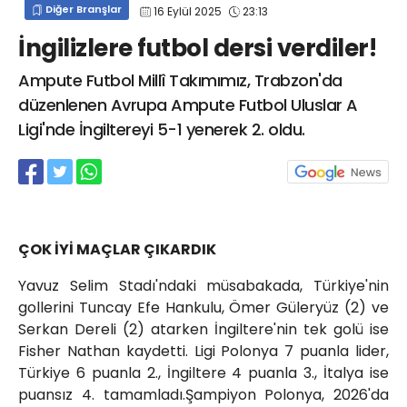
Diğer Branşlar
16 Eylül 2025
23:13
info@spor41.com
İngilizlere futbol dersi verdiler!
Ampute Futbol Millî Takımımız, Trabzon'da
düzenlenen Avrupa Ampute Futbol Uluslar A
Ligi'nde İngiltereyi 5-1 yenerek 2. oldu.
ÇOK İYİ MAÇLAR ÇIKARDIK
Yavuz Selim Stadı'ndaki müsabakada, Türkiye'nin
gollerini Tuncay Efe Hankulu, Ömer Güleryüz (2) ve
Serkan Dereli (2) atarken İngiltere'nin tek golü ise
Fisher Nathan kaydetti. Ligi Polonya 7 puanla lider,
Türkiye 6 puanla 2., İngiltere 4 puanla 3., İtalya ise
puansız 4. tamamladı.Şampiyon Polonya, 2026'da