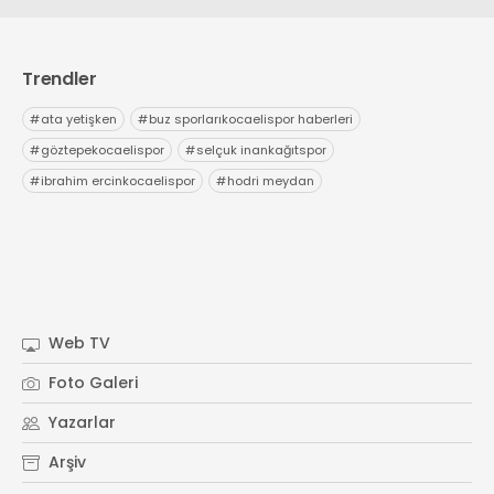
Trendler
#
ata yetişken
#
buz sporlarıkocaelispor haberleri
#
göztepekocaelispor
#
selçuk inankağıtspor
#
ibrahim ercinkocaelispor
#
hodri meydan
Web TV
Foto Galeri
Yazarlar
Arşiv