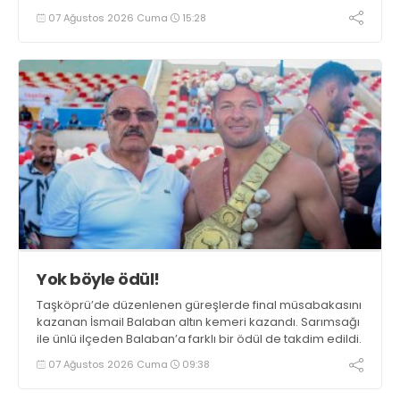
deneyimini de buluşturuyor.
07 Ağustos 2026 Cuma
15:28
Yok böyle ödül!
Taşköprü’de düzenlenen güreşlerde final müsabakasını
kazanan İsmail Balaban altın kemeri kazandı. Sarımsağı
ile ünlü ilçeden Balaban’a farklı bir ödül de takdim edildi.
07 Ağustos 2026 Cuma
09:38