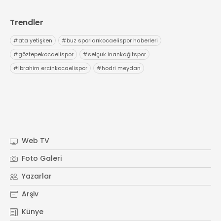
Trendler
#
ata yetişken
#
buz sporlarıkocaelispor haberleri
#
göztepekocaelispor
#
selçuk inankağıtspor
#
ibrahim ercinkocaelispor
#
hodri meydan
Web TV
Foto Galeri
Yazarlar
Arşiv
Künye