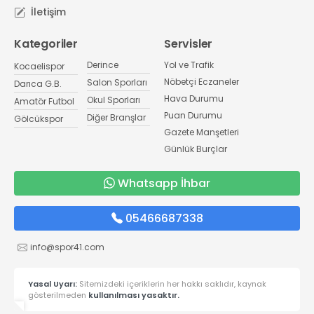
İletişim
Kategoriler
Servisler
Derince
Yol ve Trafik
Kocaelispor
Nöbetçi Eczaneler
Salon Sporları
Darıca G.B.
Hava Durumu
Okul Sporları
Amatör Futbol
Puan Durumu
Diğer Branşlar
Gölcükspor
Gazete Manşetleri
Günlük Burçlar
Whatsapp İhbar
05466687338
info@spor41.com
Yasal Uyarı:
Sitemizdeki içeriklerin her hakkı saklıdır, kaynak
gösterilmeden
kullanılması yasaktır.