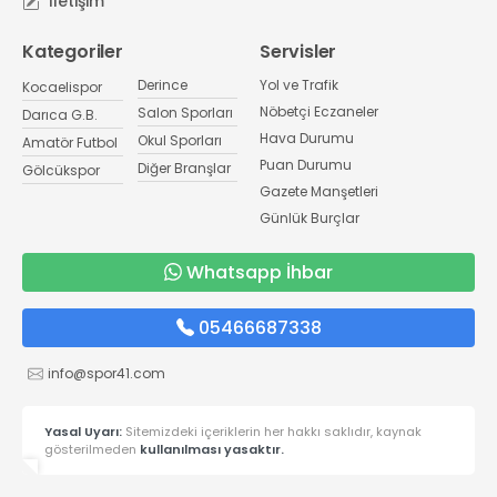
İletişim
Kategoriler
Servisler
Derince
Yol ve Trafik
Kocaelispor
Nöbetçi Eczaneler
Salon Sporları
Darıca G.B.
Hava Durumu
Okul Sporları
Amatör Futbol
Puan Durumu
Diğer Branşlar
Gölcükspor
Gazete Manşetleri
Günlük Burçlar
Whatsapp İhbar
05466687338
info@spor41.com
Yasal Uyarı:
Sitemizdeki içeriklerin her hakkı saklıdır, kaynak
gösterilmeden
kullanılması yasaktır.