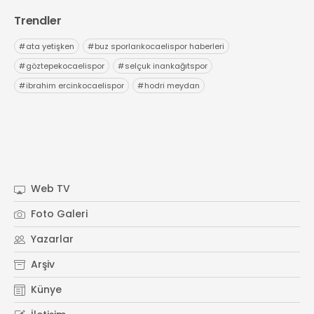
Trendler
#
ata yetişken
#
buz sporlarıkocaelispor haberleri
#
göztepekocaelispor
#
selçuk inankağıtspor
#
ibrahim ercinkocaelispor
#
hodri meydan
Web TV
Foto Galeri
Yazarlar
Arşiv
Künye