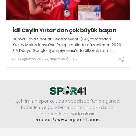
İdil Ceylin Yırtar’dan çok büyük başarı
Dünya Hava Sporları Federasyonu (FAI) tarafından
Kuzey Makedonya’nın Prilep kentinde düzenlenen 2026
F1A Dünya Gençler Şampiyonası’nda ülkemizi temsil
eden millî sporcumuz İdil Ceylin YIRTAR, büyük bir
05 Ağustos 2026 Çarşamba
11:02
başarıya imza atarak Dünya ikincisi oldu.
Şehrimizin spor kulübü Kocaelispor'un en güncel
haberleri ve gündeme dair son dakika spor
haberlerine anında ulaşın
https://www.spor41.com