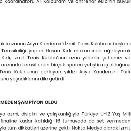
 Koordinatörü Ali Kolburan’ı ve antrenör ekibinin büyük
hak kazanan Asya Kandemir’i İzmit Tenis Kulübü asbaşkanı
 Temsilciliği yapan Hasan Kırlı makamında ağırlayarak
Kırlı, İzmit Tenis Kulübü’nün uzun yıllardır şehrimizi ve
sı arenada temsil eden birçok sporcu yetiştirmiş olduğunu
nis Kulübünün parlayan yıldızı Asya Kandemir’i Türk
u yaşadıklarını dile getirdi.
RMEDEN ŞAMPİYON OLDU
ya azmi, disiplini ve çalışkanlığıyla Türkiye U-12 Yaş Milli
inaline kadar katıldığı 16 turnuvada da set vermeden
la tüm dikkatleri üzerine çekti. Nokta Medya olarak İzmit