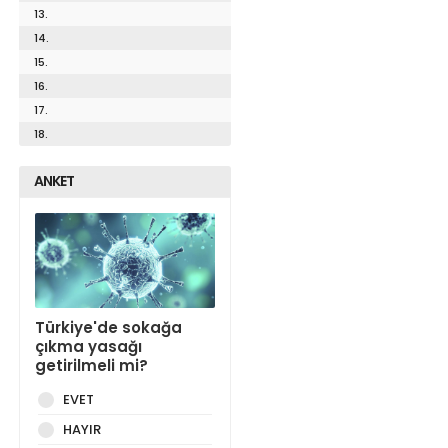
13.
14.
15.
16.
17.
18.
ANKET
Türkiye'de sokağa
çıkma yasağı
getirilmeli mi?
EVET
HAYIR