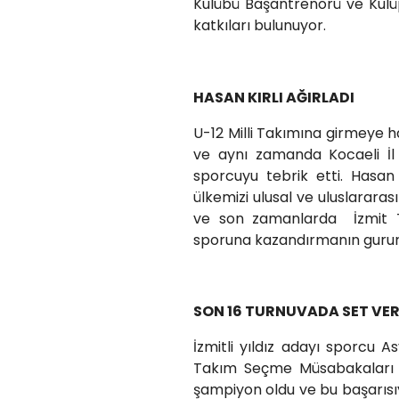
Kulübü Başantrenörü ve Kulüp
katkıları bulunuyor.
HASAN KIRLI AĞIRLADI
U-12 Milli Takımına girmeye 
ve aynı zamanda Kocaeli İl
sporcuyu tebrik etti. Hasan 
ülkemizi ulusal ve uluslarara
ve son zamanlarda İzmit Te
sporuna kazandırmanın gururun
SON 16 TURNUVADA SET VE
İzmitli yıldız adayı sporcu As
Takım Seçme Müsabakaları f
şampiyon oldu ve bu başarısıy