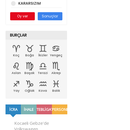
KARARSIZIM
Oy ver
Sonuçlar
BURÇLAR
Koç
Boğa
İkizler
Yengeç
Aslan
Başak
Terazi
Akrep
Yay
Oğlak
Kova
Balık