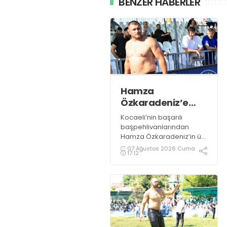
BENZER HABERLER
Hamza
Özkaradeniz’e
yapılan yanlışın
Kocaeli’nin başarılı
haddi hesabı yok!
başpehlivanlarından
Hamza Özkaradeniz’in üst
üste hakem hataları
07 Ağustos 2026 Cuma
17:12
nedeni ile hakkının
yendiği belirtiliyor.