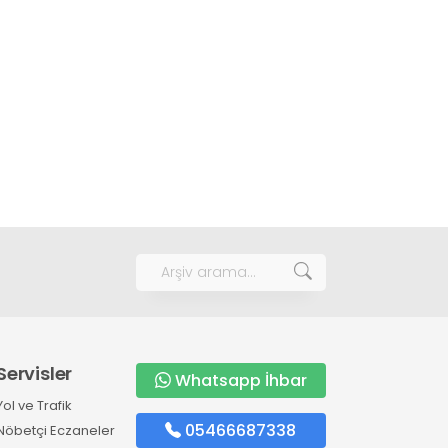
Servisler
Whatsapp İhbar
Yol ve Trafik
05466687338
Nöbetçi Eczaneler