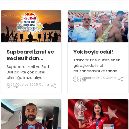
Supboard İzmit ve
Yok böyle ödül!
Red Bull’dan
Taşköprü’de düzenlenen
şahane etkinlik!
güreşlerde final
Supboard İzmit ve Red
müsabakasını kazanan
Bull birlikte çok güzel
İsmail Balaban altın
etkinliğe imza atıyor.
07 Ağustos 2026 Cuma
09:38
kemeri kazandı.
Etkinlik SUP etkinliğinin
07 Ağustos 2026 Cuma
15:28
Sarımsağı ile ünlü ilçeden
yanında, müziğin,
Balaban’a farklı bir ödül
doğanın ve enerjinin aynı
de takdim edildi.
yerde buluştuğu bir yaz
deneyimini de
buluşturuyor.