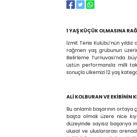
1 YAŞ KÜÇÜK OLMASINA RA
İzmit Tenis Kulübü’nün yıldı
rağmen yaş grubunun üzerind
Belirleme Turnuvası’nda büy
üstün performansla milli ta
sonuçla ülkemizi 12 yaş kateg
ALİ KOLBURAN VE EKİBİNİN K
Bu anlamlı başarının ortaya 
başta olmak üzere nice kıym
düzeyinde sayısız başarıya i
ulusal ve uluslararası arena