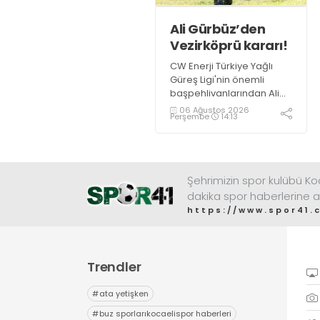
Ali Gürbüz’den
Vezirköprü kararı!
CW Enerji Türkiye Yağlı
Güreş Ligi'nin önemli
başpehlivanlarından Ali
Gürbüz, Samsun
06 Ağustos 2026
Perşembe
14:13
Vezirköprü'de
düzenlenecek Kunduz Lig
Güreşleri'nde er
meydanına çıkmayacak.
Şehrimizin spor kulübü K
dakika spor haberlerine a
https://www.spor41.
Trendler
#
ata yetişken
#
buz sporlarıkocaelispor haberleri