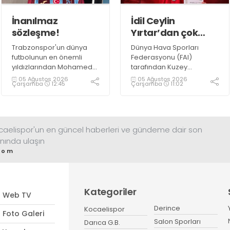
İnanılmaz
İdil Ceylin
sözleşme!
Yırtar’dan çok
büyük başarı
Trabzonspor'un dünya
Dünya Hava Sporları
futbolunun en önemli
Federasyonu (FAI)
yıldızlarından Mohamed
tarafından Kuzey
Salah ile anlaşmaya
Makedonya’nın Prilep
05 Ağustos 2026
05 Ağustos 2026
Çarşamba
12:45
Çarşamba
11:02
vardı.
kentinde düzenlenen
2026 F1A Dünya Gençler
Şampiyonası’nda ülkemizi
temsil eden millî
sporcumuz İdil Ceylin
ocaelispor'un en güncel haberleri ve gündeme dair son
YIRTAR, büyük bir başarıya
nında ulaşın
imza atarak Dünya ikincisi
com
oldu.
Kategoriler
Web TV
Derince
Kocaelispor
Foto Galeri
Salon Sporları
Darıca G.B.