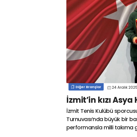
#
kocaelispor
#
gökhan
mert cengiz
#
engin koyun
#
fırat
değirmenci
gülspor41
#
kocaelispor
#
mert
cengiz
#
erdem övüç
#
gençlerbirliği
#
eleke
#
lua lua
#
barış alıcı
#
metin diyadinspor41
#
erdem övüç
#
kocaelispor
#
beykan şimşek
Diğer Branşlar
24 Aralık 202
İzmit’in kızı Asy
İzmit Tenis Kulübü sporcusu
Turnuvası’nda büyük bir baş
performansla milli takıma 