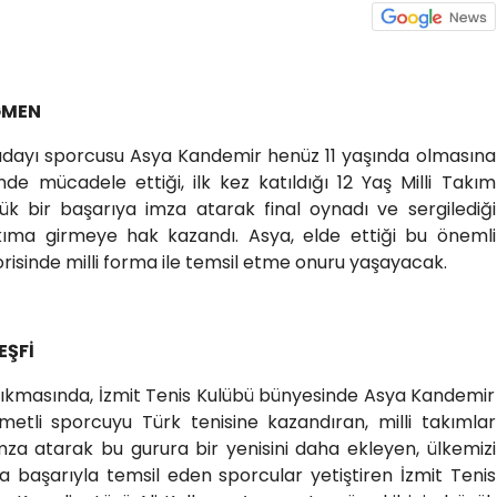
ĞMEN
z adayı sporcusu Asya Kandemir henüz 11 yaşında olmasına
e mücadele ettiği, ilk kez katıldığı 12 Yaş Milli Takım
ük bir başarıya imza atarak final oynadı ve sergilediği
kıma girmeye hak kazandı. Asya, elde ettiği bu önemli
orisinde milli forma ile temsil etme onuru yaşayacak.
EŞFİ
çıkmasında, İzmit Tenis Kulübü bünyesinde Asya Kandemir
etli sporcuyu Türk tenisine kazandıran, milli takımlar
mza atarak bu gurura bir yenisini daha ekleyen, ülkemizi
da başarıyla temsil eden sporcular yetiştiren İzmit Tenis