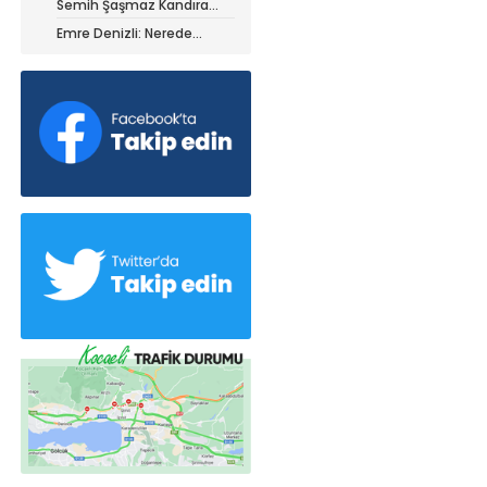
Semih Şaşmaz Kandıra
iz ile ayrıldı!
Gençlerbirliği’nde devam
Emre Denizli: Nerede
dedi!
olduğumuzu gördük