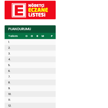
PUAN DURUMU
Takım
O
G
B
M
P
1.
2.
3.
4.
5.
6.
7.
8.
9.
10.
11.
12.