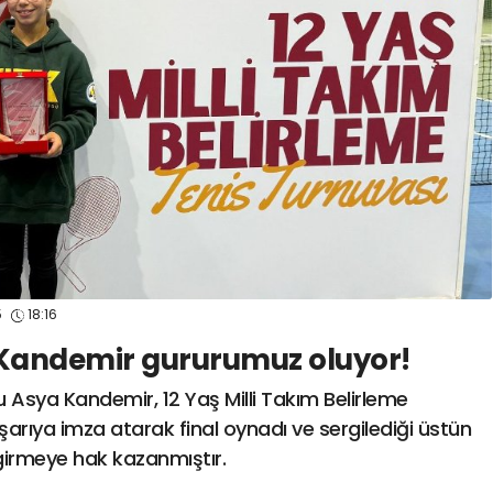
spor41
#
kocaelispo
5
18:16
a Kandemir gururumuz oluyor!
 Asya Kandemir, 12 Yaş Milli Takım Belirleme
arıya imza atarak final oynadı ve sergilediği üstün
girmeye hak kazanmıştır.