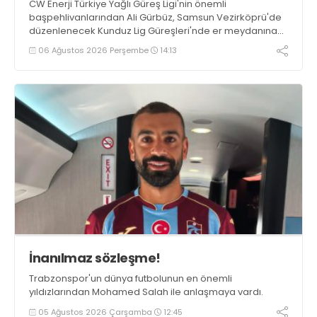
CW Enerji Türkiye Yağlı Güreş Ligi'nin önemli
başpehlivanlarından Ali Gürbüz, Samsun Vezirköprü'de
düzenlenecek Kunduz Lig Güreşleri'nde er meydanına
çıkmayacak.
06 Ağustos 2026 Perşembe
14:13
İnanılmaz sözleşme!
Trabzonspor'un dünya futbolunun en önemli
yıldızlarından Mohamed Salah ile anlaşmaya vardı.
05 Ağustos 2026 Çarşamba
12:45