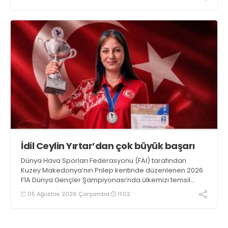
İdil Ceylin Yırtar’dan çok büyük başarı
Dünya Hava Sporları Federasyonu (FAI) tarafından
Kuzey Makedonya’nın Prilep kentinde düzenlenen 2026
F1A Dünya Gençler Şampiyonası’nda ülkemizi temsil
eden millî sporcumuz İdil Ceylin YIRTAR, büyük bir
05 Ağustos 2026 Çarşamba
11:02
başarıya imza atarak Dünya ikincisi oldu.