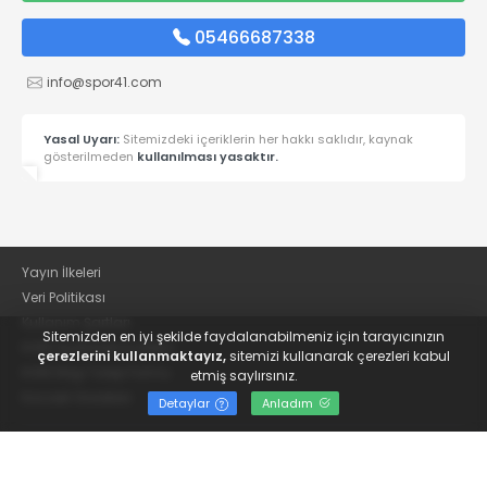
05466687338
info@spor41.com
Yasal Uyarı:
Sitemizdeki içeriklerin her hakkı saklıdır, kaynak
gösterilmeden
kullanılması yasaktır.
Yayın İlkeleri
Veri Politikası
Kullanım Şartları
Sitemizden en iyi şekilde faydalanabilmeniz için tarayıcınızın
KVKK Aydınlatma Metni
çerezlerini kullanmaktayız,
sitemizi kullanarak çerezleri kabul
KVKK Bilgi Talep Formu
etmiş saylırsınız.
Kocaeli Gazetesi
Detaylar
Anladım
© 2022
Güncel Kocaelispor Haberleri ve Spor Haberleri | Spor41
- Tüm hakları saklıdır.