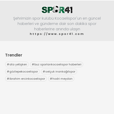
Şehrimizin spor kulübü Kocaelispor'un en güncel
haberleri ve gündeme dair son dakika spor
haberlerine anında ulaşın
https://www.spor41.com
Trendler
#
ata yetişken
#
buz sporlarıkocaelispor haberleri
#
göztepekocaelispor
#
selçuk inankağıtspor
#
ibrahim ercinkocaelispor
#
hodri meydan