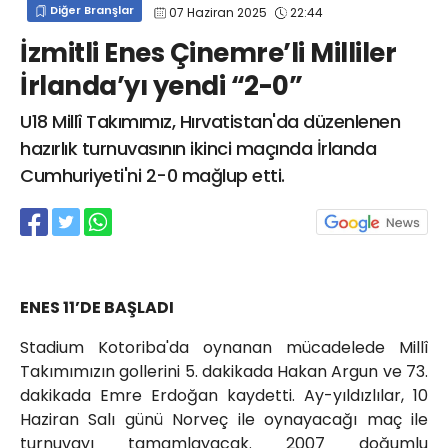
Diğer Branşlar
07 Haziran 2025
22:44
info@spor41.com
İzmitli Enes Çinemre’li Milliler
İrlanda’yı yendi “2-0”
U18 Millî Takımımız, Hırvatistan'da düzenlenen
hazırlık turnuvasının ikinci maçında İrlanda
Cumhuriyeti'ni 2-0 mağlup etti.
ENES 11’DE BAŞLADI
Stadium Kotoriba'da oynanan mücadelede Millî
Takımımızın gollerini 5. dakikada Hakan Argun ve 73.
dakikada Emre Erdoğan kaydetti. Ay-yıldızlılar, 10
Haziran Salı günü Norveç ile oynayacağı maç ile
turnuvayı tamamlayacak. 2007 doğumlu