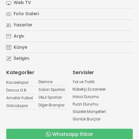
Web TV
Foto Galeri
Yazarlar
Arşiv
Künye
İletişim
Kategoriler
Servisler
Derince
Yol ve Trafik
Kocaelispor
Nöbetçi Eczaneler
Salon Sporları
Darıca G.B.
Hava Durumu
Okul Sporları
Amatör Futbol
Puan Durumu
Diğer Branşlar
Gölcükspor
Gazete Manşetleri
Günlük Burçlar
Whatsapp İhbar