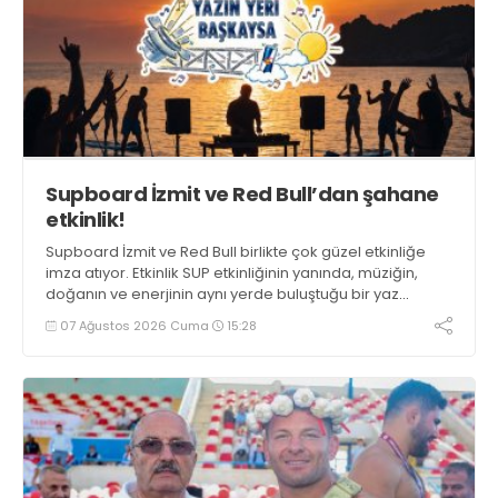
Supboard İzmit ve Red Bull’dan şahane
etkinlik!
Supboard İzmit ve Red Bull birlikte çok güzel etkinliğe
imza atıyor. Etkinlik SUP etkinliğinin yanında, müziğin,
doğanın ve enerjinin aynı yerde buluştuğu bir yaz
deneyimini de buluşturuyor.
07 Ağustos 2026 Cuma
15:28