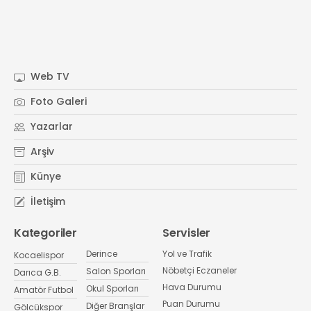
Web TV
Foto Galeri
Yazarlar
Arşiv
Künye
İletişim
Kategoriler
Servisler
Derince
Yol ve Trafik
Kocaelispor
Nöbetçi Eczaneler
Salon Sporları
Darıca G.B.
Hava Durumu
Okul Sporları
Amatör Futbol
Puan Durumu
Diğer Branşlar
Gölcükspor