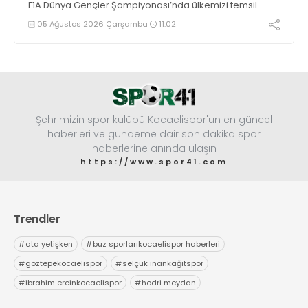
F1A Dünya Gençler Şampiyonası’nda ülkemizi temsil
eden millî sporcumuz İdil Ceylin YIRTAR, büyük bir
05 Ağustos 2026 Çarşamba
11:02
başarıya imza atarak Dünya ikincisi oldu.
Şehrimizin spor kulübü Kocaelispor'un en güncel
haberleri ve gündeme dair son dakika spor
haberlerine anında ulaşın
https://www.spor41.com
Trendler
#
ata yetişken
#
buz sporlarıkocaelispor haberleri
#
göztepekocaelispor
#
selçuk inankağıtspor
#
ibrahim ercinkocaelispor
#
hodri meydan