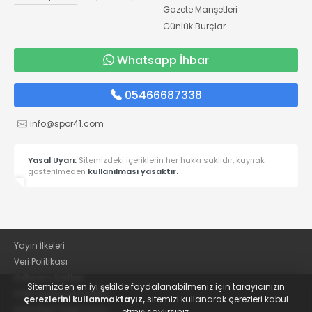
Gazete Manşetleri
Günlük Burçlar
Whatsapp İhbar
05466687338
info@spor41.com
Yasal Uyarı:
Sitemizdeki içeriklerin her hakkı saklıdır, kaynak
gösterilmeden
kullanılması yasaktır.
Yayın İlkeleri
Veri Politikası
Kullanım Şartları
Sitemizden en iyi şekilde faydalanabilmeniz için tarayıcınızın
KVKK Aydınlatma Metni
çerezlerini kullanmaktayız,
sitemizi kullanarak çerezleri kabul
KVKK Bilgi Talep Formu
etmiş saylırsınız.