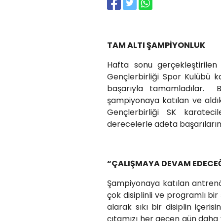
TAM ALTI ŞAMPİYONLUK
Hafta sonu gerçekleştirilen
Gençlerbirliği Spor Kulübü 
başarıyla tamamladılar. B
şampiyonaya katılan ve aldık
Gençlerbirliği SK karatecil
derecelerle adeta başarılarını
“ÇALIŞMAYA DEVAM EDECEĞ
Şampiyonaya katılan antrenö
çok disiplinli ve programlı bir
alarak sıkı bir disiplin içeri
çıtamızı her geçen gün daha y