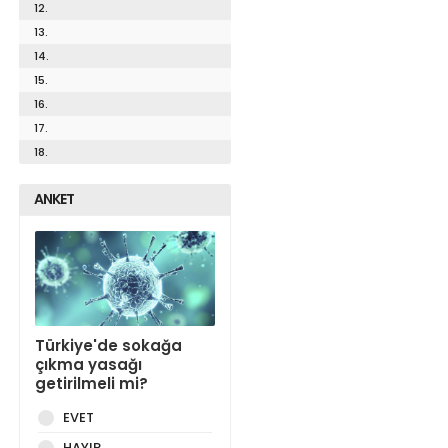
12.
13.
14.
15.
16.
17.
18.
ANKET
Türkiye'de sokağa
çıkma yasağı
getirilmeli mi?
EVET
HAYIR