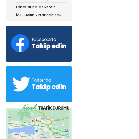
Esnaflar nefes kesti!
İdil Ceylin Yırtar’dan çok
büyük başarı