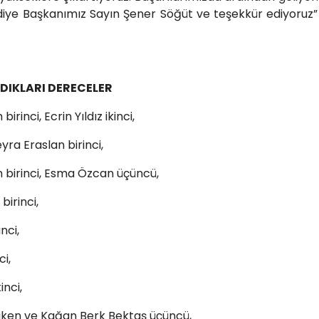
diye Başkanımız Sayın Şener Söğüt ve teşekkür ediyoruz”
LDIKLARI DERECELER
irinci, Ecrin Yıldız ikinci,
a Eraslan birinci,
m birinci, Esma Özcan üçüncü,
irinci,
nci,
i,
inci,
Tüken ve Kağan Berk Bektaş üçüncü,