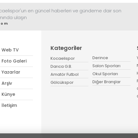
ocaelispor'un en güncel haberleri ve gündeme dair son
nında ulaşın
com
Kategoriler
Web TV
Derince
Kocaelispor
Foto Galeri
Salon Sporları
Darıca G.B.
Yazarlar
Okul Sporları
Amatör Futbol
Diğer Branşlar
Gölcükspor
Arşiv
Künye
İletişim