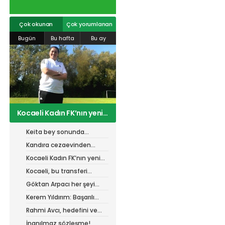
n şimşek
#
spor41
#
k
info@spor41.com
oyun
#
fırat
spor41
spor
#
mert
Çok okunan
Çok yorumlanan
ençlerbirliği
Bugün
Bu hafta
Bu ay
barış alıcı
#
dem övüç
#
ykan şimşek
Kocaeli Kadın FK’nın yeni
teknik direktörü belli oldu
Keita bey sonunda
kendisini gösterdi!
Kandıra cezaevinden
gelen ses! Kocaelispor
Kocaeli Kadın FK’nın yeni
maçlarını izlemek
teknik direktörü belli oldu
Kocaeli, bu transferi
istiyorlar!
konuşuyor!
Göktan Arpacı her şeyi
yaptı, ama?
Kerem Yıldırım: Başarılı
olmak için her şey
Rahmi Avcı, hedefini ve
mevcut!
stratejisini paylaştı
İnanılmaz sözleşme!