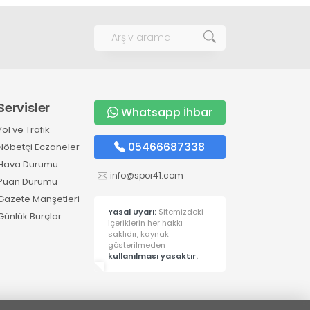
Servisler
Whatsapp İhbar
Yol ve Trafik
05466687338
Nöbetçi Eczaneler
Hava Durumu
info@spor41.com
Puan Durumu
Gazete Manşetleri
Yasal Uyarı:
Sitemizdeki
Günlük Burçlar
içeriklerin her hakkı
saklıdır, kaynak
gösterilmeden
kullanılması yasaktır.