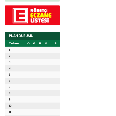
PUAN DURUMU
Takım
O
G
B
M
P
1.
2.
3.
4.
5.
6.
7.
8.
9.
10.
11.