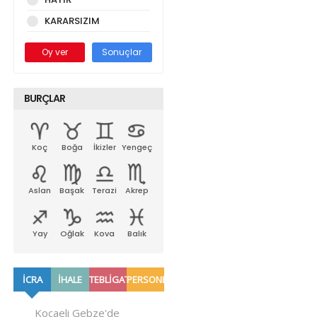
KARARSIZIM
Oy ver
Sonuçlar
BURÇLAR
Koç
Boğa
İkizler
Yengeç
Aslan
Başak
Terazi
Akrep
Yay
Oğlak
Kova
Balık