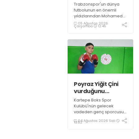
Trabzonspor'un dünya
futbolunun en önemli
yıldızlarından Mohamed
Salah ile anlaşmaya
05 Ağustos 2026
Çarşamba
12:45
vardı.
Poyraz Yiğit Çini
vurduğunu
indiriyor!
Kartepe Boks Spor
Kulübü'nün gelecek
vadeden genç sporcusu
Poyraz Yiğit Çini, 2027
04 Ağustos 2026 Salı
13:52
Türkiye Boks Şampiyonası
hedefi doğrultusunda
çalışmalarını aralıksız