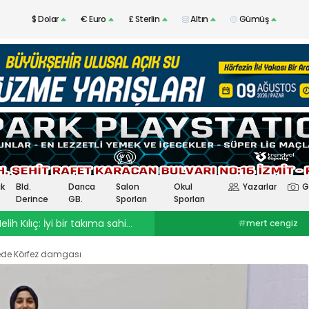
$ Dolar
€ Euro
£ Sterlin
Altın
Gümüş
k
Bld.
Darıca
Salon
Okul
Yazarlar
G
Derince
GB.
Sporları
Sporları
lih Kılıç: İyi bir takıma sahibiz!
00:46
Genç golcüden ilk açıklamala
#
Selçuk İnan
#
Kocaelispor
#
mert cengiz
#
Kocaelispor haberleriRıza Kayaalp
kocaelispormert cengiz
#
Yüksel Sarıçiçekskriniar
#
Seçuk İnan
#
futbolun arka bahçesi
de Körfez damgası
#
Kocaelispor
#
FenerbahçeSergen
kafala
#
karacabey yiğit
Yalçın
#
Enes Çinemre
#
Beşiktaş
koyun
#
belediye derinces
#
Serdar Topraktepecengizhan şimşek
erdem övüç
#
kocaelispo
#
seka park güreşlerimert cengiz
#
şimşek
#
kafalaspor41
#