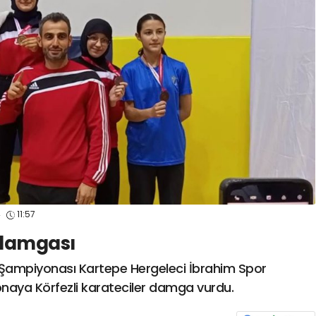
spor41
#
kocaelispormert cengiz
#
#
kocaelispor
#
beyka
spor41
#
kocaelispor
#
gökhan
mert cengiz
#
engin k
değirmenci
gülspor41
#
kocaeli
cengiz
#
erdem övüç
#
g
#
eleke
#
lua lua
#
metin diyadinspor41
#
er
kocaelispor
#
be
4
11:57
 damgası
te Şampiyonası Kartepe Hergeleci İbrahim Spor
naya Körfezli karateciler damga vurdu.