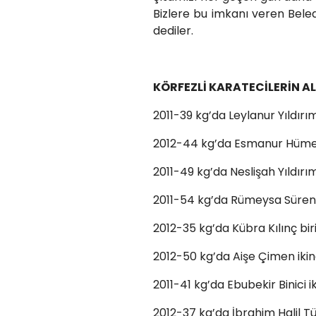
Bizlere bu imkanı veren Bele
dediler.
KÖRFEZLİ KARATECİLERİN A
2011-39 kg’da Leylanur Yıldırım b
2012-44 kg’da Esmanur Hümeyr
2011-49 kg’da Neslişah Yıldırı
2011-54 kg’da Rümeysa Süren b
2012-35 kg’da Kübra Kılınç biri
2012-50 kg’da Aişe Çimen ikinc
2011-41 kg’da Ebubekir Binici ik
2012-37 kg’da İbrahim Halil 