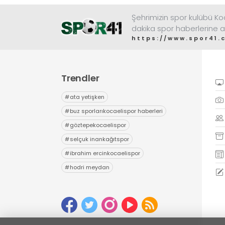
sürdürüyor.
Şehrimizin spor kulübü K
dakika spor haberlerine a
https://www.spor41.
Trendler
#
ata yetişken
#
buz sporlarıkocaelispor haberleri
#
göztepekocaelispor
#
selçuk inankağıtspor
#
ibrahim ercinkocaelispor
#
hodri meydan