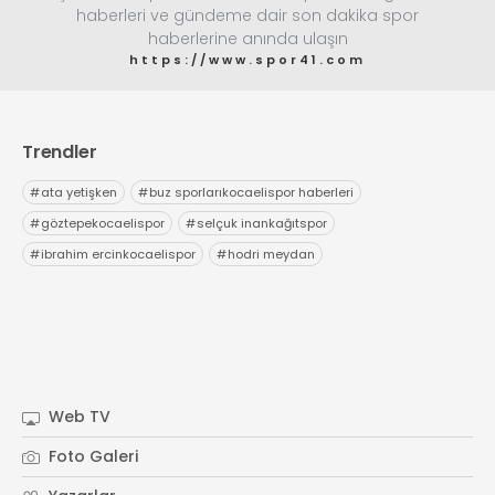
haberleri ve gündeme dair son dakika spor
haberlerine anında ulaşın
https://www.spor41.com
Trendler
#
ata yetişken
#
buz sporlarıkocaelispor haberleri
#
göztepekocaelispor
#
selçuk inankağıtspor
#
ibrahim ercinkocaelispor
#
hodri meydan
Web TV
Foto Galeri