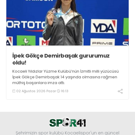
İpek Gökçe Demirbaşak gururumuz
oldu!
Kocaeli Yıldızlar Yüzme Kulübü’nün İzmitli milli yüzücüsü
İpek Gökçe Demirbaşak 14 yaşında olmasına rağmen
müthiş başarılara imza attı.
02 Ağustos 2026 Pazar
16:13
Şehrimizin spor kulübü Kocaelispor'un en güncel