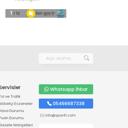
Servisler
Whatsapp İhbar
Yol ve Trafik
05466687338
Nöbetçi Eczaneler
Hava Durumu
info@spor41.com
Puan Durumu
Gazete Manşetleri