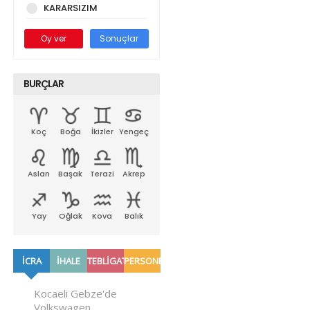
KARARSIZIM
Oy ver
Sonuçlar
BURÇLAR
Koç
Boğa
İkizler
Yengeç
Aslan
Başak
Terazi
Akrep
Yay
Oğlak
Kova
Balık