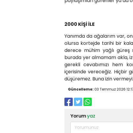
paylaşımları görenler ya da 
2000 KİŞİ İLE
Yanımda da ağalarım var, on
olursa kortejde tarihi bir ka
derece mühim yağlı güreş s
burada yer almamam akla, iza
gerekli cevabımızı hem ko
içerisinde vereceğiz. Hiçbir
düşüremez. Buna izin vermeyiz
Güncelleme:
03 Temmuz 2026 12:1
Yorum
yaz