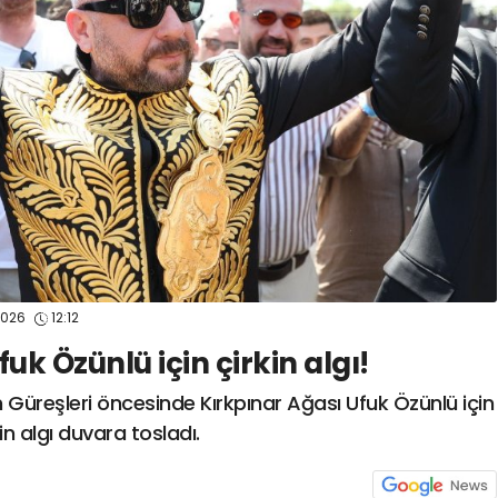
spor41
#
kocaelispo
2026
12:12
uk Özünlü için çirkin algı!
n Güreşleri öncesinde Kırkpınar Ağası Ufuk Özünlü için
in algı duvara tosladı.