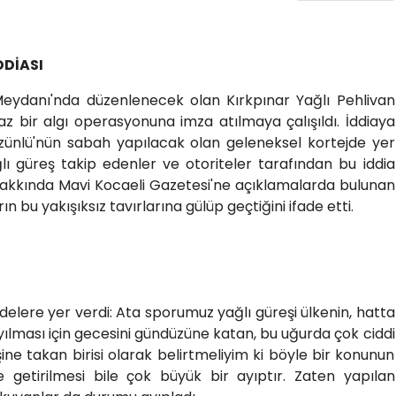
DDİASI
 Meydanı'nda düzenlenecek olan Kırkpınar Yağlı Pehlivan
az bir algı operasyonuna imza atılmaya çalışıldı. İddiaya
zünlü'nün sabah yapılacak olan geleneksel kortejde yer
ı güreş takip edenler ve otoriteler tarafından bu iddia
 hakkında Mavi Kocaeli Gazetesi'ne açıklamalarda bulunan
ın bu yakışıksız tavırlarına gülüp geçtiğini ifade etti.
delere yer verdi: Ata sporumuz yağlı güreşi ülkenin, hatta
yılması için gecesini gündüzüne katan, bu uğurda çok ciddi
ne takan birisi olarak belirtmeliyim ki böyle bir konunun
 getirilmesi bile çok büyük bir ayıptır. Zaten yapılan