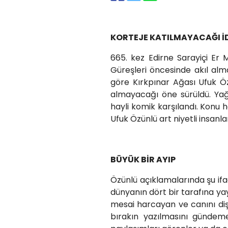
KORTEJE KATILMAYACAĞI İ
665. kez Edirne Sarayiçi Er
Güreşleri öncesinde akıl alm
göre Kırkpınar Ağası Ufuk Ö
almayacağı öne sürüldü. Yağl
hayli komik karşılandı. Konu
Ufuk Özünlü art niyetli insanlar
BÜYÜK BİR AYIP
Özünlü açıklamalarında şu ifa
dünyanın dört bir tarafına ya
mesai harcayan ve canını dişi
bırakın yazılmasını gündeme