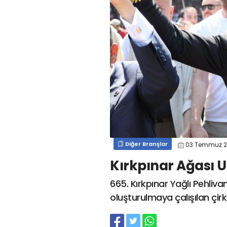
#
kocaelispor
#
gökhan
mert cengiz
#
engin koyun
#
fırat
değirmenci
gülspor41
#
kocaelispor
#
mert
cengiz
#
erdem övüç
#
gençlerbirliği
#
eleke
#
lua lua
#
barış alıcı
#
metin diyadinspor41
#
erdem övüç
#
kocaelispor
#
beykan şimşek
Diğer Branşlar
03 Temmuz 
Kırkpınar Ağası Uf
665. Kırkpınar Yağlı Pehliva
oluşturulmaya çalışılan çirk