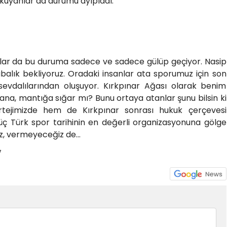
okuyanlar da durumu ayıpladı.
lar da bu duruma sadece ve sadece gülüp geçiyor. Nasip
labalık bekliyoruz. Oradaki insanlar ata sporumuz için son
evdalılarından oluşuyor. Kırkpınar Ağası olarak benim
na, mantığa sığar mı? Bunu ortaya atanlar şunu bilsin ki
rtejimizde hem de Kırkpınar sonrası hukuk çerçevesi
 güç Türk spor tarihinin en değerli organizasyonuna gölge
, vermeyeceğiz de...
7