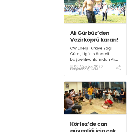
Ali Gürbüz’den
Vezirköprü kararı!
CW Enerji Türkiye Yağlı
Güreş Ligi'nin önemli
başpehlivanlarından Ali
Gürbüz, Samsun
06 Ağustos 2026
Perşembe
14:13
Vezirköprü'de
düzenlenecek Kunduz Lig
Güreşleri'nde er
meydanına çıkmayacak.
Körfez’de can
güvenliği için çok