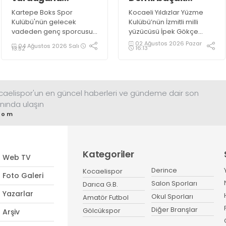
indiriyor!
gururumuz oldu!
Kartepe Boks Spor
Kocaeli Yıldızlar Yüzme
Kulübü'nün gelecek
Kulübü’nün İzmitli milli
vadeden genç sporcusu
yüzücüsü İpek Gökçe
Poyraz Yiğit Çini, 2027
Demirbaşak 14 yaşında
02 Ağustos 2026 Pazar
04 Ağustos 2026 Salı
16:13
13:52
Türkiye Boks Şampiyonası
olmasına rağmen müthiş
hedefi doğrultusunda
başarılara imza attı.
çalışmalarını aralıksız
sürdürüyor.
ocaelispor'un en güncel haberleri ve gündeme dair son
nında ulaşın
com
Kategoriler
Web TV
Derince
Kocaelispor
Foto Galeri
Salon Sporları
Darıca G.B.
Yazarlar
Okul Sporları
Amatör Futbol
Diğer Branşlar
Gölcükspor
Arşiv