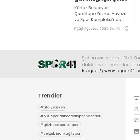
önemli eğitim
Körfez Belediyesi
Çamlıtepe Yüzme Havuzu
ve Spor Kompleksi’nde
görev yapan antrenörler,
04 Ağustos 2026 Salı
16:26
"Bronz Cankurtaranlık
Eğitimi" alarak bilgi ve
belgelerini tazelediler.
Şehrimizin spor kulübü K
dakika spor haberlerine a
https://www.spor41.
Trendler
#
ata yetişken
#
buz sporlarıkocaelispor haberleri
#
göztepekocaelispor
#
selçuk inankağıtspor