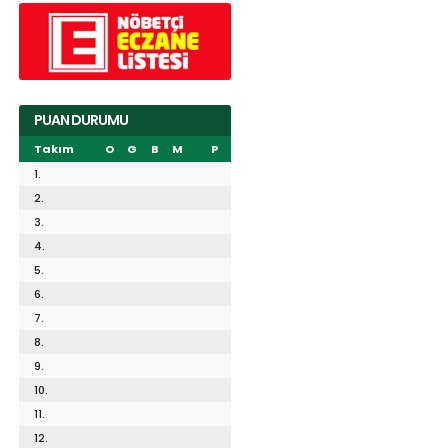
PUAN DURUMU
Takım
O
G
B
M
P
1.
2.
3.
4.
5.
6.
7.
8.
9.
10.
11.
12.