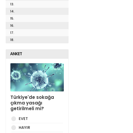
13.
14.
15.
16.
17.
18.
ANKET
Türkiye'de sokağa
çıkma yasağı
getirilmeli mi?
EVET
HAYIR