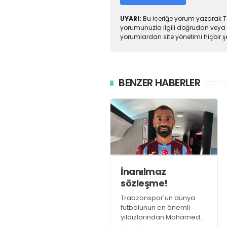
UYARI:
Bu içeriğe yorum yazarak To
yorumunuzla ilgili doğrudan veya 
yorumlardan site yönetimi hiçbir 
BENZER HABERLER
İnanılmaz
sözleşme!
Trabzonspor'un dünya
futbolunun en önemli
yıldızlarından Mohamed
Salah ile anlaşmaya