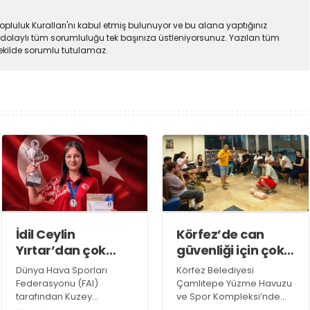
pluluk Kuralları'nı kabul etmiş bulunuyor ve bu alana yaptığınız
dolaylı tüm sorumluluğu tek başınıza üstleniyorsunuz. Yazılan tüm
şekilde sorumlu tutulamaz.
İdil Ceylin
Körfez’de can
Yırtar’dan çok
güvenliği için çok
büyük başarı
önemli eğitim
Dünya Hava Sporları
Körfez Belediyesi
Federasyonu (FAI)
Çamlıtepe Yüzme Havuzu
tarafından Kuzey
ve Spor Kompleksi’nde
Makedonya’nın Prilep
görev yapan antrenörler,