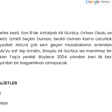
nefes kesti. Son 8’de Antalyalı Ali Gürbüz, Orhan Okulu ve
tti. İzmitli Seçkin Duman, Serikli Osman Kan’a üstünlük
Feyzullah Aktürk çok sert geçen müsabakanın ardından
’yu saf dışı bıraktı, Sinoplu Ali Gürbüz ise inanılmaz bir
rkan Taş’a yenildi. Böylece 2004 yılından beri ilk kez
lya’dan bir başpehlivan olmayacak.
ALİSTLER
t
hisar