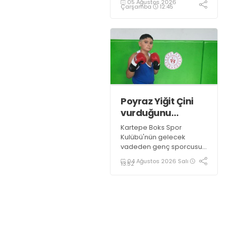
05 Ağustos 2026
Çarşamba
12:45
vardı.
Poyraz Yiğit Çini
vurduğunu
indiriyor!
Kartepe Boks Spor
Kulübü'nün gelecek
vadeden genç sporcusu
Poyraz Yiğit Çini, 2027
04 Ağustos 2026 Salı
13:52
Türkiye Boks Şampiyonası
hedefi doğrultusunda
çalışmalarını aralıksız
sürdürüyor.