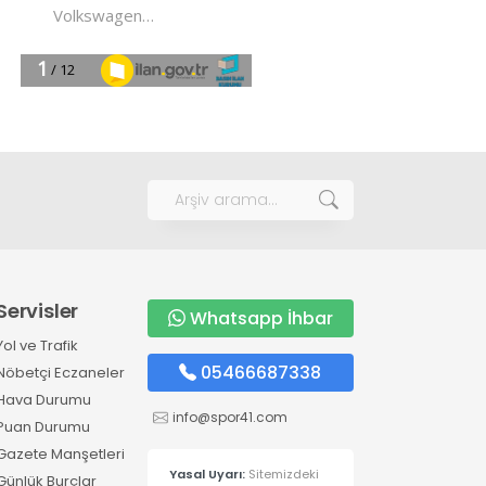
Servisler
Whatsapp İhbar
Yol ve Trafik
05466687338
Nöbetçi Eczaneler
Hava Durumu
info@spor41.com
Puan Durumu
Gazete Manşetleri
Yasal Uyarı:
Sitemizdeki
Günlük Burçlar