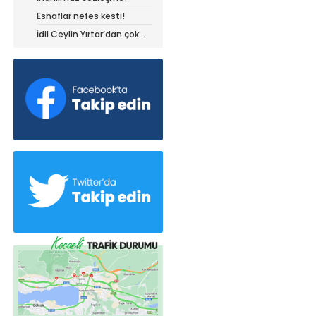
Esnaflar nefes kesti!
İdil Ceylin Yırtar’dan çok
büyük başarı