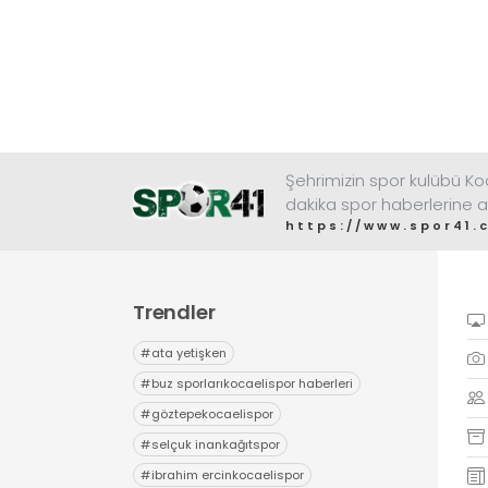
Şehrimizin spor kulübü K
dakika spor haberlerine a
https://www.spor41.
Trendler
#
ata yetişken
#
buz sporlarıkocaelispor haberleri
#
göztepekocaelispor
#
selçuk inankağıtspor
#
ibrahim ercinkocaelispor