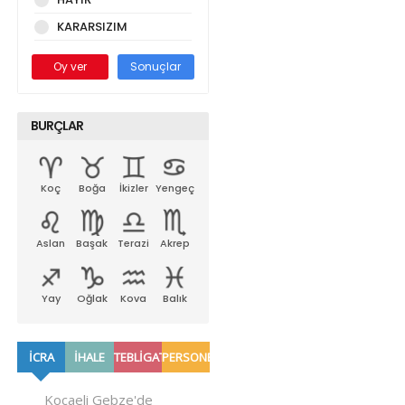
KARARSIZIM
Oy ver
Sonuçlar
BURÇLAR
Koç
Boğa
İkizler
Yengeç
Aslan
Başak
Terazi
Akrep
Yay
Oğlak
Kova
Balık