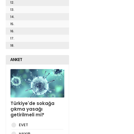
12.
13.
14.
15.
16.
17.
18.
ANKET
Türkiye'de sokağa
çıkma yasağı
getirilmeli mi?
EVET
HAYIR