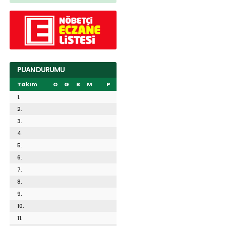
PUAN DURUMU
Takım
O
G
B
M
P
1.
2.
3.
4.
5.
6.
7.
8.
9.
10.
11.