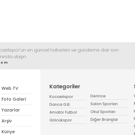
ocaelispor'un en güncel haberleri ve gündeme dair son
nında ulaşın
com
Kategoriler
Web TV
Derince
Kocaelispor
Foto Galeri
Salon Sporları
Darıca G.B.
Yazarlar
Okul Sporları
Amatör Futbol
Diğer Branşlar
Gölcükspor
Arşiv
Künye