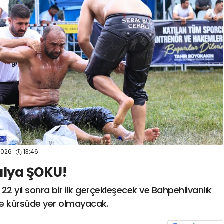
spor41
#
kocaelisporme
spor41
#
kocaelispo
2026
13:46
alya ŞOKU!
 22 yıl sonra bir ilk gerçekleşecek ve Bahpehlivanlık
e kürsüde yer olmayacak.