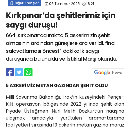
Diğer Branşlar
06 Temmuz 2025
18:21
info@spor41.com
Kırkpınar’da şehitlerimiz için
saygı duruşu!
664. Kırkpınar’da Irak’ta 5 askerimizin şehit
olmasının ardından güreşlere ara verildi, final
salavatlaması öncesi 1 dakikalık saygı
duruşunda bulunuldu ve İstiklal Marşı okundu.
5 ASKERİMİZ METAN GAZINDAN ŞEHİT OLDU
Milli Savunma Bakanlığı, Irak’ın kuzeyindeki Pençe-
Kilit operasyon bölgesinde 2022 yılında şehit olan
Piyade Üsteğmen Nuri Melih Bozkurt’un naaşına
ulaşmak amacıyla yürütülen arama-tarama
faaliyetleri sırasında 19 askerin metan gazına maruz