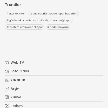
Trendler
#
ata yetişken
#
buz sporlarıkocaelispor haberleri
#
göztepekocaelispor
#
selçuk inankağıtspor
#
ibrahim ercinkocaelispor
#
hodri meydan
Web TV
Foto Galeri
Yazarlar
Arşiv
Künye
İletişim