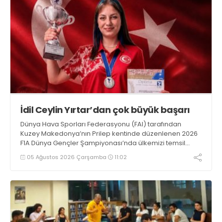
İdil Ceylin Yırtar’dan çok büyük başarı
Dünya Hava Sporları Federasyonu (FAI) tarafından
Kuzey Makedonya’nın Prilep kentinde düzenlenen 2026
F1A Dünya Gençler Şampiyonası’nda ülkemizi temsil
eden millî sporcumuz İdil Ceylin YIRTAR, büyük bir
05 Ağustos 2026 Çarşamba
11:02
başarıya imza atarak Dünya ikincisi oldu.