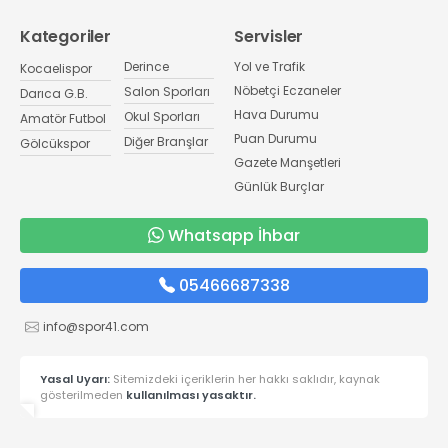
Kategoriler
Servisler
Derince
Yol ve Trafik
Kocaelispor
Nöbetçi Eczaneler
Salon Sporları
Darıca G.B.
Hava Durumu
Okul Sporları
Amatör Futbol
Puan Durumu
Diğer Branşlar
Gölcükspor
Gazete Manşetleri
Günlük Burçlar
Whatsapp İhbar
05466687338
info@spor41.com
Yasal Uyarı:
Sitemizdeki içeriklerin her hakkı saklıdır, kaynak
gösterilmeden
kullanılması yasaktır.