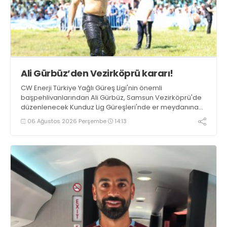
Ali Gürbüz’den Vezirköprü kararı!
CW Enerji Türkiye Yağlı Güreş Ligi'nin önemli
başpehlivanlarından Ali Gürbüz, Samsun Vezirköprü'de
düzenlenecek Kunduz Lig Güreşleri'nde er meydanına
çıkmayacak.
06 Ağustos 2026 Perşembe
14:13