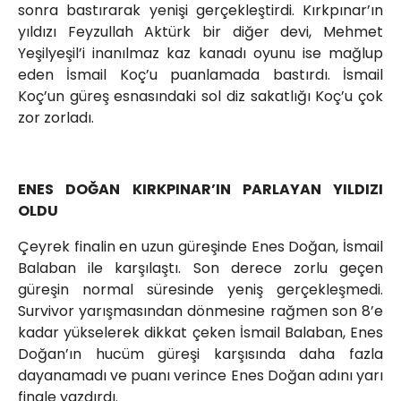
sonra bastırarak yenişi gerçekleştirdi. Kırkpınar’ın
yıldızı Feyzullah Aktürk bir diğer devi, Mehmet
Yeşilyeşil’i inanılmaz kaz kanadı oyunu ise mağlup
eden İsmail Koç’u puanlamada bastırdı. İsmail
Koç’un güreş esnasındaki sol diz sakatlığı Koç’u çok
zor zorladı.
ENES DOĞAN KIRKPINAR’IN PARLAYAN YILDIZI
OLDU
Çeyrek finalin en uzun güreşinde Enes Doğan, İsmail
Balaban ile karşılaştı. Son derece zorlu geçen
güreşin normal süresinde yeniş gerçekleşmedi.
Survivor yarışmasından dönmesine rağmen son 8’e
kadar yükselerek dikkat çeken İsmail Balaban, Enes
Doğan’ın hucüm güreşi karşısında daha fazla
dayanamadı ve puanı verince Enes Doğan adını yarı
finale yazdırdı.