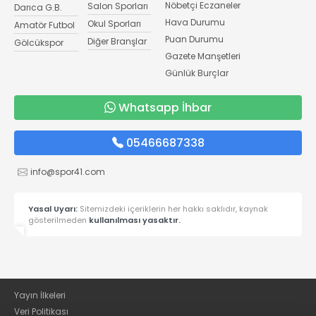
Nöbetçi Eczaneler
Salon Sporları
Darıca G.B.
Hava Durumu
Okul Sporları
Amatör Futbol
Puan Durumu
Diğer Branşlar
Gölcükspor
Gazete Manşetleri
Günlük Burçlar
Whatsapp İhbar
05466687338
info@spor41.com
Yasal Uyarı:
Sitemizdeki içeriklerin her hakkı saklıdır, kaynak
gösterilmeden
kullanılması yasaktır.
Yayın İlkeleri
Veri Politikası