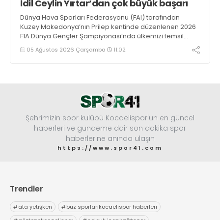
İdil Ceylin Yırtar’dan çok büyük başarı
Dünya Hava Sporları Federasyonu (FAI) tarafından
Kuzey Makedonya’nın Prilep kentinde düzenlenen 2026
F1A Dünya Gençler Şampiyonası’nda ülkemizi temsil
eden millî sporcumuz İdil Ceylin YIRTAR, büyük bir
05 Ağustos 2026 Çarşamba
11:02
başarıya imza atarak Dünya ikincisi oldu.
Şehrimizin spor kulübü Kocaelispor'un en güncel
haberleri ve gündeme dair son dakika spor
haberlerine anında ulaşın
https://www.spor41.com
Trendler
#
ata yetişken
#
buz sporlarıkocaelispor haberleri