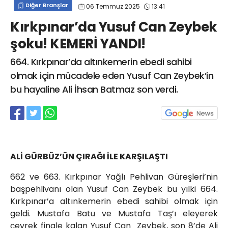
Diğer Branşlar
06 Temmuz 2025
13:41
info@spor41.com
Kırkpınar’da Yusuf Can Zeybek
şoku! KEMERİ YANDI!
664. Kırkpınar’da altınkemerin ebedi sahibi
olmak için mücadele eden Yusuf Can Zeybek’in
bu hayaline Ali İhsan Batmaz son verdi.
ALİ GÜRBÜZ’ÜN ÇIRAĞI İLE KARŞILAŞTI
662 ve 663. Kırkpınar Yağlı Pehlivan Güreşleri’nin
başpehlivanı olan Yusuf Can Zeybek bu yılki 664.
Kırkpınar’a altınkemerin ebedi sahibi olmak için
geldi. Mustafa Batu ve Mustafa Taş’ı eleyerek
çeyrek finale kalan Yusuf Can Zeybek, son 8’de Ali