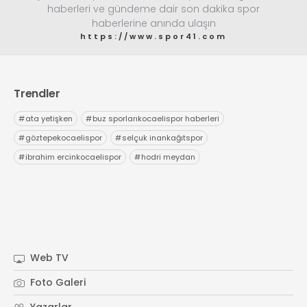
haberleri ve gündeme dair son dakika spor
haberlerine anında ulaşın
https://www.spor41.com
Trendler
#
ata yetişken
#
buz sporlarıkocaelispor haberleri
#
göztepekocaelispor
#
selçuk inankağıtspor
#
ibrahim ercinkocaelispor
#
hodri meydan
Web TV
Foto Galeri