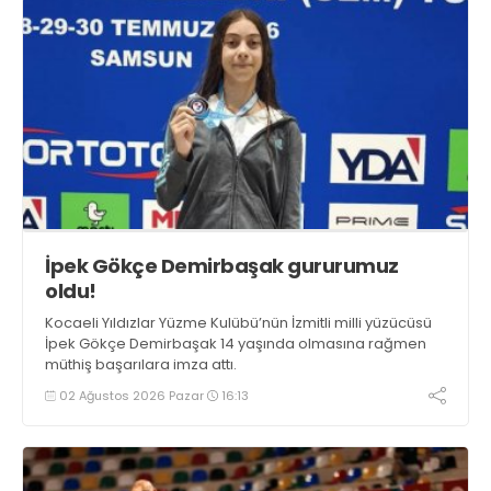
İpek Gökçe Demirbaşak gururumuz
oldu!
Kocaeli Yıldızlar Yüzme Kulübü’nün İzmitli milli yüzücüsü
İpek Gökçe Demirbaşak 14 yaşında olmasına rağmen
müthiş başarılara imza attı.
02 Ağustos 2026 Pazar
16:13