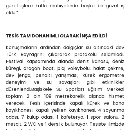
güzel işlere katkı mahiyetinde başka bir güzel iş
oldu.”
TESİS TAM DONANIMLI OLARAK İNŞA EDİLDİ
Konuşmaların ardından dalgıçlar su altındaki dev
Türk Bayrağı’nı çıkararak protokolü selamladı.
Festival kapsamında alanda deniz kanosu, deniz
küreği, dragon boat, plaj voleybolu, halat çekme,
dev jenga, penaltı yarışması, kürek ergometre
deneyimi ve su savaşları gibi etkinlikler
düzenlendi.Başiskele Su Sporları Eğitim Merkezi
toplam 2 bin 109 metrekarelik alanda hizmet
verecek. Tesis içerisinde kapalı kürek ve kano
kayıkhanesi, kapalı yelken kayıkhanesi, 4 soyunma
odası, 7 kulüp odası, 1 kafeterya, 1 spor salonu, 2
mescit, 2 WC ve 1 derslik bulunuyor. Tesiste ilimizde