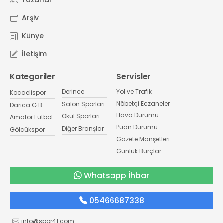
Yazarlar
Arşiv
Künye
İletişim
Kategoriler
Servisler
Derince
Yol ve Trafik
Kocaelispor
Nöbetçi Eczaneler
Salon Sporları
Darıca G.B.
Hava Durumu
Okul Sporları
Amatör Futbol
Puan Durumu
Diğer Branşlar
Gölcükspor
Gazete Manşetleri
Günlük Burçlar
Whatsapp İhbar
05466687338
info@spor41.com