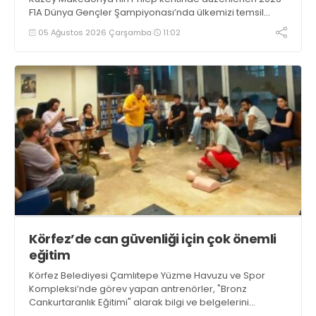
F1A Dünya Gençler Şampiyonası’nda ülkemizi temsil
eden millî sporcumuz İdil Ceylin YIRTAR, büyük bir
05 Ağustos 2026 Çarşamba
11:02
başarıya imza atarak Dünya ikincisi oldu.
Körfez’de can güvenliği için çok önemli
eğitim
Körfez Belediyesi Çamlıtepe Yüzme Havuzu ve Spor
Kompleksi’nde görev yapan antrenörler, "Bronz
Cankurtaranlık Eğitimi" alarak bilgi ve belgelerini
tazelediler.