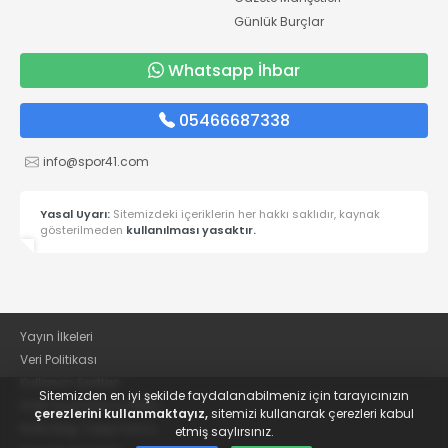
Günlük Burçlar
Whatsapp İhbar
05466687338
info@spor41.com
Yasal Uyarı:
Sitemizdeki içeriklerin her hakkı saklıdır, kaynak
gösterilmeden
kullanılması yasaktır.
Yayın İlkeleri
Veri Politikası
Kullanım Şartları
Sitemizden en iyi şekilde faydalanabilmeniz için tarayıcınızın
KVKK Aydınlatma Metni
çerezlerini kullanmaktayız,
sitemizi kullanarak çerezleri kabul
KVKK Bilgi Talep Formu
etmiş saylırsınız.