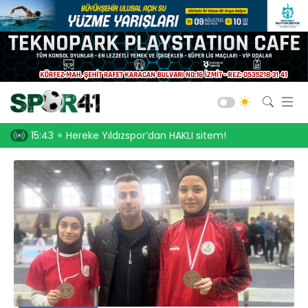
Kocaelispor
Amatör Futbol
Gölcük
Hereke Yıldızspor’dan HAKLI sitem!
15:31
An itibari ile Kocaelispor’
Bld. Derince
Darıca GB.
Salon Sporları
Okul Sporları
Web TV
Galeri
Yazarlar