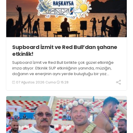
Supboard İzmit ve Red Bull’dan şahane
etkinlik!
Supboard İzmit ve Red Bull birlikte çok güzel etkinliğe
imza atıyor. Etkinlik SUP etkinliğinin yanında, müziğin,
doğanın ve enerjinin aynı yerde buluştuğu bir yaz
deneyimini de buluşturuyor.
07 Ağustos 2026 Cuma
15:28