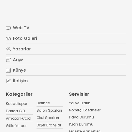
Web TV
Foto Galeri
Yazarlar
Arşiv
Künye
İletişim
Kategoriler
Servisler
Derince
Yol ve Trafik
Kocaelispor
Nöbetçi Eczaneler
Salon Sporları
Darıca G.B.
Hava Durumu
Okul Sporları
Amatör Futbol
Puan Durumu
Diğer Branşlar
Gölcükspor
Gazete Manşetleri