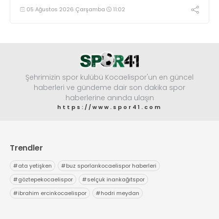
eden millî sporcumuz İdil Ceylin YIRTAR, büyük bir
05 Ağustos 2026 Çarşamba
11:02
başarıya imza atarak Dünya ikincisi oldu.
Şehrimizin spor kulübü Kocaelispor'un en güncel
haberleri ve gündeme dair son dakika spor
haberlerine anında ulaşın
https://www.spor41.com
Trendler
#
ata yetişken
#
buz sporlarıkocaelispor haberleri
#
göztepekocaelispor
#
selçuk inankağıtspor
#
ibrahim ercinkocaelispor
#
hodri meydan