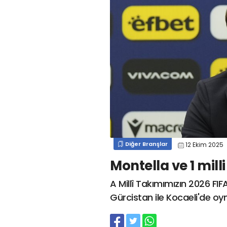
#
kocaelispor
#
gökhan
mert cengiz
#
engin koyun
#
fırat
değirmenci
gülspor41
#
kocaelispor
#
mert
cengiz
#
erdem övüç
#
gençlerbirliği
#
eleke
#
lua lua
#
barış alıcı
#
metin diyadinspor41
#
erdem övüç
#
kocaelispor
#
beykan şimşek
Diğer Branşlar
12 Ekim 2025
Montella ve 1 milli
A Millî Takımımızın 2026 FI
Gürcistan ile Kocaeli'de o