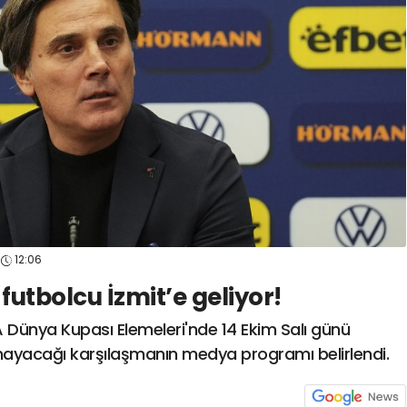
spor41
#
kocaelispo
12:06
 futbolcu İzmit’e geliyor!
FA Dünya Kupası Elemeleri'nde 14 Ekim Salı günü
ynayacağı karşılaşmanın medya programı belirlendi.