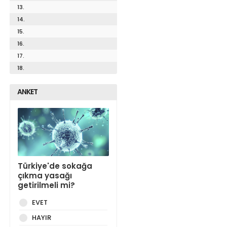
13.
14.
15.
16.
17.
18.
ANKET
Türkiye'de sokağa
çıkma yasağı
getirilmeli mi?
EVET
HAYIR