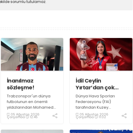
şekilde sorumlu tutulamaz.
İnanılmaz
İdil Ceylin
sözleşme!
Yırtar’dan çok
büyük başarı
Trabzonspor'un dünya
Dünya Hava Sporları
futbolunun en önemli
Federasyonu (FAI)
yıldızlarından Mohamed
tarafından Kuzey
Salah ile anlaşmaya
Makedonya’nın Prilep
05 Ağustos 2026
05 Ağustos 2026
Çarşamba
12:45
Çarşamba
11:02
vardı.
kentinde düzenlenen
2026 F1A Dünya Gençler
Şampiyonası’nda ülkemizi