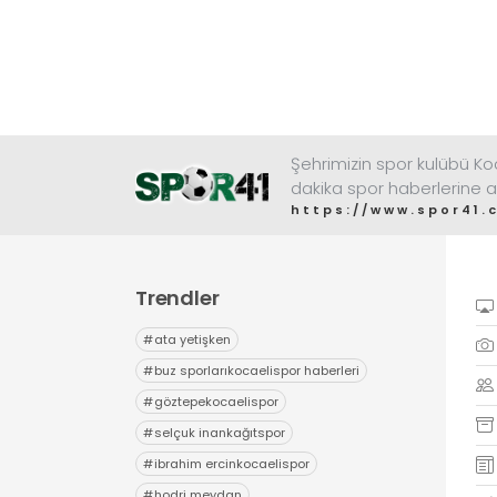
Şehrimizin spor kulübü K
dakika spor haberlerine a
https://www.spor41.
Trendler
#
ata yetişken
#
buz sporlarıkocaelispor haberleri
#
göztepekocaelispor
#
selçuk inankağıtspor
#
ibrahim ercinkocaelispor
#
hodri meydan