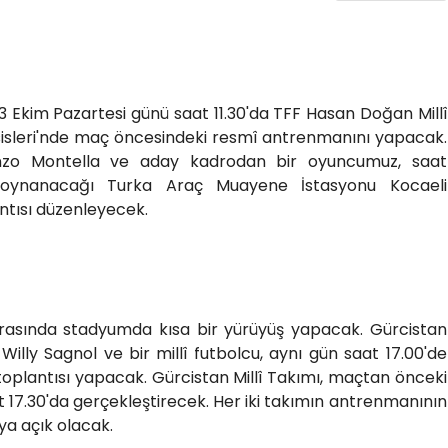
13 Ekim Pazartesi günü saat 11.30'da TFF Hasan Doğan Millî
isleri'nde maç öncesindeki resmî antrenmanını yapacak.
nzo Montella ve aday kadrodan bir oyuncumuz, saat
 oynanacağı Turka Araç Muayene İstasyonu Kocaeli
ntısı düzenleyecek.
sonrasında stadyumda kısa bir yürüyüş yapacak. Gürcistan
Willy Sagnol ve bir millî futbolcu, aynı gün saat 17.00'de
oplantısı yapacak. Gürcistan Millî Takımı, maçtan önceki
t 17.30'da gerçekleştirecek. Her iki takımın antrenmanının
ya açık olacak.