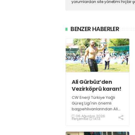
yorumlardan site yönetimi hiçbir 
BENZER HABERLER
Ali Gürbüz’den
Vezirköprü kararı!
CW Enerji Türkiye Yağlı
Güreş Ligi'nin önemli
başpehlivanlarından Ali
Gürbüz, Samsun
06 Ağustos 2026
Perşembe
14:13
Vezirköprü'de
düzenlenecek Kunduz Lig
Güreşleri'nde er