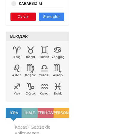
KARARSIZIM
Oy ver
Sonuçlar
BURÇLAR
Koç
Boğa
İkizler
Yengeç
Aslan
Başak
Terazi
Akrep
Yay
Oğlak
Kova
Balık