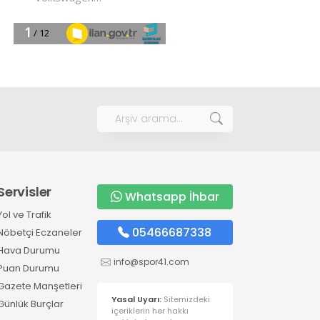
Servisler
Whatsapp İhbar
Yol ve Trafik
05466687338
Nöbetçi Eczaneler
Hava Durumu
info@spor41.com
Puan Durumu
Gazete Manşetleri
Yasal Uyarı:
Sitemizdeki
Günlük Burçlar
içeriklerin her hakkı