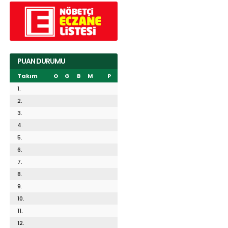
PUAN DURUMU
Takım
O
G
B
M
P
1.
2.
3.
4.
5.
6.
7.
8.
9.
10.
11.
12.