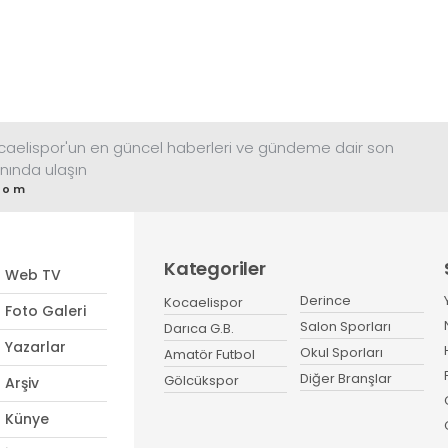
ocaelispor'un en güncel haberleri ve gündeme dair son
nında ulaşın
com
Kategoriler
Web TV
Derince
Kocaelispor
Foto Galeri
Salon Sporları
Darıca G.B.
Yazarlar
Okul Sporları
Amatör Futbol
Diğer Branşlar
Gölcükspor
Arşiv
Künye