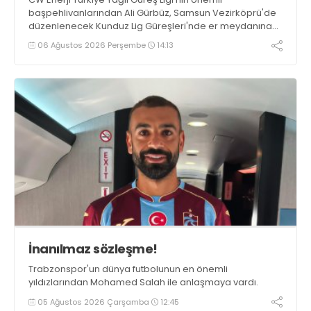
başpehlivanlarından Ali Gürbüz, Samsun Vezirköprü'de
düzenlenecek Kunduz Lig Güreşleri'nde er meydanına
çıkmayacak.
06 Ağustos 2026 Perşembe
14:13
İnanılmaz sözleşme!
Trabzonspor'un dünya futbolunun en önemli
yıldızlarından Mohamed Salah ile anlaşmaya vardı.
05 Ağustos 2026 Çarşamba
12:45