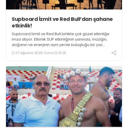
Supboard İzmit ve Red Bull’dan şahane
etkinlik!
Supboard İzmit ve Red Bull birlikte çok güzel etkinliğe
imza atıyor. Etkinlik SUP etkinliğinin yanında, müziğin,
doğanın ve enerjinin aynı yerde buluştuğu bir yaz
deneyimini de buluşturuyor.
07 Ağustos 2026 Cuma
15:28