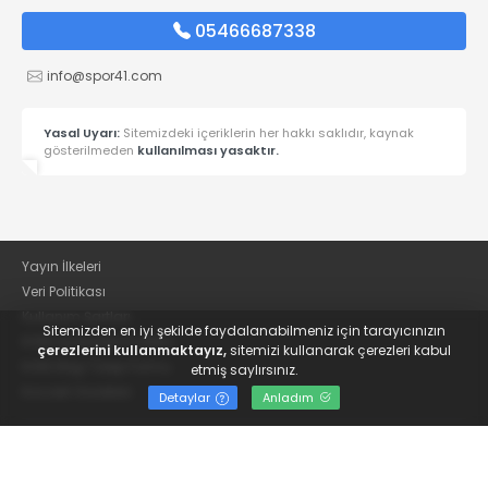
05466687338
info@spor41.com
Yasal Uyarı:
Sitemizdeki içeriklerin her hakkı saklıdır, kaynak
gösterilmeden
kullanılması yasaktır.
Yayın İlkeleri
Veri Politikası
Kullanım Şartları
Sitemizden en iyi şekilde faydalanabilmeniz için tarayıcınızın
KVKK Aydınlatma Metni
çerezlerini kullanmaktayız,
sitemizi kullanarak çerezleri kabul
KVKK Bilgi Talep Formu
etmiş saylırsınız.
Kocaeli Gazetesi
Detaylar
Anladım
© 2022
Güncel Kocaelispor Haberleri ve Spor Haberleri | Spor41
- Tüm hakları saklıdır.