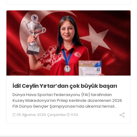
İdil Ceylin Yırtar’dan çok büyük başarı
Dünya Hava Sporları Federasyonu (FAI) tarafından
Kuzey Makedonya’nın Prilep kentinde düzenlenen 2026
F1A Dünya Gençler Şampiyonası’nda ülkemizi temsil
eden millî sporcumuz İdil Ceylin YIRTAR, büyük bir
05 Ağustos 2026 Çarşamba
11:02
başarıya imza atarak Dünya ikincisi oldu.