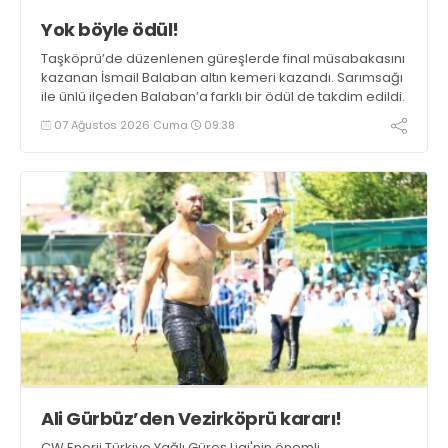
Yok böyle ödül!
Taşköprü’de düzenlenen güreşlerde final müsabakasını
kazanan İsmail Balaban altın kemeri kazandı. Sarımsağı
ile ünlü ilçeden Balaban’a farklı bir ödül de takdim edildi.
07 Ağustos 2026 Cuma
09:38
Ali Gürbüz’den Vezirköprü kararı!
CW Enerji Türkiye Yağlı Güreş Ligi'nin önemli