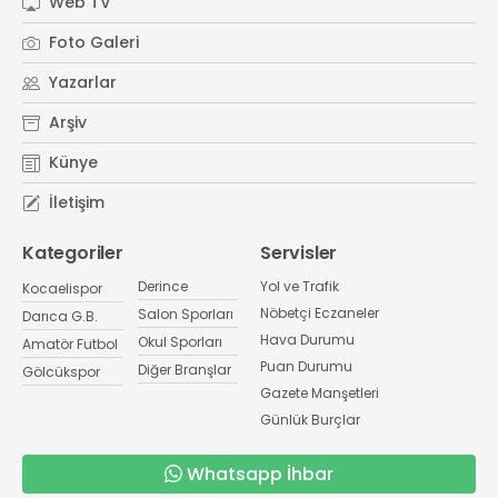
Web TV
Foto Galeri
Yazarlar
Arşiv
Künye
İletişim
Kategoriler
Servisler
Derince
Yol ve Trafik
Kocaelispor
Nöbetçi Eczaneler
Salon Sporları
Darıca G.B.
Hava Durumu
Okul Sporları
Amatör Futbol
Puan Durumu
Diğer Branşlar
Gölcükspor
Gazete Manşetleri
Günlük Burçlar
Whatsapp İhbar