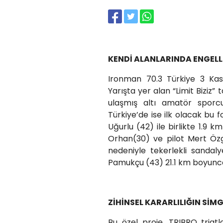
KENDİ ALANLARINDA ENGELL
Ironman 70.3 Türkiye 3 Kas
Yarışta yer alan “Limit Biziz”
ulaşmış altı amatör sporcu
Türkiye’de ise ilk olacak bu
Uğurlu (42) ile birlikte 1.9
Orhan(30) ve pilot Mert Özgü
nedeniyle tekerlekli sanda
Pamukçu (43) 21.1 km boyunc
ZİHİNSEL KARARLILIĞIN SİMG
Bu özel proje, TRIBRO tria