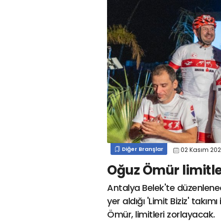
#
kocaelispormert cengiz
#
#
kocaelispor
#
beykan şimşek
#
#
kocaelispor
#
gökhan
mert cengiz
#
engin koyun
#
fırat
değirmenci
gülspor41
#
kocaelispor
#
mert
cengiz
#
erdem övüç
#
gençlerbirliği
#
eleke
#
lua lua
#
barış alıcı
#
metin diyadinspor41
#
erdem övüç
#
kocaelispor
#
beykan şimşek
Diğer Branşlar
02 Kasım 20
Oğuz Ömür limitle
Antalya Belek'te düzenlene
yer aldığı 'Limit Biziz' takı
Ömür, limitleri zorlayacak.