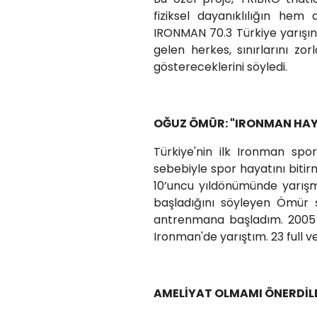
fiziksel dayanıklılığın hem 
IRONMAN 70.3 Türkiye yarışın
gelen herkes, sınırlarını zor
göstereceklerini söyledi.
OĞUZ ÖMÜR: "IRONMAN HAYA
Türkiye'nin ilk Ironman spor
sebebiyle spor hayatını biti
10’uncu yıldönümünde yarışm
başladığını söyleyen Ömür ş
antrenmana başladım. 2005 s
Ironman'de yarıştım. 23 full v
AMELİYAT OLMAMI ÖNERDİL