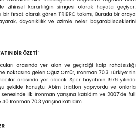
de zihinsel kararlılığın simgesi olarak hayata geçiyor.
ı bir fırsat olarak gören TRIBRO takımı, Burada bir araya
layarak, dayanıklılık ve azimle neler başarabileceklerini
TIN BİR ÖZETİ"
cuları arasında yer alan ve geçirdiği kalp rahatsızlığı
rme noktasına gelen Oğuz Ömür, Ironman 70.3 Türkiye’nin
acılar arasında yer alacak. Spor hayatının 1976 yılında
u şekilde konuştu: Abim triatlon yapıyordu ve onlarla
enesinde ilk Ironman yarışına katıldım ve 2007'de full
e 40 Ironman 70.3 yarışına katıldım.
ER