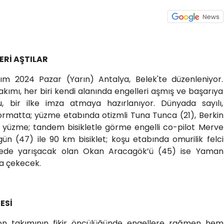
ERİ AŞTILAR
ım 2024 Pazar (Yarın) Antalya, Belek'te düzenleniyor.
 takımı, her biri kendi alanında engelleri aşmış ve başarıya
, bir ilke imza atmaya hazırlanıyor. Dünyada sayılı,
 formatta; yüzme etabında otizmli Tuna Tunca (21), Berkin
 km yüzme; tandem bisikletle görme engelli co-pilot Merve
n (47) ile 90 km bisiklet; koşu etabında omurilik felci
lyede yarışacak olan Okan Aracagök’ü (45) ise Yaman
a çekecek.
ESİ
tlon takımının fikir öncülüğünde engellere rağmen hem