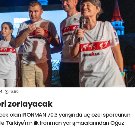
spor41
#
kocaelisporme
spor41
#
kocaelispo
24
15:50
ri zorlayacak
cek olan IRONMAN 70.3 yarışında üç özel sporcunun
mı ile Türkiye'nin ilk Ironman yarışmacılarından Oğuz