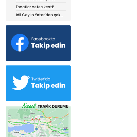
Esnaflar nefes kesti!
İdil Ceylin Yırtar’dan çok
büyük başarı