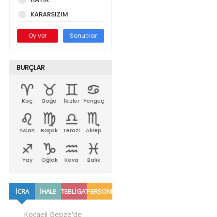
KARARSIZIM
Oy ver
Sonuçlar
BURÇLAR
Koç
Boğa
İkizler
Yengeç
Aslan
Başak
Terazi
Akrep
Yay
Oğlak
Kova
Balık