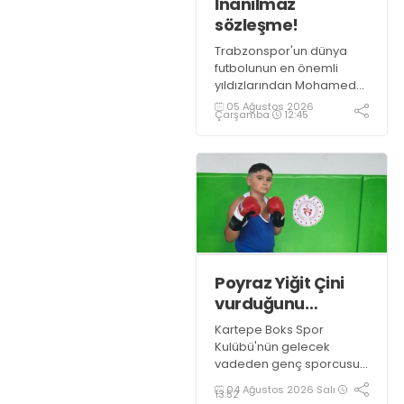
İnanılmaz
sözleşme!
Trabzonspor'un dünya
futbolunun en önemli
yıldızlarından Mohamed
Salah ile anlaşmaya
05 Ağustos 2026
Çarşamba
12:45
vardı.
Poyraz Yiğit Çini
vurduğunu
indiriyor!
Kartepe Boks Spor
Kulübü'nün gelecek
vadeden genç sporcusu
Poyraz Yiğit Çini, 2027
04 Ağustos 2026 Salı
13:52
Türkiye Boks Şampiyonası