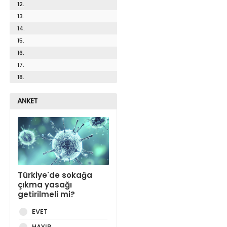
12.
13.
14.
15.
16.
17.
18.
ANKET
Türkiye'de sokağa
çıkma yasağı
getirilmeli mi?
EVET
HAYIR