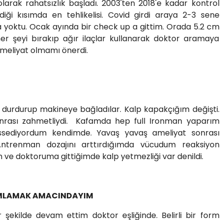
arak rahatsızlık başladı. 2003'ten 2018'e kadar kontrol
diği kısımda en tehlikelisi. Covid girdi araya 2-3 sene
 yoktu. Ocak ayında bir check up a gittim. Orada 5.2 cm
r şeyi bırakıp ağır ilaçlar kullanarak doktor aramaya
ameliyat olmamı önerdi.
i durdurup makineye bağladılar. Kalp kapakçığım değişti.
sonrası zahmetliydi. Kafamda hep full Ironman yaparım
issediyordum kendimde. Yavaş yavaş ameliyat sonrası
ntrenman dozajını arttırdığımda vücudum reaksiyon
 ve doktoruma gittiğimde kalp yetmezliği var denildi.
AMLAMAK AMACINDAYIM
 şekilde devam ettim doktor eşliğinde. Belirli bir form